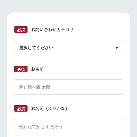
施設・体験情報
ArkFarm Wedding
フラワー
動物とふ
アクティ
動物とふれあう
アクティビティ/体験
ショップ/お買い物
ガーデン
れあう
ビティ／
体験
お問い合わせカテゴリ
花のある美しい
触れて、感じ
ツリーハウスや
自然環境の中、
て、学ぶ。館ヶ
お知らせ
各種体験教室な
季節の移り変わ
森の雄大な自然
ど、楽しみなが
りを存分に味わ
なかで動物とふ
ブログ
牧場マップを見る
周遊バス
ら学べる様々な
う
れあう
アクティビティ
お問い合わせ・資料請求
営業時
お名前
生産品カタログ・資料DL
間・料金
レストラ
ショップ
牧場マッ
ン
／お買い
プ
交通アク
English (Google Translate)
物
セス
牧場の生産品を
牧場マップのダ
営業時間・料金
交通アクセス
丹精込めて育て
知り尽くした料
ウンロード
よくいた
だく質問
た生産品をはじ
理人が腕を振
ネットショップ
め、牧場産の逸
い、ビュッフェ
よくあるご質問
団体のお客様へ
お名前（ふりがな）
団体のお
品を取り揃えた
スタイルで提供
客様へ
店舗
ペットをお連れの
お問い合わせ
ペットを
お客様へ
お連れの
周遊バス
お客様へ