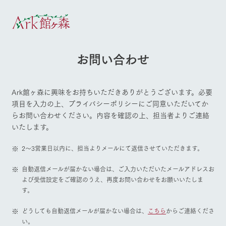
30°c
/
22°c
30°c
/
22°c
お問い合わせ
8/6
8/6
2026
2026
(木)
(木)
Ark館ヶ森に興味をお持ちいただきありがとうございます。必要
牧場へ行
よく見られている情報
項目を入力の上、プライバシーポリシーにご同意いただいてか
く
ホーム
らお問い合わせください。内容を確認の上、担当者よりご連絡
今日の牧
イベン
牧場の楽
いたします。
場・営業
ト/フェ
しみ方
Ark館ヶ森について
案内
ア
2～3営業日以内に、担当よりメールにて返信させていただきます。
牧場スタッフが
牧場トップ
今日の牧場
牧場の楽しみ方
本日の営業時間
Ark館ヶ森で開
季節ごとの楽し
牧場に行く
や牧場の天気、
催しているイベ
み方やシーン別
自動返信メールが届かない場合は、ご入力いただいたメールアドレスお
ガーデンの開花
ント・フェアの
の楽しみ方をナ
よび受信設定をご確認のうえ、再度お問い合わせをお願いいたしま
状況などを毎日
情報やスケジュ
ビゲート
す。
更新
ール
私たちの取り組み
イベント/フェア
レストラン/BBQ
フラワーガーデン
どうしても自動返信メールが届かない場合は、
こちら
からご連絡くださ
い。
生産品を見る