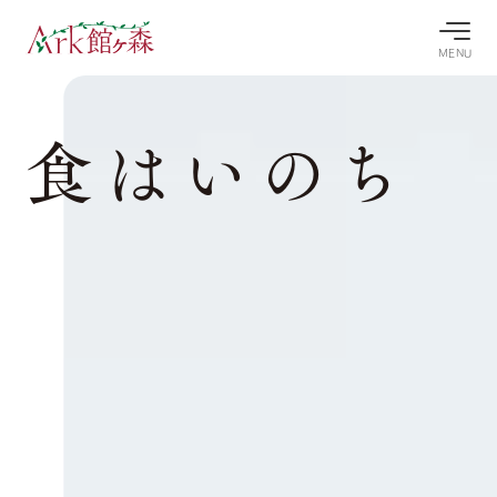
MENU
30°c
/
22°c
30°c
/
22°c
食はいのち
8/9
8/9
2026
2026
(日)
(日)
牧場へ行
よく見られている情報
く
ホーム
今日の牧
イベン
牧場の楽
場・営業
ト/フェ
しみ方
Ark館ヶ森について
案内
ア
牧場スタッフが
本日の営業時間
Ark館ヶ森で開
季節ごとの楽し
牧場に行く
や牧場の天気、
催しているイベ
み方やシーン別
ガーデンの開花
ント・フェアの
の楽しみ方をナ
状況などを毎日
情報やスケジュ
ビゲート
更新
ール
私たちの取り組み
生産品を見る