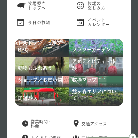
牧場案内
牧場の
トップへ
楽しみ方
イベント
今日の牧場
カレンダー
レストラン／セルフ
BBQ
フラワーガーデン
アクティビティ・体
動物とふれあう
験
ショップ／お買い物
牧場マップ
館ヶ森エリアについ
周遊バス
て
営業時間・
交通アクセス
料金
よくあるご質問
団体のお客様へ