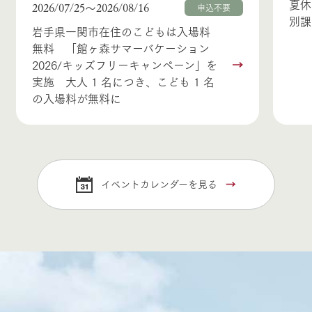
夏休
2026/07/25
2026/08/16
〜
申込不要
別課
岩手県一関市在住のこどもは入場料
無料 「館ヶ森サマーバケーション
2026/キッズフリーキャンペーン」を
実施 大人 1 名につき、こども 1 名
の入場料が無料に
イベントカレンダーを見る