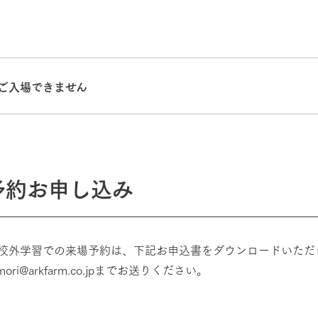
ご入場できません
牧場に行く
私たちの取
今日の牧場
育てる
森について
予約お申し込み
館ヶ森エリアについて
つくる
イベント
つなげる
の想い
牧場の楽しみ方
循環する
Ark館ヶ森
フラワーガーデン
校外学習での来場予約は、下記お申込書をダウンロードいただ
に向けて
動物とふれあう
生産品を見
amori@arkfarm.co.jpまでお送りください。
アクティビティ・体験
レストラン
トリー映像
生産品一覧
ショップ／お買い物