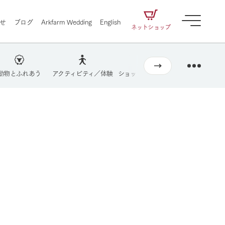
せ
ブログ
Arkfarm Wedding
English
ネットショップ
動物とふれあう
アクティビティ／体験
ショップ／お買い物
牧場マップを
営業時間・料金
交通アクセス
牧場の楽しみ方
よくあるご質問
ェアの
牧場スタッフが季節ごとの楽しみ方やシーン
団体のお客様へ
別の楽しみ方をナビゲート
に向けて
想い
企業情報
循環する
ペットをお連れのお客様へ
お問い合わせ
をはじめ、私たちが
届け、
の食品はすべて、「家
1972年から時代の変革とともに
この地で挑んできた
農業のために推進し
を描く
て食べさせられるも
歩んできたArk館ヶ森のヒストリ
循環型農業のかたち
の取り組みをご紹介
る」という一貫した
ーや会社概要など、株式会社ア
で作られています。
ークにまつわる情報をご紹介し
アクティビティ／体験
ます。
牧場の楽しみ方
自然
ツリーハウスや各種体験教室など、楽しみな
がら学べる様々なアクティビティ