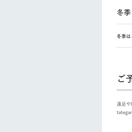
冬季
冬季は
ホーム
Ark館ヶ
ご
わたしたち
1Pでわかる
遠足や
農業の未来
tateg
企業情報
事業一覧
50周年ヒス