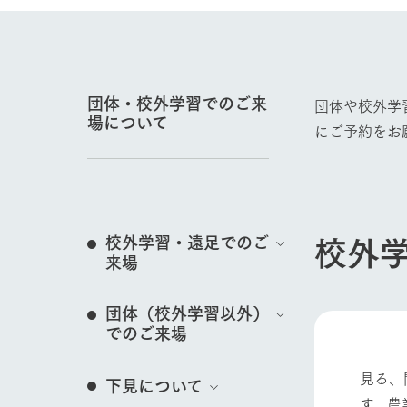
営業時間・料金
交通アクセス
レストラン
イベント/フェア
よくいただく質問
牧場の生産品を知
い、ビュッフェス
団体・校外学習でのご来
団体や校外学
団体のお客様へ
場について
50周年ヒスト
にご予約をお
周遊バス
ペットをお連れのお客様へ
アークグループの
動物とふれあう
記念し、これま
お問い合わせ・資料請求
牧場内を巡る周遊
とめた映像を制
た。（動画サイ
校外
校外学習・遠足でのご
来場
牧場マップを見る
団体（校外学習以外）
でのご来場
営業時間・料金
交通アクセス
見る、
下見について
す。農