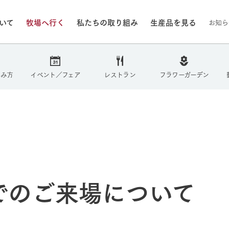
ついて
牧場へ行く
私たちの取り組み
生産品を見る
お知ら
/8/5（水）
しみ方
イベント／フェア
レストラン
フラワーガーデン
いる情報
・営業案内
イベント/フェア
牧場の天気、ガーデンの開
Ark館ヶ森で開催しているイベント・フ
更新
情報やスケジュール
rk館ヶ森
わたしたちの想い
つくる
生産品一覧
農業の未来
つなげる
生産品への
トーリーから、
域の豊かな自然
生きることは食べること。「食
おいしさと安心を、
健やかで笑顔溢れる毎日のため
循環型農業
食を人々に
Ark館ヶ森
報
組みまで、関連
こだわりと、厳
はいのち」の理念に込められた
まっすぐにつくる
に、安全・安心で高品質なもの
持続可能な
未来への輪
族に安心し
でのご来場について
げながら1Pで
元、愛情を込め
想いや、農業を未来につなぐた
だけをつくっています。
ている3つ
のだけを作
紹介します。
めの使命をお伝えします。
します。
信念のもと
ーデン
動物とふれあう
今日の牧場
然環境の中、季節の移り変
触れて、感じて、学ぶ。館ヶ森の雄大な
う
なかで動物とふれあう