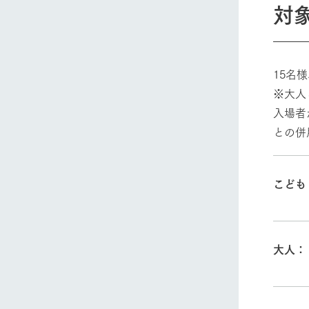
対
15名
※大人
入場者
との併
こども
大人：