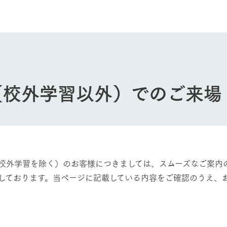
館ヶ森高原豚
牧場マップ
生産品への想
周遊バスのご案内
Arkfarm Wed
営業時間・料金
アクセス
Arkfarm 
ペットをお連れのお客様へ
よくいただく質問
（校外学習以外）でのご来場
校外学習を除く）のお客様につきましては、スムーズなご案内
しております。当ページに記載している内容をご確認のうえ、