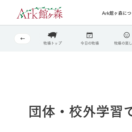
Ark館ヶ森に
2026
8/5
30°c
/
22°c
2026
(水)
Ark館ヶ森について
私たちの取り組み
生産品を見る
牧場へ行く
牧場トップ
今日の牧場
牧場の楽
よく見られて
今日の牧場
本日の営業時間や
花状況などを毎日
1Pでわかる A
育てる
館ヶ森高原豚
私たちの創業ス
環境を整え、
岩手県館ヶ森地
施設・体験情
事業領域・取り
豊かな命を育む
の中、徹底した
団体・校外学習
トピックを取り上
しい衛生管理の
わかりやすくご
て育てています。
フラワーガ
牧場トップ
花のある美しい自
わりを存分に味わ