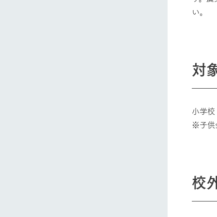
い。
対
小学校
※子供
校