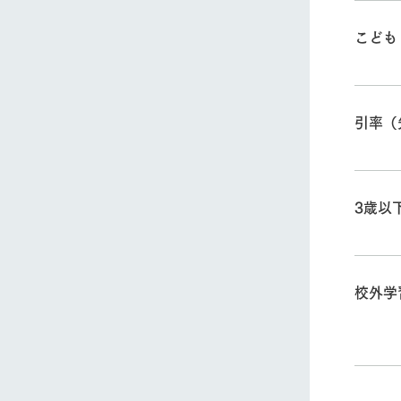
こども
引率（
3歳以
校外学