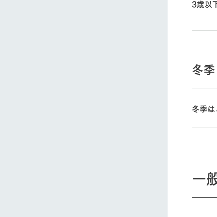
3歳以
冬季
冬季は
一