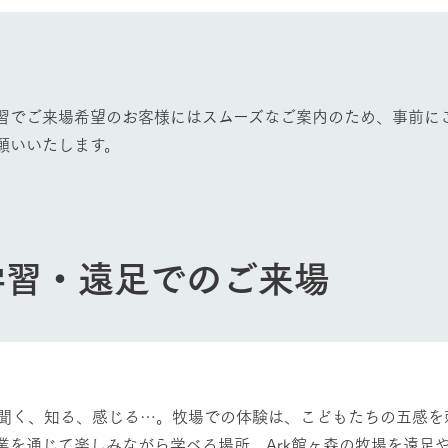
ショップ／お買い物
レストラン/BBQ
り尽くした料理人が腕を振
丹精込めて育てた生産品をはじめ、牧場
タイルで提供
逸品を取り揃えた店舗
習でご来場希望のお客様にはスムーズなご案内のため、事前に
リー映像
願いいたします。
創業50周年を
アクティビティ/体験
でのあゆみをま
バスのご案内
作いたしまし
トが開きます）
学習・遠足でのご来場
周遊バス
よくあるご質問
団体のお客様へ
ペ
聞く、知る、感じる…。牧場での体験は、こどもたちの五感を
業を通じて楽しみながら学べる場所、Ark館ヶ森の牧場を遠足