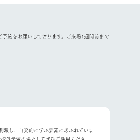
牧場マップ
フラワーガーデン
産の
牧場マップのダウンロード
ご予約をお願いしております。ご来場1週間前まで
ショップ/お買い物
ットをお連れの
お客様へ
お問い合わせ
刺激し、自発的に学ぶ要素にあふれていま
や校外学習の場としてぜひご活用くださ