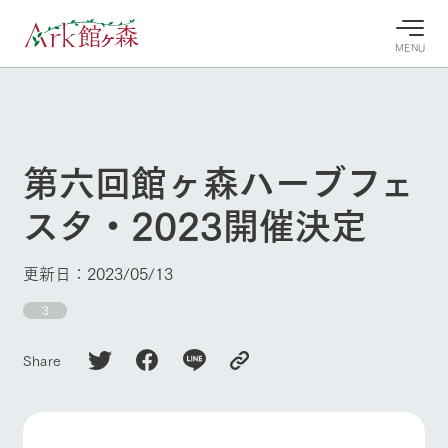
MENU
30°c
/
22°c
30°c
/
22°c
8/10
8/10
2026
2026
(月)
(月)
第六回館ヶ森ハーブフェ
牧場へ行
よく見られている情報
スタ・2023開催決定
く
ホーム
今日の牧
イベン
牧場の楽
場・営業
ト/フェ
しみ方
Ark館ヶ森について
更新日：2023/05/13
案内
ア
牧場スタッフが
本日の営業時間
Ark館ヶ森で開
3
季節ごとの楽し
牧場に行く
や牧場の天気、
催しているイベ
み方やシーン別
ガーデンの開花
ント・フェアの
の楽しみ方をナ
Share
状況などを毎日
情報やスケジュ
ビゲート
更新
ール
私たちの取り組み
生産品を見る