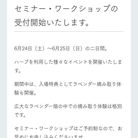
施設・体験情報
セミナー・ワークショップの
牧場トップ
今日の牧場
牧場の楽しみ方
ArkFarm Wedding
フラワー
動物とふ
アクティ
受付開始いたします。
ガーデン
れあう
ビティ／
体験
花のある美しい
触れて、感じ
ツリーハウスや
自然環境の中、
て、学ぶ。館ヶ
お知らせ
イベント/フェア
レストラン/BBQ
フラワーガーデン
各種体験教室な
季節の移り変わ
森の雄大な自然
6月24日（土）～6月25日（日）の二日間。
ど、楽しみなが
りを存分に味わ
なかで動物とふ
ブログ
ら学べる様々な
う
れあう
アクティビティ
ハーブを利用した様々なイベントを開催いたしま
お問い合わせ・資料請求
営業時
す。
生産品カタログ・資料DL
間・料金
レストラ
ショップ
牧場マッ
動物とふれあう
アクティビティ/体験
ショップ/お買い物
ン
／お買い
プ
交通アク
期間中は、入場特典としてラベンダー摘み取り体
English (Google Translate)
物
セス
牧場の生産品を
牧場マップのダ
験も開催。
丹精込めて育て
知り尽くした料
ウンロード
よくいた
だく質問
た生産品をはじ
理人が腕を振
広大なラベンダー畑の中での摘み取り体験は格別
ネットショップ
め、牧場産の逸
い、ビュッフェ
牧場マップを見る
周遊バス
団体のお
品を取り揃えた
スタイルで提供
です。
客様へ
店舗
ペットを
セミナー・ワークショップはご予約制なので、お
お連れの
周遊バス
お客様へ
早めにお申し込みくださいませ。