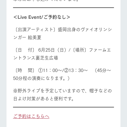
お問い合
牧場内を巡る周
わせ・資
営業時間・料金
交通アクセス
遊バスのご案内
料請求
＜Live Event/ご予約なし＞
個人情報取扱いについて
よくあるご質問
団体のお客様へ
〔出演アーティスト〕盛岡出身のヴァイオリンシ
ペットをお連れの
お問い合わせ
ンガー 絵美夏
お客様へ
〔日 付〕 6月25日（日）/〔場所〕ファームエ
ントランス裏芝生広場
〔時 間〕 ①11：00～/②13：30～ （45分～
50分程の演奏になります。）
※野外ライブを予定していますので、帽子などの
日よけ対策があると便利です。
ご予約はこちらへ