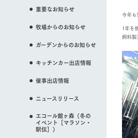
イベント/フェア
花のある美しい自
重要なお知らせ
わりを存分に味わ
今年も
営業時間・料金
牧場からのお知らせ
交通アクセス
レストラン
1年を
動物とふれあう
飼料製
よくいただく質問
牧場の生産品を知
ガーデンからのお知らせ
い、ビュッフェス
団体のお客様へ
50周年ヒスト
周遊バス
ペットをお連れのお客様へ
キッチンカー出店情報
アークグループの
牧場マップを見る
記念し、これま
お問い合わせ・資料請求
牧場内を巡る周遊
とめた映像を制
催事出店情報
た。（動画サイ
ニュースリリース
営業時間・料金
交通アクセス
エコール館ヶ森（冬の
イベント［マラソン・
駅伝］）