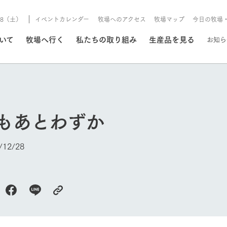
8/8（土）
イベントカレンダー
牧場へのアクセス
牧場マップ
今日の牧場
/8/8（土）
ついて
牧場へ行く
私たちの取り組み
生産品を見る
お知ら
いる情報
3もあとわずか
・営業案内
イベント/フェア
牧場の天気、ガーデンの開
12/28
Ark館ヶ森で開催しているイベント・フ
更新
情報やスケジュール
rk館ヶ森
わたしたちの想い
つくる
生産品一覧
農業の未来
つなげる
生産品への
今日の牧場
トーリーから、
域の豊かな自然
生きることは食べること。「食
おいしさと安心を、
健やかで笑顔溢れる毎日のため
循環型農業
食を人々に
Ark館ヶ森
報
組みまで、関連
こだわりと、厳
はいのち」の理念に込められた
まっすぐにつくる
に、安全・安心で高品質なもの
持続可能な
未来への輪
族に安心し
げながら1Pで
元、愛情を込め
想いや、農業を未来につなぐた
だけをつくっています。
ている3つ
のだけを作
紹介します。
めの使命をお伝えします。
します。
信念のもと
ーデン
動物とふれあう