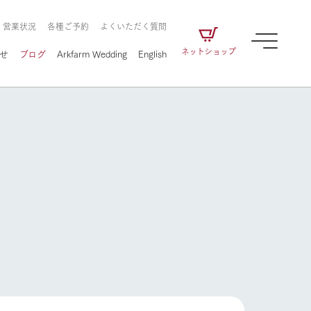
・営業状況
各種ご予約
よくいただく質問
ネットショップ
せ
ブログ
Arkfarm Wedding
English
牧場の楽しみ方
ェアの
牧場スタッフが季節ごとの楽しみ方やシーン
別の楽しみ方をナビゲート
に向けて
想い
企業情報
循環する
牧場の楽しみ方
をはじめ、私たちが
届け、
の食品はすべて、「家
1972年から時代の変革とともに
この地で挑んできた
農業のために推進し
を描く
て食べさせられるも
歩んできたArk館ヶ森のヒストリ
循環型農業のかたち
の取り組みをご紹介
る」という一貫した
ーや会社概要など、株式会社ア
で作られています。
ークにまつわる情報をご紹介し
アクティビティ／体験
ます。