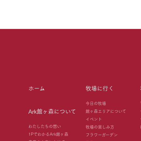
ホーム
牧場に行く
今日の牧場
Ark館ヶ森について
館ヶ森エリアについて
イベント
わたしたちの想い
牧場の楽しみ方
1PでわかるArk館ヶ森
フラワーガーデン