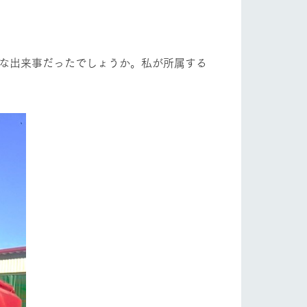
フラワーガーデン
自然
ツリーハウスや各種体験教室など、楽しみな
がら学べる様々なアクティビティ
牧場マップ
きな出来事だったでしょうか。私が所属する
ショップ/お買い物
産の
牧場マップのダウンロード
ットをお連れの
お客様へ
お問い合わせ