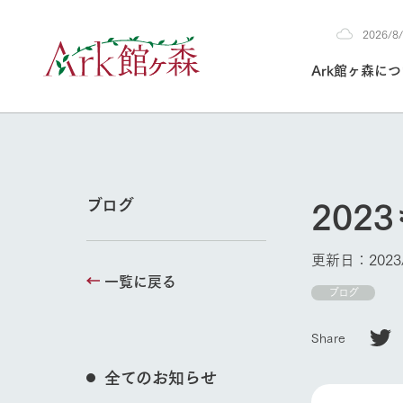
2026/
2026
Ark館ヶ森に
8/8
30°c
/
22°c
2026
(土)
Ark館ヶ森について
私たちの取り組み
生産品を見る
牧場へ行く
よく見られて
202
ブログ
今日の牧場
本日の営業時間や
更新日：2023/
花状況などを毎日
一覧に戻る
1Pでわかる A
育てる
館ヶ森高原豚
ブログ
牧場トップ
私たちの創業ス
環境を整え、
岩手県館ヶ森地
施設・体験情
Share
事業領域・取り
豊かな命を育む
の中、徹底した
トピックを取り上
しい衛生管理の
わかりやすくご
て育てています。
全てのお知らせ
フラワーガ