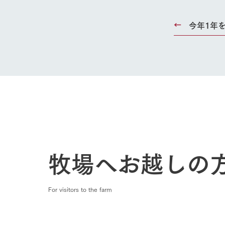
Ark館ヶ
今年1年
わたしたち
1Pでわかる
農業の未来
企業情報
事業一覧
50周年ヒス
牧場へお越しの
For visitors to the farm