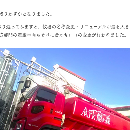
レストラン/BBQ
然環境の中、季節の移り変
触れて、感じて、学ぶ。館ヶ森の雄大な
う
なかで動物とふれあう
残りわずかとなりました。
ショップ／お買い物
振り返ってみますと、牧場の名称変更・リニューアルが最も大
アクティビティ/体験
造部門の運搬車両もそれに合わせロゴの変更が行われました。
り尽くした料理人が腕を振
丹精込めて育てた生産品をはじめ、牧場
タイルで提供
逸品を取り揃えた店舗
リー映像
創業50周年を
周遊バス
でのあゆみをま
バスのご案内
作いたしまし
トが開きます）
よくあるご質問
団体のお客様へ
ペ