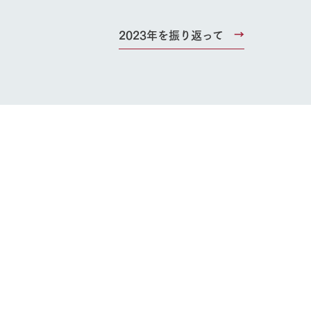
ブログ
お問い合わせ・資料請求
2023年を振り返って
生産品カタログ・資料DL
English (Google Translate)
る
い
ネットショップ
ding
Wedding