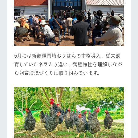
お問い合
営業時間・料金
交通アクセス
牧場内を巡る周
わせ・資
遊バスのご案内
料請求
よくあるご質問
団体のお客様へ
個人情報取扱いについて
ペットをお連れの
お問い合わせ
お客様へ
5月には新鶏種岡崎おうはんの本格導入。従来飼
育していたネラとも違い、鶏種特性を理解しなが
ら飼育環境づくりに取り組んでいます。