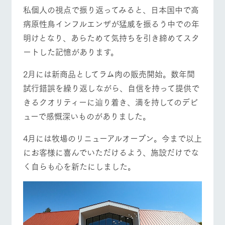
施設・体験情報
私個人の視点で振り返ってみると、日本国中で高
牧場トップ
今日の牧場
牧場の楽しみ方
病原性鳥インフルエンザが猛威を振るう中での年
ArkFarm Wedding
フラワー
動物とふ
アクティ
ガーデン
れあう
ビティ／
明けとなり、あらためて気持ちを引き締めてスタ
体験
ートした記憶があります。
花のある美しい
触れて、感じ
ツリーハウスや
自然環境の中、
て、学ぶ。館ヶ
イベント/フェア
レストラン/BBQ
フラワーガーデン
お知らせ
各種体験教室な
季節の移り変わ
森の雄大な自然
2月には新商品としてラム肉の販売開始。数年間
ど、楽しみなが
りを存分に味わ
なかで動物とふ
ブログ
試行錯誤を繰り返しながら、自信を持って提供で
ら学べる様々な
う
れあう
アクティビティ
きるクオリティーに辿り着き、満を持してのデビ
お問い合わせ・資料請求
営業時
ューで感慨深いものがありました。
動物とふれあう
アクティビティ/体験
ショップ/お買い物
生産品カタログ・資料DL
間・料金
レストラ
ショップ
牧場マッ
ン
／お買い
プ
交通アク
English (Google Translate)
4月には牧場のリニューアルオープン。今まで以上
物
セス
牧場の生産品を
牧場マップのダ
にお客様に喜んでいただけるよう、施設だけでな
丹精込めて育て
知り尽くした料
ウンロード
よくいた
だく質問
た生産品をはじ
く自らも心を新たにしました。
理人が腕を振
牧場マップを見る
周遊バス
ネットショップ
め、牧場産の逸
い、ビュッフェ
団体のお
品を取り揃えた
スタイルで提供
客様へ
店舗
ペットを
お連れの
周遊バス
お客様へ