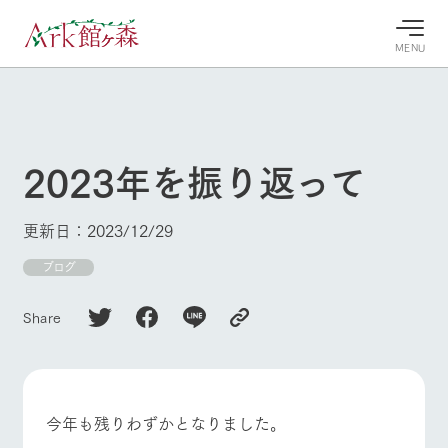
MENU
30°c
/
22°c
30°c
/
22°c
8/7
8/7
2026
2026
(金)
(金)
2023年を振り返って
牧場へ行
よく見られている情報
く
ホーム
更新日：2023/12/29
今日の牧
イベン
牧場の楽
場・営業
ト/フェ
しみ方
Ark館ヶ森について
ブログ
案内
ア
牧場スタッフが
本日の営業時間
Ark館ヶ森で開
季節ごとの楽し
Share
牧場に行く
や牧場の天気、
催しているイベ
み方やシーン別
ガーデンの開花
ント・フェアの
の楽しみ方をナ
状況などを毎日
情報やスケジュ
ビゲート
更新
ール
私たちの取り組み
今年も残りわずかとなりました。
生産品を見る