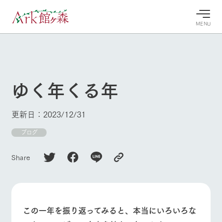
MENU
30°c
/
22°c
30°c
/
22°c
8/8
8/8
2026
2026
(土)
(土)
ゆく年くる年
牧場へ行
よく見られている情報
く
ホーム
更新日：2023/12/31
今日の牧
イベン
牧場の楽
場・営業
ト/フェ
しみ方
Ark館ヶ森について
ブログ
案内
ア
牧場スタッフが
本日の営業時間
Ark館ヶ森で開
季節ごとの楽し
Share
牧場に行く
や牧場の天気、
催しているイベ
み方やシーン別
ガーデンの開花
ント・フェアの
の楽しみ方をナ
状況などを毎日
情報やスケジュ
ビゲート
更新
ール
私たちの取り組み
この一年を振り返ってみると、本当にいろいろな
生産品を見る