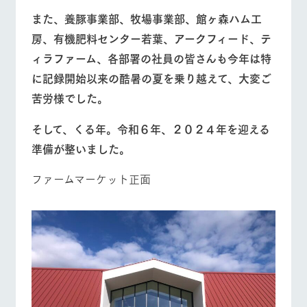
お問い合
牧場内を巡る周
また、養豚事業部、牧場事業部、館ヶ森ハム工
わせ・資
遊バスのご案内
料請求
房、有機肥料センター若葉、アークフィード、テ
営業時間・料金
交通アクセス
個人情報取扱いについて
ィラファーム、各部署の社員の皆さんも今年は特
よくあるご質問
団体のお客様へ
に記録開始以来の酷暑の夏を乗り越えて、大変ご
苦労様でした。
ペットをお連れの
お問い合わせ
お客様へ
そして、くる年。令和６年、２０２４年を迎える
準備が整いました。
ファームマーケット正面