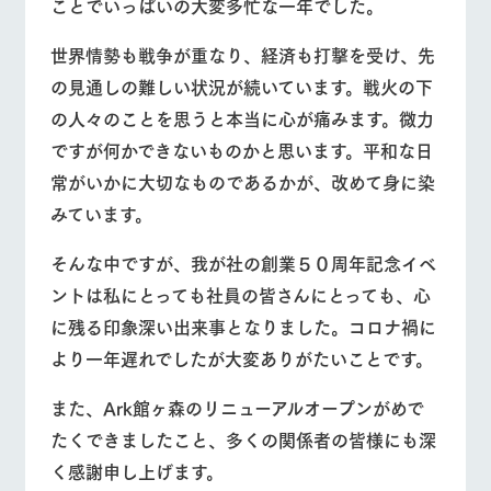
施設・体験情報
ことでいっぱいの大変多忙な一年でした。
世界情勢も戦争が重なり、経済も打撃を受け、先
ArkFarm Wedding
フラワー
動物とふ
アクティ
牧場トップ
今日の牧場
牧場の楽しみ方
ガーデン
れあう
ビティ／
の見通しの難しい状況が続いています。戦火の下
体験
の人々のことを思うと本当に心が痛みます。微力
花のある美しい
触れて、感じ
ツリーハウスや
自然環境の中、
て、学ぶ。館ヶ
お知らせ
ですが何かできないものかと思います。平和な日
各種体験教室な
季節の移り変わ
森の雄大な自然
ど、楽しみなが
りを存分に味わ
なかで動物とふ
常がいかに大切なものであるかが、改めて身に染
ブログ
イベント/フェア
レストラン/BBQ
フラワーガーデン
ら学べる様々な
う
れあう
みています。
アクティビティ
お問い合わせ・資料請求
営業時
生産品カタログ・資料DL
そんな中ですが、我が社の創業５０周年記念イベ
間・料金
レストラ
ショップ
牧場マッ
ン
／お買い
プ
ントは私にとっても社員の皆さんにとっても、心
交通アク
動物とふれあう
アクティビティ/体験
ショップ/お買い物
English (Google Translate)
物
セス
牧場の生産品を
牧場マップのダ
に残る印象深い出来事となりました。コロナ禍に
丹精込めて育て
知り尽くした料
ウンロード
よくいた
より一年遅れでしたが大変ありがたいことです。
だく質問
た生産品をはじ
理人が腕を振
ネットショップ
め、牧場産の逸
い、ビュッフェ
団体のお
品を取り揃えた
スタイルで提供
また、Ark館ヶ森のリニューアルオープンがめで
客様へ
牧場マップを見る
周遊バス
店舗
たくできましたこと、多くの関係者の皆様にも深
ペットを
お連れの
く感謝申し上げます。
周遊バス
お客様へ