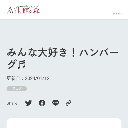
MENU
30°c
/
22°c
30°c
/
22°c
8/10
8/10
2026
2026
(月)
(月)
みんな大好き！ハンバー
牧場へ行
よく見られている情報
グ♬
く
ホーム
今日の牧
イベン
牧場の楽
場・営業
ト/フェ
しみ方
Ark館ヶ森について
更新日：2024/01/12
案内
ア
牧場スタッフが
本日の営業時間
Ark館ヶ森で開
ブログ
季節ごとの楽し
牧場に行く
や牧場の天気、
催しているイベ
み方やシーン別
ガーデンの開花
ント・フェアの
の楽しみ方をナ
Share
状況などを毎日
情報やスケジュ
ビゲート
更新
ール
私たちの取り組み
生産品を見る