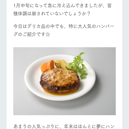
施設・体験情報
1月中旬になって急に冷え込んできましたが、皆
牧場トップ
今日の牧場
牧場の楽しみ方
様体調は崩されていないでしょうか？
ArkFarm Wedding
フラワー
動物とふ
アクティ
ガーデン
れあう
ビティ／
今日はデリカ品の中でも、特に大人気のハンバー
体験
花のある美しい
触れて、感じ
グのご紹介です☆
ツリーハウスや
自然環境の中、
て、学ぶ。館ヶ
お知らせ
イベント/フェア
レストラン/BBQ
フラワーガーデン
各種体験教室な
季節の移り変わ
森の雄大な自然
ど、楽しみなが
りを存分に味わ
なかで動物とふ
ブログ
ら学べる様々な
う
れあう
アクティビティ
お問い合わせ・資料請求
営業時
生産品カタログ・資料DL
間・料金
動物とふれあう
アクティビティ/体験
ショップ/お買い物
レストラ
ショップ
牧場マッ
ン
／お買い
プ
交通アク
English (Google Translate)
物
セス
牧場の生産品を
牧場マップのダ
丹精込めて育て
知り尽くした料
ウンロード
よくいた
だく質問
た生産品をはじ
理人が腕を振
牧場マップを見る
周遊バス
ネットショップ
め、牧場産の逸
い、ビュッフェ
団体のお
品を取り揃えた
スタイルで提供
客様へ
店舗
ペットを
お連れの
周遊バス
お客様へ
あまりの人気っぷりに、年末はほんとに夢にハン