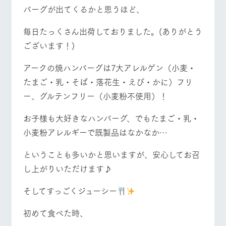
お問い合
バーグが出てくるかと思うほど、
牧場内を巡る周
わせ・資
営業時間・料金
交通アクセス
遊バスのご案内
料請求
毎日たっくさん出荷しておりました。(ありがとう
個人情報取扱いについて
よくあるご質問
団体のお客様へ
ございます！)
ペットをお連れの
お問い合わせ
お客様へ
アークの焼ハンバーグは7大アレルゲン（小麦・
たまご・乳・そば・落花生・えび・かに）フリ
ー、グルテンフリー（小麦粉不使用）！
お子様も大好きなハンバーグ、でもたまご・乳・
小麦粉アレルギーで既製品はなかなか…
ということも多いかと思いますが、安心してお召
し上がりいただけます♪
そしてすっごくジューシー
初めて食べた時、