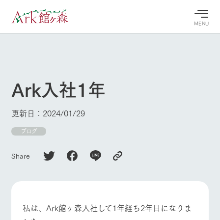
MENU
30°c
/
22°c
30°c
/
22°c
8/7
8/7
2026
2026
(金)
(金)
Ark入社1年
牧場へ行
よく見られている情報
く
ホーム
更新日：2024/01/29
今日の牧
イベン
牧場の楽
場・営業
ト/フェ
しみ方
Ark館ヶ森について
ブログ
案内
ア
牧場スタッフが
本日の営業時間
Ark館ヶ森で開
季節ごとの楽し
Share
牧場に行く
や牧場の天気、
催しているイベ
み方やシーン別
ガーデンの開花
ント・フェアの
の楽しみ方をナ
状況などを毎日
情報やスケジュ
ビゲート
更新
ール
私たちの取り組み
私は、Ark館ヶ森入社して1年経ち2年目になりま
生産品を見る