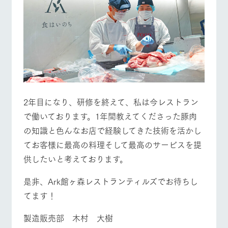
営業時間・料金
交通アクセス
お問い合
牧場内を巡る周
わせ・資
遊バスのご案内
料請求
よくあるご質問
団体のお客様へ
個人情報取扱いについて
ペットをお連れの
お問い合わせ
お客様へ
2年目になり、研修を終えて、私は今レストラン
で働いております。1年間教えてくださった豚肉
の知識と色んなお店で経験してきた技術を活かし
てお客様に最高の料理そして最高のサービスを提
供したいと考えております。
是非、Ark館ヶ森レストランティルズでお待ちし
てます！
製造販売部 木村 大樹