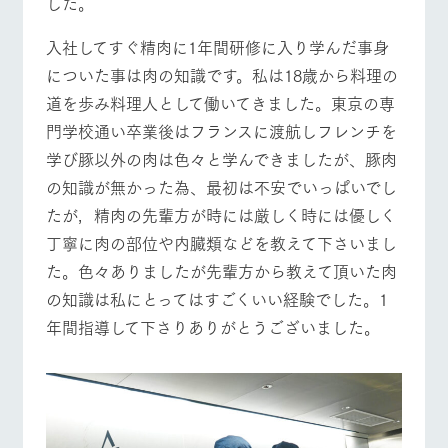
した。
施設・体験情報
牧場トップ
今日の牧場
牧場の楽しみ方
入社してすぐ精肉に1年間研修に入り学んだ事身
ArkFarm Wedding
フラワー
動物とふ
アクティ
ガーデン
れあう
ビティ／
についた事は肉の知識です。私は18歳から料理の
体験
道を歩み料理人として働いてきました。東京の専
花のある美しい
触れて、感じ
イベント/フェア
レストラン/BBQ
フラワーガーデン
ツリーハウスや
自然環境の中、
て、学ぶ。館ヶ
門学校通い卒業後はフランスに渡航しフレンチを
お知らせ
各種体験教室な
季節の移り変わ
森の雄大な自然
学び豚以外の肉は色々と学んできましたが、豚肉
ど、楽しみなが
りを存分に味わ
なかで動物とふ
ブログ
ら学べる様々な
う
れあう
の知識が無かった為、最初は不安でいっぱいでし
アクティビティ
お問い合わせ・資料請求
たが，精肉の先輩方が時には厳しく時には優しく
動物とふれあう
アクティビティ/体験
ショップ/お買い物
営業時
生産品カタログ・資料DL
間・料金
丁寧に肉の部位や内臓類などを教えて下さいまし
レストラ
ショップ
牧場マッ
ン
／お買い
プ
交通アク
た。色々ありましたが先輩方から教えて頂いた肉
English (Google Translate)
物
セス
牧場の生産品を
牧場マップのダ
の知識は私にとってはすごくいい経験でした。1
丹精込めて育て
知り尽くした料
ウンロード
よくいた
牧場マップを見る
周遊バス
年間指導して下さりありがとうございました。
だく質問
た生産品をはじ
理人が腕を振
ネットショップ
め、牧場産の逸
い、ビュッフェ
団体のお
品を取り揃えた
スタイルで提供
客様へ
店舗
ペットを
お連れの
周遊バス
お客様へ