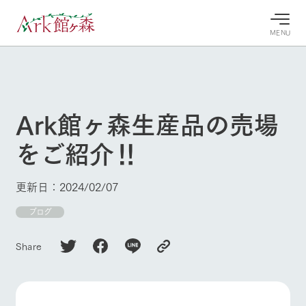
MENU
30°c
/
22°c
30°c
/
22°c
8/9
8/9
2026
2026
(日)
(日)
Ark館ヶ森生産品の売場
牧場へ行
よく見られている情報
をご紹介‼
く
ホーム
今日の牧
イベン
牧場の楽
場・営業
ト/フェ
しみ方
Ark館ヶ森について
更新日：2024/02/07
案内
ア
牧場スタッフが
本日の営業時間
Ark館ヶ森で開
ブログ
季節ごとの楽し
牧場に行く
や牧場の天気、
催しているイベ
み方やシーン別
ガーデンの開花
ント・フェアの
の楽しみ方をナ
Share
状況などを毎日
情報やスケジュ
ビゲート
更新
ール
私たちの取り組み
生産品を見る