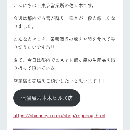
施設・体験情報
こんにちは！東京営業所の佐々木です。
ArkFarm Wedding
フラワー
動物とふ
アクティ
牧場トップ
今日の牧場
牧場の楽しみ方
今週は都内でも雪が降り、寒さが一段と厳しくな
ガーデン
れあう
ビティ／
りました。
体験
花のある美しい
触れて、感じ
ツリーハウスや
自然環境の中、
て、学ぶ。館ヶ
こんなときこそ、栄養満点の豚肉や卵を食べて乗
お知らせ
各種体験教室な
季節の移り変わ
森の雄大な自然
り切りたいですね‼
ど、楽しみなが
イベント/フェア
レストラン/BBQ
フラワーガーデン
りを存分に味わ
なかで動物とふ
ブログ
ら学べる様々な
う
れあう
アクティビティ
お問い合わせ・資料請求
さて、今日は都内でのＡｒｋ館ヶ森の生産品を取
営業時
り扱って頂いている
生産品カタログ・資料DL
間・料金
レストラ
ショップ
牧場マッ
ン
／お買い
プ
動物とふれあう
アクティビティ/体験
ショップ/お買い物
交通アク
English (Google Translate)
物
店舗様の売場をご紹介したいと思います！！
セス
牧場の生産品を
牧場マップのダ
丹精込めて育て
知り尽くした料
ウンロード
よくいた
だく質問
た生産品をはじ
理人が腕を振
信濃屋六本木ヒルズ店
ネットショップ
め、牧場産の逸
い、ビュッフェ
団体のお
品を取り揃えた
スタイルで提供
牧場マップを見る
周遊バス
客様へ
店舗
https://shinanoya.co.jp/shop/roppongi.html
ペットを
お連れの
周遊バス
お客様へ