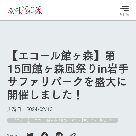
MENU
30°c
/
22°c
30°c
/
22°c
8/8
8/8
2026
2026
(土)
(土)
【エコール館ヶ森】第
牧場へ行
よく見られている情報
15回館ヶ森風祭りin岩手
く
ホーム
今日の牧
イベン
牧場の楽
サファリパークを盛大に
場・営業
ト/フェ
しみ方
Ark館ヶ森について
案内
ア
開催しました！
牧場スタッフが
本日の営業時間
Ark館ヶ森で開
季節ごとの楽し
牧場に行く
や牧場の天気、
催しているイベ
み方やシーン別
ガーデンの開花
ント・フェアの
の楽しみ方をナ
更新日：2024/02/13
状況などを毎日
情報やスケジュ
ビゲート
更新
ール
私たちの取り組み
ブログ
エコール館ヶ森（冬のイベント［マラソン・駅伝］）
生産品を見る
Share