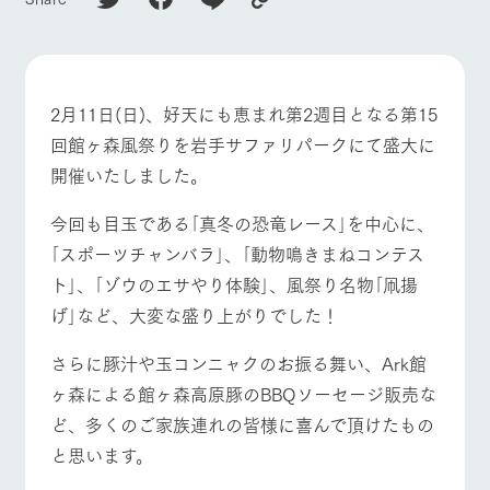
施設・体験情報
ArkFarm Wedding
フラワー
動物とふ
アクティ
ガーデン
れあう
ビティ／
体験
2月11日(日)、好天にも恵まれ第2週目となる第15
花のある美しい
触れて、感じ
ツリーハウスや
自然環境の中、
て、学ぶ。館ヶ
回館ヶ森風祭りを岩手サファリパークにて盛大に
お知らせ
牧場トップ
今日の牧場
牧場の楽しみ方
各種体験教室な
季節の移り変わ
森の雄大な自然
開催いたしました。
ど、楽しみなが
りを存分に味わ
なかで動物とふ
ブログ
ら学べる様々な
う
れあう
アクティビティ
今回も目玉である｢真冬の恐竜レース｣を中心に、
お問い合わせ・資料請求
営業時
｢スポーツチャンバラ｣、｢動物鳴きまねコンテス
生産品カタログ・資料DL
間・料金
レストラ
ショップ
牧場マッ
イベント/フェア
レストラン/BBQ
フラワーガーデン
ン
／お買い
プ
ト｣、｢ゾウのエサやり体験｣、風祭り名物｢凧揚
交通アク
English (Google Translate)
物
セス
げ｣など、大変な盛り上がりでした！
牧場の生産品を
牧場マップのダ
丹精込めて育て
知り尽くした料
ウンロード
よくいた
だく質問
た生産品をはじ
理人が腕を振
さらに豚汁や玉コンニャクのお振る舞い、Ark館
ネットショップ
め、牧場産の逸
い、ビュッフェ
動物とふれあう
アクティビティ/体験
ショップ/お買い物
団体のお
ヶ森による館ヶ森高原豚のBBQソーセージ販売な
品を取り揃えた
スタイルで提供
客様へ
店舗
ど、多くのご家族連れの皆様に喜んで頂けたもの
ペットを
と思います。
お連れの
周遊バス
お客様へ