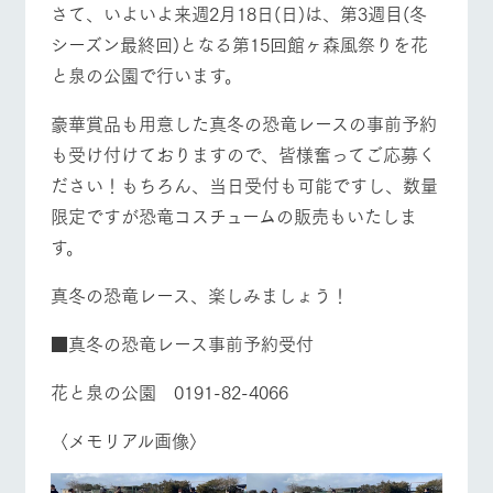
牧場マップを見る
周遊バス
さて、いよいよ来週2月18日(日)は、第3週目(冬
お問い合
牧場内を巡る周
わせ・資
シーズン最終回)となる第15回館ヶ森風祭りを花
遊バスのご案内
料請求
と泉の公園で行います。
個人情報取扱いについて
豪華賞品も用意した真冬の恐竜レースの事前予約
営業時間・料金
交通アクセス
も受け付けておりますので、皆様奮ってご応募く
ださい！もちろん、当日受付も可能ですし、数量
よくあるご質問
団体のお客様へ
限定ですが恐竜コスチュームの販売もいたしま
ペットをお連れの
す。
お問い合わせ
お客様へ
真冬の恐竜レース、楽しみましょう！
■真冬の恐竜レース事前予約受付
花と泉の公園 0191-82-4066
〈メモリアル画像〉