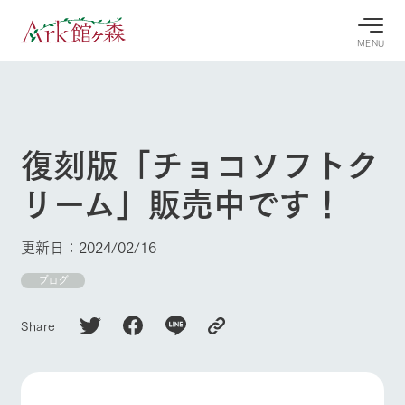
MENU
30°c
/
22°c
30°c
/
22°c
8/7
8/7
2026
2026
(金)
(金)
復刻版「チョコソフトク
牧場へ行
よく見られている情報
リーム」販売中です！
く
ホーム
今日の牧
イベン
牧場の楽
場・営業
ト/フェ
しみ方
Ark館ヶ森について
更新日：2024/02/16
案内
ア
牧場スタッフが
本日の営業時間
Ark館ヶ森で開
ブログ
季節ごとの楽し
牧場に行く
や牧場の天気、
催しているイベ
み方やシーン別
ガーデンの開花
ント・フェアの
の楽しみ方をナ
Share
状況などを毎日
情報やスケジュ
ビゲート
更新
ール
私たちの取り組み
生産品を見る