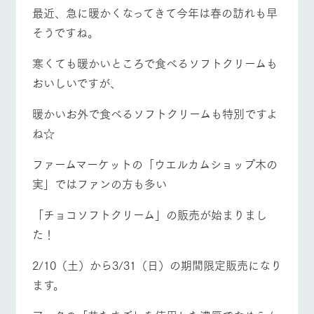
施設・体験情報
牧場トップ
今日の牧場
牧場の楽しみ方
最近、急に暖かくなってきて今年は春の訪れも早
そうですね。
ArkFarm Wedding
フラワー
動物とふ
アクティ
ガーデン
れあう
ビティ／
寒くても暖かいところで食べるソフトクリームも
体験
花のある美しい
触れて、感じ
イベント/フェア
レストラン/BBQ
フラワーガーデン
おいしいですが、
ツリーハウスや
自然環境の中、
て、学ぶ。館ヶ
お知らせ
各種体験教室な
季節の移り変わ
森の雄大な自然
暖かいお外で食べるソフトクリームも特別ですよ
ど、楽しみなが
りを存分に味わ
なかで動物とふ
ブログ
ら学べる様々な
う
れあう
ね☆
アクティビティ
お問い合わせ・資料請求
動物とふれあう
アクティビティ/体験
ショップ/お買い物
営業時
ファームマーケットの「ウエルカムショップ木の
生産品カタログ・資料DL
間・料金
レストラ
ショップ
牧場マッ
ン
／お買い
プ
実」ではファンの方も多い
交通アク
English (Google Translate)
物
セス
牧場の生産品を
牧場マップのダ
「チョコソフトクリーム」の販売が始まりまし
丹精込めて育て
知り尽くした料
ウンロード
よくいた
牧場マップを見る
周遊バス
だく質問
た生産品をはじ
理人が腕を振
た！
ネットショップ
め、牧場産の逸
い、ビュッフェ
団体のお
品を取り揃えた
スタイルで提供
客様へ
2/10（土）から3/31（日）の期間限定販売になり
店舗
ペットを
ます。
お連れの
周遊バス
お客様へ