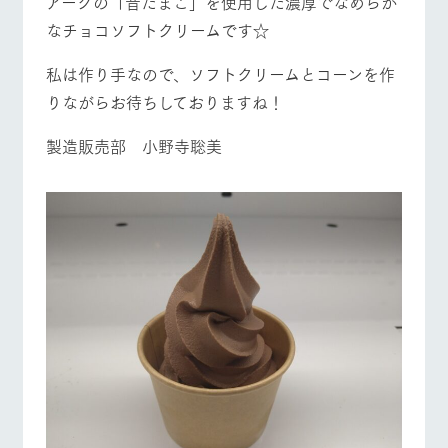
アークの「昔たまご」を使用した濃厚でなめらか
営業時間・料金
交通アクセス
お問い合
牧場内を巡る周
わせ・資
なチョコソフトクリームです☆
遊バスのご案内
料請求
よくあるご質問
団体のお客様へ
個人情報取扱いについて
私は作り手なので、ソフトクリームとコーンを作
ペットをお連れの
お問い合わせ
りながらお待ちしておりますね！
お客様へ
製造販売部 小野寺聡美