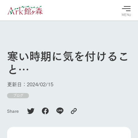
MENU
30°c
/
22°c
30°c
/
22°c
8/7
8/7
2026
2026
(金)
(金)
寒い時期に気を付けるこ
牧場へ行
よく見られている情報
と…
く
ホーム
今日の牧
イベン
牧場の楽
場・営業
ト/フェ
しみ方
Ark館ヶ森について
更新日：2024/02/15
案内
ア
牧場スタッフが
本日の営業時間
Ark館ヶ森で開
ブログ
季節ごとの楽し
牧場に行く
や牧場の天気、
催しているイベ
み方やシーン別
ガーデンの開花
ント・フェアの
の楽しみ方をナ
Share
状況などを毎日
情報やスケジュ
ビゲート
更新
ール
私たちの取り組み
生産品を見る