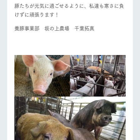
営業時間・料金
交通アクセス
お問い合
豚たちが元気に過ごせるように、私達も寒さに負
牧場内を巡る周
わせ・資
遊バスのご案内
料請求
けずに頑張ります！
よくあるご質問
団体のお客様へ
個人情報取扱いについて
養豚事業部 坂の上農場 千葉拓真
ペットをお連れの
お問い合わせ
お客様へ