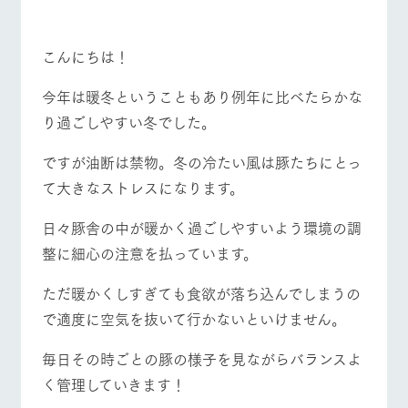
施設・体験情報
牧場トップ
今日の牧場
牧場の楽しみ方
ArkFarm Wedding
フラワー
動物とふ
アクティ
こんにちは！
ガーデン
れあう
ビティ／
体験
今年は暖冬ということもあり例年に比べたらかな
花のある美しい
触れて、感じ
イベント/フェア
レストラン/BBQ
フラワーガーデン
ツリーハウスや
自然環境の中、
て、学ぶ。館ヶ
り過ごしやすい冬でした。
お知らせ
各種体験教室な
季節の移り変わ
森の雄大な自然
ど、楽しみなが
りを存分に味わ
なかで動物とふ
ブログ
ですが油断は禁物。冬の冷たい風は豚たちにとっ
ら学べる様々な
う
れあう
アクティビティ
お問い合わせ・資料請求
て大きなストレスになります。
動物とふれあう
アクティビティ/体験
ショップ/お買い物
営業時
生産品カタログ・資料DL
間・料金
レストラ
ショップ
牧場マッ
日々豚舎の中が暖かく過ごしやすいよう環境の調
ン
／お買い
プ
交通アク
English (Google Translate)
物
整に細心の注意を払っています。
セス
牧場の生産品を
牧場マップのダ
丹精込めて育て
知り尽くした料
ウンロード
よくいた
ただ暖かくしすぎても食欲が落ち込んでしまうの
牧場マップを見る
周遊バス
だく質問
た生産品をはじ
理人が腕を振
ネットショップ
め、牧場産の逸
い、ビュッフェ
で適度に空気を抜いて行かないといけません。
団体のお
品を取り揃えた
スタイルで提供
客様へ
店舗
毎日その時ごとの豚の様子を見ながらバランスよ
ペットを
お連れの
く管理していきます！
周遊バス
お客様へ