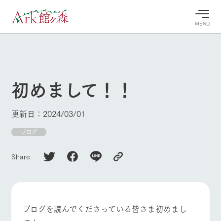
MENU
30°c
/
22°c
30°c
/
22°c
8/7
8/7
2026
2026
(金)
(金)
初めまして！！
牧場へ行
よく見られている情報
く
ホーム
更新日：2024/03/01
今日の牧
イベン
牧場の楽
場・営業
ト/フェ
しみ方
Ark館ヶ森について
ブログ
案内
ア
牧場スタッフが
本日の営業時間
Ark館ヶ森で開
季節ごとの楽し
Share
牧場に行く
や牧場の天気、
催しているイベ
み方やシーン別
ガーデンの開花
ント・フェアの
の楽しみ方をナ
状況などを毎日
情報やスケジュ
ビゲート
更新
ール
私たちの取り組み
ブログを読んでくださっている皆さま初めまし
生産品を見る
牧場トップ
今日の牧場
牧場の楽しみ方