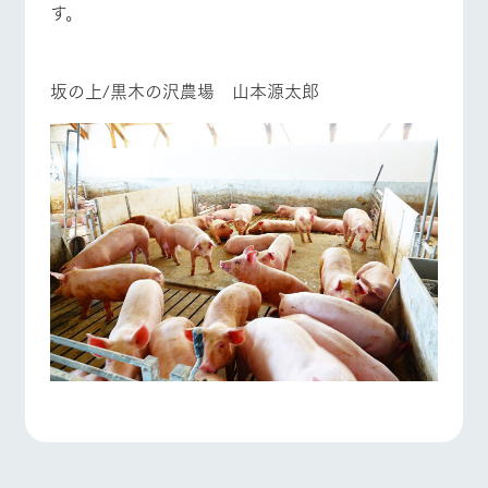
す。
お問い合
牧場内を巡る周
わせ・資
遊バスのご案内
料請求
よくあるご質問
団体のお客様へ
個人情報取扱いについて
ペットをお連れの
坂の上/黒木の沢農場 山本源太郎
お問い合わせ
お客様へ