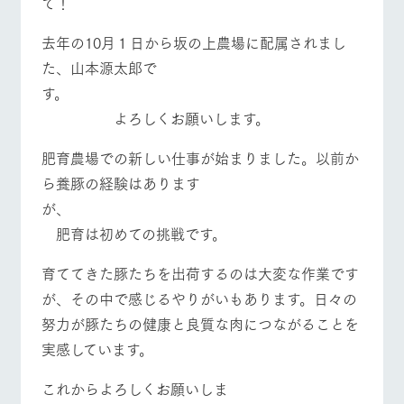
て！
施設・体験情報
去年の10月１日から坂の上農場に配属されまし
ArkFarm Wedding
フラワー
動物とふ
アクティ
ガーデン
れあう
ビティ／
た、山本源太郎で
体験
す。
イベント/フェア
レストラン/BBQ
フラワーガーデン
花のある美しい
触れて、感じ
ツリーハウスや
自然環境の中、
て、学ぶ。館ヶ
よろしくお願いします。
お知らせ
各種体験教室な
季節の移り変わ
森の雄大な自然
ど、楽しみなが
りを存分に味わ
なかで動物とふ
ブログ
肥育農場での新しい仕事が始まりました。以前か
ら学べる様々な
う
れあう
アクティビティ
ら養豚の経験はあります
お問い合わせ・資料請求
動物とふれあう
アクティビティ/体験
ショップ/お買い物
営業時
が、
生産品カタログ・資料DL
間・料金
レストラ
ショップ
牧場マッ
肥育は初めての挑戦です。
ン
／お買い
プ
交通アク
English (Google Translate)
物
セス
牧場の生産品を
牧場マップのダ
育ててきた豚たちを出荷するのは大変な作業です
丹精込めて育て
知り尽くした料
ウンロード
よくいた
牧場マップを見る
周遊バス
だく質問
た生産品をはじ
が、その中で感じるやりがいもあります。日々の
理人が腕を振
ネットショップ
め、牧場産の逸
い、ビュッフェ
団体のお
努力が豚たちの健康と良質な肉につながることを
品を取り揃えた
スタイルで提供
客様へ
店舗
実感しています。
ペットを
お連れの
これからよろしくお願いしま
周遊バス
お客様へ
営業時間・料金
交通アクセス