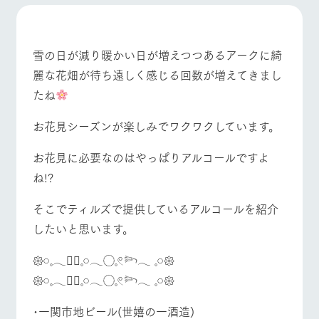
施設・体験情報
牧場トップ
今日の牧場
牧場の楽しみ方
ArkFarm Wedding
フラワー
動物とふ
アクティ
ガーデン
れあう
ビティ／
雪の日が減り暖かい日が増えつつあるアークに綺
体験
麗な花畑が待ち遠しく感じる回数が増えてきまし
花のある美しい
触れて、感じ
ツリーハウスや
自然環境の中、
て、学ぶ。館ヶ
たね
お知らせ
各種体験教室な
季節の移り変わ
森の雄大な自然
イベント/フェア
レストラン/BBQ
フラワーガーデン
ど、楽しみなが
りを存分に味わ
なかで動物とふ
ブログ
お花見シーズンが楽しみでワクワクしています。
ら学べる様々な
う
れあう
アクティビティ
お問い合わせ・資料請求
お花見に必要なのはやっぱりアルコールですよ
営業時
生産品カタログ・資料DL
間・料金
レストラ
ショップ
牧場マッ
ね!?
ン
／お買い
プ
動物とふれあう
アクティビティ/体験
ショップ/お買い物
交通アク
English (Google Translate)
物
セス
そこでティルズで提供しているアルコールを紹介
牧場の生産品を
牧場マップのダ
丹精込めて育て
知り尽くした料
ウンロード
よくいた
したいと思います。
だく質問
た生産品をはじ
理人が腕を振
ネットショップ
め、牧場産の逸
い、ビュッフェ
団体のお
𑁍𓏸𓈒𓂃❁⃘𓈒𓏸𓂃◌𓈒𓏲𓆸𓂃 𓈒𓏸𑁍‬
品を取り揃えた
牧場マップを見る
周遊バス
スタイルで提供
客様へ
店舗
𑁍𓏸𓈒𓂃❁⃘𓈒𓏸𓂃◌𓈒𓏲𓆸𓂃 𓈒𓏸𑁍‬
ペットを
お連れの
周遊バス
お客様へ
･一関市地ビール(世嬉の一酒造)