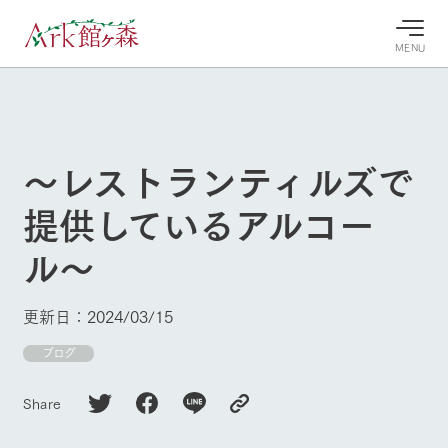
MENU
30°c
/
22°c
30°c
/
22°c
8/9
8/9
2026
2026
(日)
(日)
〜レストランティルズで
牧場へ行
よく見られている情報
提供しているアルコー
く
ホーム
今日の牧
イベン
牧場の楽
ル〜
場・営業
ト/フェ
しみ方
Ark館ヶ森について
案内
ア
牧場スタッフが
本日の営業時間
Ark館ヶ森で開
季節ごとの楽し
更新日：2024/03/15
牧場に行く
や牧場の天気、
催しているイベ
み方やシーン別
ガーデンの開花
ント・フェアの
の楽しみ方をナ
ブログ
状況などを毎日
情報やスケジュ
ビゲート
更新
ール
私たちの取り組み
Share
生産品を見る