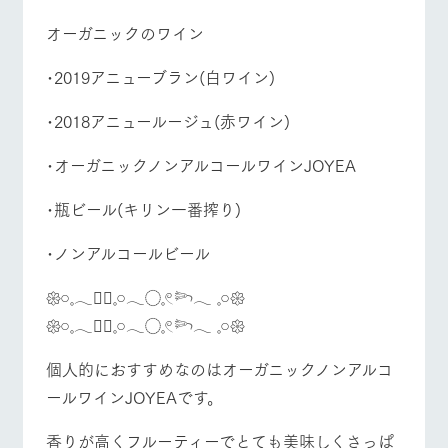
お問い合
牧場内を巡る周
わせ・資
オーガニックのワイン
遊バスのご案内
料請求
営業時間・料金
交通アクセス
個人情報取扱いについて
･2019アニューブラン(白ワイン)
よくあるご質問
団体のお客様へ
･2018アニュールージュ(赤ワイン)
ペットをお連れの
お問い合わせ
お客様へ
･オーガニックノンアルコールワインJOYEA
･瓶ビール(キリン一番搾り)
･ノンアルコールビール
𑁍𓏸𓈒𓂃❁⃘𓈒𓏸𓂃◌𓈒𓏲𓆸𓂃 𓈒𓏸𑁍‬
𑁍𓏸𓈒𓂃❁⃘𓈒𓏸𓂃◌𓈒𓏲𓆸𓂃 𓈒𓏸𑁍‬
個人的におすすめなのはオーガニックノンアルコ
ールワインJOYEAです。
香りが高くフルーティーでとても美味しくさっぱ