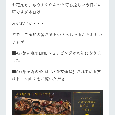
施設・体験情報
お花見も、もうすぐかな～と待ち遠しい今日この
牧場トップ
今日の牧場
牧場の楽しみ方
頃ですが本日は
ArkFarm Wedding
フラワー
動物とふ
アクティ
ガーデン
れあう
ビティ／
みぞれ雪が・・・
体験
花のある美しい
触れて、感じ
ツリーハウスや
自然環境の中、
て、学ぶ。館ヶ
すでにご承知の皆さまもいらっしゃるかとおもい
お知らせ
各種体験教室な
季節の移り変わ
森の雄大な自然
イベント/フェア
レストラン/BBQ
フラワーガーデン
ますが
ど、楽しみなが
りを存分に味わ
なかで動物とふ
ブログ
ら学べる様々な
う
れあう
アクティビティ
お問い合わせ・資料請求
■Ark館ヶ森のLINEショッピングが可能になりま
営業時
した
生産品カタログ・資料DL
間・料金
レストラ
ショップ
牧場マッ
動物とふれあう
アクティビティ/体験
ショップ/お買い物
ン
／お買い
プ
交通アク
English (Google Translate)
物
■Ark館ヶ森の公式LINEを友達追加されている方
セス
牧場の生産品を
牧場マップのダ
はトーク画面をご覧いただき
丹精込めて育て
知り尽くした料
ウンロード
よくいた
だく質問
た生産品をはじ
理人が腕を振
ネットショップ
め、牧場産の逸
い、ビュッフェ
牧場マップを見る
周遊バス
団体のお
品を取り揃えた
スタイルで提供
客様へ
店舗
ペットを
お連れの
周遊バス
お客様へ