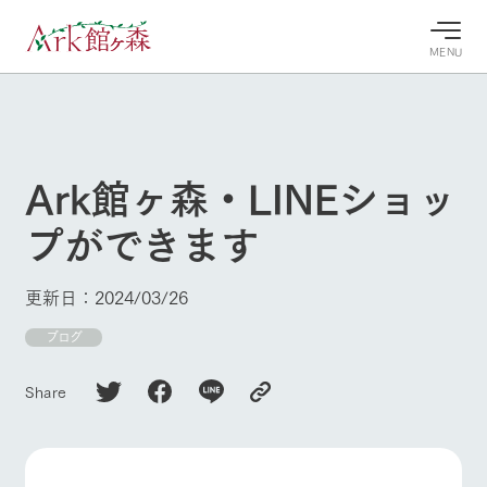
MENU
30°c
/
22°c
30°c
/
22°c
8/8
8/8
2026
2026
(土)
(土)
Ark館ヶ森・LINEショッ
牧場へ行
よく見られている情報
プができます
く
ホーム
今日の牧
イベン
牧場の楽
場・営業
ト/フェ
しみ方
Ark館ヶ森について
更新日：2024/03/26
案内
ア
牧場スタッフが
本日の営業時間
Ark館ヶ森で開
ブログ
季節ごとの楽し
牧場に行く
や牧場の天気、
催しているイベ
み方やシーン別
ガーデンの開花
ント・フェアの
の楽しみ方をナ
Share
状況などを毎日
情報やスケジュ
ビゲート
更新
ール
私たちの取り組み
生産品を見る