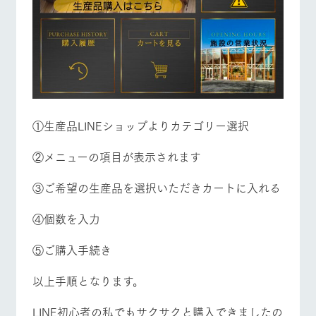
お問い合
牧場内を巡る周
わせ・資
営業時間・料金
交通アクセス
遊バスのご案内
料請求
個人情報取扱いについて
よくあるご質問
団体のお客様へ
ペットをお連れの
お問い合わせ
お客様へ
①生産品LINEショップよりカテゴリー選択
②メニューの項目が表示されます
③ご希望の生産品を選択いただきカートに入れる
④個数を入力
⑤ご購入手続き
以上手順となります。
LINE初心者の私でもサクサクと購入できましたの