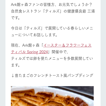
施設・体験情報
Ark館ヶ森ファンの皆様方、お元気でしょうか？
自然食レストラン「ティルズ」の健康優良爺 三浦
ArkFarm Wedding
フラワー
動物とふ
アクティ
です。
ガーデン
れあう
ビティ／
体験
牧場トップ
今日の牧場
牧場の楽しみ方
花のある美しい
触れて、感じ
今日は「ティルズ」で展開している春らしいメニ
ツリーハウスや
自然環境の中、
て、学ぶ。館ヶ
お知らせ
各種体験教室な
ューについてお話しします。
季節の移り変わ
森の雄大な自然
ど、楽しみなが
りを存分に味わ
なかで動物とふ
ブログ
ら学べる様々な
う
れあう
現在、Ark館ヶ森「
イースター＆フラワーフェス
イベント/フェア
レストラン/BBQ
フラワーガーデン
アクティビティ
お問い合わせ・資料請求
ティバル Spring 2024
」開催中で、
営業時
生産品カタログ・資料DL
間・料金
レストラ
ショップ
牧場マッ
ティルズでは卵を使たメニューを多数展開してい
ン
／お買い
プ
交通アク
ます。
English (Google Translate)
物
セス
牧場の生産品を
牧場マップのダ
動物とふれあう
アクティビティ/体験
ショップ/お買い物
丹精込めて育て
知り尽くした料
ウンロード
よくいた
↓昔たまごのフレンチトースト風パンプディング
だく質問
た生産品をはじ
理人が腕を振
ネットショップ
め、牧場産の逸
い、ビュッフェ
団体のお
品を取り揃えた
スタイルで提供
客様へ
店舗
ペットを
牧場マップを見る
周遊バス
お連れの
周遊バス
お客様へ