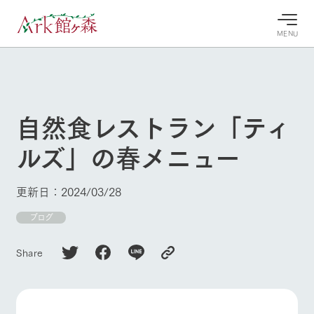
MENU
30°c
/
22°c
30°c
/
22°c
8/10
8/10
2026
2026
(月)
(月)
自然食レストラン「ティ
牧場へ行
よく見られている情報
ルズ」の春メニュー
く
ホーム
今日の牧
イベン
牧場の楽
場・営業
ト/フェ
しみ方
Ark館ヶ森について
更新日：2024/03/28
案内
ア
牧場スタッフが
本日の営業時間
Ark館ヶ森で開
ブログ
季節ごとの楽し
牧場に行く
や牧場の天気、
催しているイベ
み方やシーン別
ガーデンの開花
ント・フェアの
の楽しみ方をナ
Share
状況などを毎日
情報やスケジュ
ビゲート
更新
ール
私たちの取り組み
生産品を見る