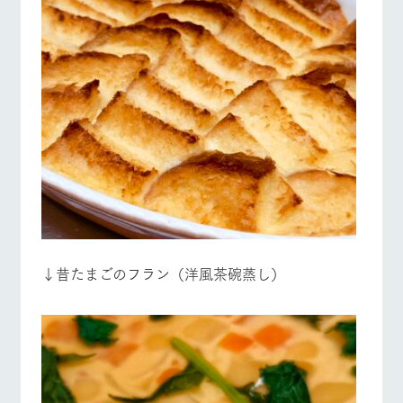
お問い合
牧場内を巡る周
わせ・資
遊バスのご案内
料請求
個人情報取扱いについて
営業時間・料金
交通アクセス
よくあるご質問
団体のお客様へ
ペットをお連れの
お問い合わせ
お客様へ
↓昔たまごのフラン（洋風茶碗蒸し）