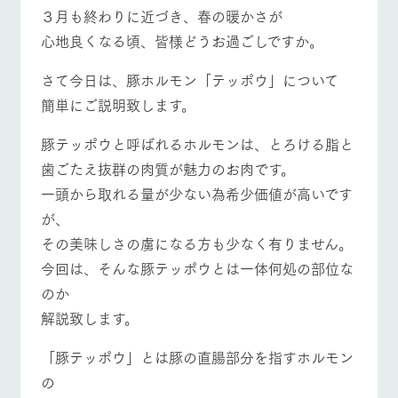
施設・体験情報
３月も終わりに近づき、春の暖かさが
心地良くなる頃、皆様どうお過ごしですか。
ArkFarm Wedding
フラワー
動物とふ
アクティ
ガーデン
れあう
ビティ／
さて今日は、豚ホルモン「テッポウ」について
体験
牧場トップ
今日の牧場
牧場の楽しみ方
花のある美しい
触れて、感じ
簡単にご説明致します。
ツリーハウスや
自然環境の中、
て、学ぶ。館ヶ
お知らせ
各種体験教室な
季節の移り変わ
森の雄大な自然
豚テッポウと呼ばれるホルモンは、とろける脂と
ど、楽しみなが
りを存分に味わ
なかで動物とふ
ブログ
ら学べる様々な
う
れあう
歯ごたえ抜群の肉質が魅力のお肉です。
アクティビティ
イベント/フェア
レストラン/BBQ
フラワーガーデン
お問い合わせ・資料請求
一頭から取れる量が少ない為希少価値が高いです
営業時
生産品カタログ・資料DL
間・料金
レストラ
ショップ
牧場マッ
が、
ン
／お買い
プ
交通アク
その美味しさの虜になる方も少なく有りません。
English (Google Translate)
物
セス
牧場の生産品を
牧場マップのダ
今回は、そんな豚テッポウとは一体何処の部位な
動物とふれあう
アクティビティ/体験
ショップ/お買い物
丹精込めて育て
知り尽くした料
ウンロード
よくいた
だく質問
た生産品をはじ
のか
理人が腕を振
ネットショップ
め、牧場産の逸
い、ビュッフェ
解説致します。
団体のお
品を取り揃えた
スタイルで提供
客様へ
店舗
「豚テッポウ」とは豚の直腸部分を指すホルモン
ペットを
牧場マップを見る
周遊バス
お連れの
の
周遊バス
お客様へ