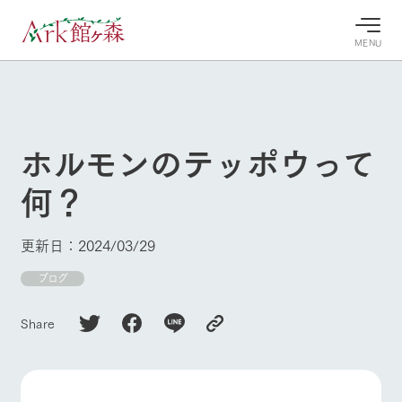
MENU
30°c
/
22°c
30°c
/
22°c
8/7
8/7
2026
2026
(金)
(金)
ホルモンのテッポウって
牧場へ行
よく見られている情報
何？
く
ホーム
今日の牧
イベン
牧場の楽
場・営業
ト/フェ
しみ方
Ark館ヶ森について
更新日：2024/03/29
案内
ア
牧場スタッフが
本日の営業時間
Ark館ヶ森で開
ブログ
季節ごとの楽し
牧場に行く
や牧場の天気、
催しているイベ
み方やシーン別
ガーデンの開花
ント・フェアの
の楽しみ方をナ
Share
状況などを毎日
情報やスケジュ
ビゲート
更新
ール
私たちの取り組み
生産品を見る