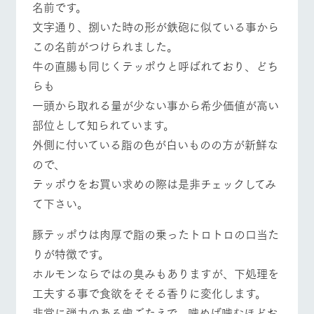
名前です。
お問い合
牧場内を巡る周
わせ・資
文字通り、捌いた時の形が鉄砲に似ている事から
遊バスのご案内
料請求
この名前がつけられました。
個人情報取扱いについて
営業時間・料金
交通アクセス
牛の直腸も同じくテッポウと呼ばれており、どち
らも
よくあるご質問
団体のお客様へ
一頭から取れる量が少ない事から希少価値が高い
ペットをお連れの
部位として知られています。
お問い合わせ
お客様へ
外側に付いている脂の色が白いものの方が新鮮な
ので、
テッポウをお買い求めの際は是非チェックしてみ
て下さい。
豚テッポウは肉厚で脂の乗ったトロトロの口当た
りが特徴です。
ホルモンならではの臭みもありますが、下処理を
工夫する事で食欲をそそる香りに変化します。
非常に弾力のある歯ごたえで、噛めば噛むほどお