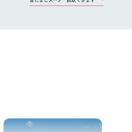
お問い合わせ・資料請求
生産品カタログ・資料DL
English (Google Translate)
る
い
ネットショップ
ding
Wedding