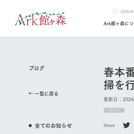
2026/
2026
Ark館ヶ森に
8/9
30°c
/
22°c
2026
(日)
Ark館ヶ森について
私たちの取り組み
生産品を見る
牧場へ行く
よく見られて
春本
ブログ
今日の牧場
掃を
本日の営業時間や
花状況などを毎日
一覧に戻る
1Pでわかる A
育てる
館ヶ森高原豚
更新日：2024/
牧場トップ
私たちの創業ス
環境を整え、
岩手県館ヶ森地
ブログ
施設・体験情
事業領域・取り
豊かな命を育む
の中、徹底した
トピックを取り上
しい衛生管理の
わかりやすくご
て育てています。
全てのお知らせ
Share
フラワーガ