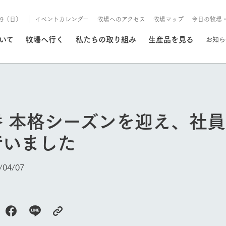
8/9（日）
イベントカレンダー
牧場へのアクセス
牧場マップ
今日の牧場
/8/9（日）
ついて
牧場へ行く
私たちの取り組み
生産品を見る
お知ら
いる情報
番 本格シーズンを迎え、社
・営業案内
イベント/フェア
行いました
牧場の天気、ガーデンの開
Ark館ヶ森で開催しているイベント・フ
更新
情報やスケジュール
rk館ヶ森
わたしたちの想い
つくる
生産品一覧
農業の未来
つなげる
生産品への
04/07
今日の牧場
トーリーから、
域の豊かな自然
生きることは食べること。「食
おいしさと安心を、
健やかで笑顔溢れる毎日のため
循環型農業
食を人々に
Ark館ヶ森
報
組みまで、関連
こだわりと、厳
はいのち」の理念に込められた
まっすぐにつくる
に、安全・安心で高品質なもの
持続可能な
未来への輪
族に安心し
げながら1Pで
元、愛情を込め
想いや、農業を未来につなぐた
だけをつくっています。
ている3つ
のだけを作
紹介します。
めの使命をお伝えします。
します。
信念のもと
ーデン
動物とふれあう