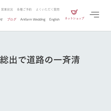
・営業状況
各種ご予約
よくいただく質問
ネットショップ
せ
ブログ
Arkfarm Wedding
English
員総出で道路の一斉清
牧場の楽しみ方
ェアの
牧場スタッフが季節ごとの楽しみ方やシーン
別の楽しみ方をナビゲート
に向けて
想い
企業情報
循環する
牧場の楽しみ方
をはじめ、私たちが
届け、
の食品はすべて、「家
1972年から時代の変革とともに
この地で挑んできた
農業のために推進し
を描く
て食べさせられるも
歩んできたArk館ヶ森のヒストリ
循環型農業のかたち
の取り組みをご紹介
る」という一貫した
ーや会社概要など、株式会社ア
で作られています。
ークにまつわる情報をご紹介し
アクティビティ／体験
ます。