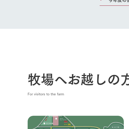
Ark館ヶ
わたしたち
1Pでわかる
農業の未来
企業情報
事業一覧
50周年ヒス
牧場へお越しの
For visitors to the farm