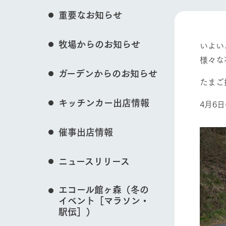
イベント/フェア
花のある美しい自
重要なお知らせ
わりを存分に味わ
営業時間・料金
牧場からのお知らせ
交通アクセス
レストラン
いよい
動物とふれあう
様々な
よくいただく質問
牧場の生産品を知
ガーデンからのお知らせ
い、ビュッフェス
団体のお客様へ
たまご
50周年ヒスト
周遊バス
ペットをお連れのお客様へ
キッチンカー出店情報
4月6
アークグループの
牧場マップを見る
記念し、これま
お問い合わせ・資料請求
牧場内を巡る周遊
とめた映像を制
催事出店情報
た。（動画サイ
ニュースリリース
営業時間・料金
交通アクセス
エコール館ヶ森（冬の
イベント［マラソン・
駅伝］）