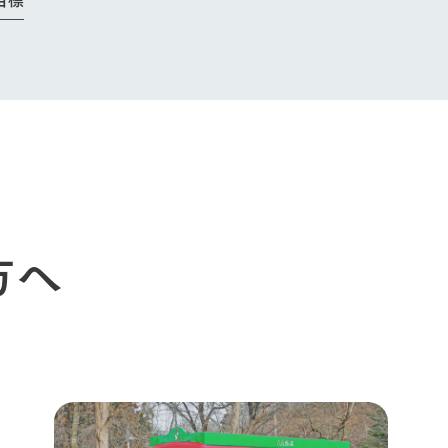
今日の牧場
育てる
森について
館ヶ森エリアについて
つくる
イベント
つなげる
の想い
牧場の楽しみ方
循環する
Ark館ヶ森
フラワーガーデン
に向けて
動物とふれあう
生産品を見
アクティビティ・体験
レストラン
トリー映像
生産品一覧
ショップ／お買い物
館ヶ森高原豚
方へ
牧場マップ
生産品への想
周遊バスのご案内
Arkfarm Wed
営業時間・料金
アクセス
Arkfarm 
ペットをお連れのお客様へ
よくいただく質問