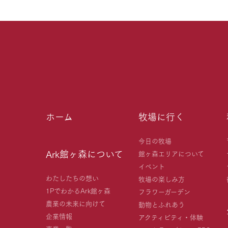
ホーム
牧場に行く
今日の牧場
Ark館ヶ森について
館ヶ森エリアについて
イベント
わたしたちの想い
牧場の楽しみ方
1PでわかるArk館ヶ森
フラワーガーデン
農業の未来に向けて
動物とふれあう
企業情報
アクティビティ・体験