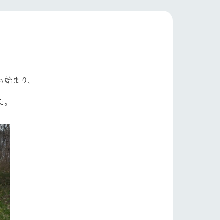
フラワーガーデン
自然
ツリーハウスや各種体験教室など、楽しみな
がら学べる様々なアクティビティ
牧場マップ
ショップ/お買い物
産の
牧場マップのダウンロード
も始まり、
た。
ットをお連れの
お客様へ
お問い合わせ