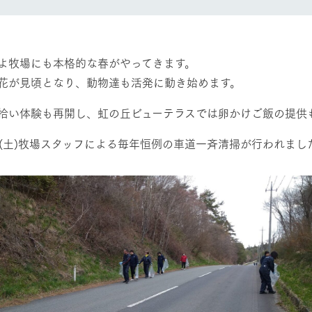
レストラン/BBQ
然環境の中、季節の移り変
触れて、感じて、学ぶ。館ヶ森の雄大な
う
なかで動物とふれあう
ショップ／お買い物
よ牧場にも本格的な春がやってきます。
アクティビティ/体験
花が見頃となり、動物達も活発に動き始めます。
り尽くした料理人が腕を振
丹精込めて育てた生産品をはじめ、牧場
タイルで提供
逸品を取り揃えた店舗
拾い体験も再開し、虹の丘ビューテラスでは卵かけご飯の提供
リー映像
日(土)牧場スタッフによる毎年恒例の車道一斉清掃が行われまし
創業50周年を
周遊バス
でのあゆみをま
バスのご案内
作いたしまし
トが開きます）
よくあるご質問
団体のお客様へ
ペ