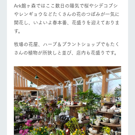
施設・体験情報
Ark館ヶ森ではここ数日の陽気で桜やシデコブシ
やレンギョウなどたくさんの花のつぼみが一気に
ArkFarm Wedding
フラワー
動物とふ
アクティ
牧場トップ
今日の牧場
牧場の楽しみ方
開花し、いよいよ春本番、花盛りを迎えておりま
ガーデン
れあう
ビティ／
体験
す。
花のある美しい
触れて、感じ
ツリーハウスや
自然環境の中、
て、学ぶ。館ヶ
お知らせ
各種体験教室な
牧場の花屋、ハーブ＆プラントショップでもたく
季節の移り変わ
森の雄大な自然
ど、楽しみなが
イベント/フェア
レストラン/BBQ
フラワーガーデン
りを存分に味わ
なかで動物とふ
ブログ
さんの植物が所狭しと並び、店内も花盛りです。
ら学べる様々な
う
れあう
アクティビティ
お問い合わせ・資料請求
営業時
生産品カタログ・資料DL
間・料金
レストラ
ショップ
牧場マッ
ン
／お買い
プ
動物とふれあう
アクティビティ/体験
ショップ/お買い物
交通アク
English (Google Translate)
物
セス
牧場の生産品を
牧場マップのダ
丹精込めて育て
知り尽くした料
ウンロード
よくいた
だく質問
た生産品をはじ
理人が腕を振
ネットショップ
め、牧場産の逸
い、ビュッフェ
団体のお
品を取り揃えた
スタイルで提供
牧場マップを見る
周遊バス
客様へ
店舗
ペットを
お連れの
周遊バス
お客様へ