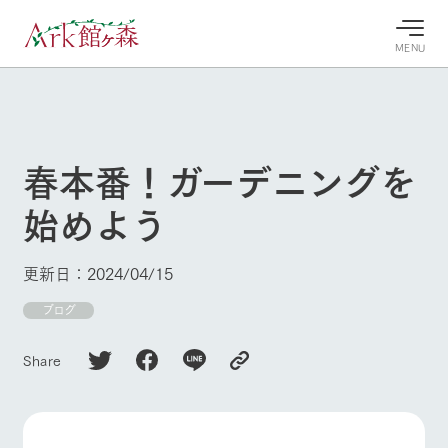
MENU
30°c
/
22°c
30°c
/
22°c
8/10
8/10
2026
2026
(月)
(月)
春本番！ガーデニングを
牧場へ行
よく見られている情報
始めよう
く
ホーム
今日の牧
イベン
牧場の楽
場・営業
ト/フェ
しみ方
Ark館ヶ森について
更新日：2024/04/15
案内
ア
牧場スタッフが
本日の営業時間
Ark館ヶ森で開
ブログ
季節ごとの楽し
牧場に行く
や牧場の天気、
催しているイベ
み方やシーン別
ガーデンの開花
ント・フェアの
の楽しみ方をナ
Share
状況などを毎日
情報やスケジュ
ビゲート
更新
ール
私たちの取り組み
生産品を見る