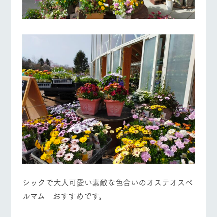
お問い合
牧場内を巡る周
わせ・資
遊バスのご案内
料請求
営業時間・料金
交通アクセス
個人情報取扱いについて
よくあるご質問
団体のお客様へ
ペットをお連れの
お問い合わせ
お客様へ
シックで大人可愛い素敵な色合いのオステオスペ
ルマム おすすめです。