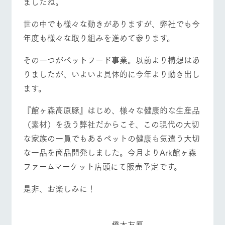
ましたね。
施設・体験情報
牧場トップ
今日の牧場
牧場の楽しみ方
世の中でも様々な動きがありますが、弊社でも今
ArkFarm Wedding
フラワー
動物とふ
アクティ
ガーデン
れあう
ビティ／
年度も様々な取り組みを進めて参ります。
体験
花のある美しい
触れて、感じ
その一つがペットフード事業。以前より構想はあ
イベント/フェア
レストラン/BBQ
フラワーガーデン
ツリーハウスや
自然環境の中、
て、学ぶ。館ヶ
お知らせ
各種体験教室な
季節の移り変わ
森の雄大な自然
りましたが、いよいよ具体的に今年より動き出し
ど、楽しみなが
りを存分に味わ
なかで動物とふ
ブログ
ます。
ら学べる様々な
う
れあう
アクティビティ
お問い合わせ・資料請求
『館ヶ森高原豚』はじめ、様々な健康的な生産品
営業時
動物とふれあう
アクティビティ/体験
ショップ/お買い物
生産品カタログ・資料DL
間・料金
レストラ
ショップ
牧場マッ
（素材）を扱う弊社だからこそ、この現代の大切
ン
／お買い
プ
交通アク
English (Google Translate)
な家族の一員でもあるペットの健康も気遣う大切
物
セス
牧場の生産品を
牧場マップのダ
な一品を商品開発しました。今月よりArk館ヶ森
丹精込めて育て
知り尽くした料
ウンロード
よくいた
だく質問
た生産品をはじ
ファームマーケット店頭にて販売予定です。
理人が腕を振
牧場マップを見る
周遊バス
ネットショップ
め、牧場産の逸
い、ビュッフェ
団体のお
品を取り揃えた
スタイルで提供
客様へ
是非、お楽しみに！
店舗
ペットを
お連れの
周遊バス
お客様へ
橋本友厚