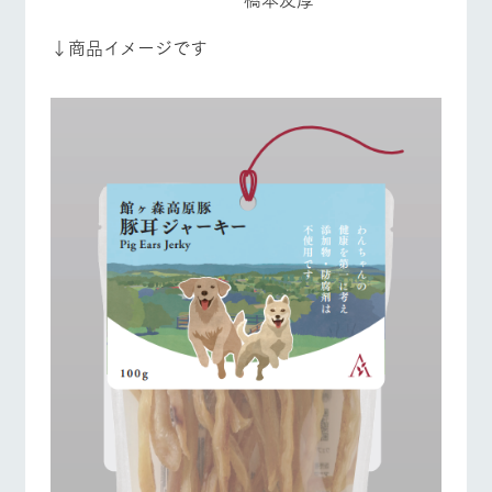
お問い合
営業時間・料金
交通アクセス
牧場内を巡る周
わせ・資
遊バスのご案内
↓商品イメージです
料請求
よくあるご質問
団体のお客様へ
個人情報取扱いについて
ペットをお連れの
お問い合わせ
お客様へ