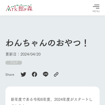
MENU
30°c
/
22°c
30°c
/
22°c
8/7
8/7
2026
2026
(金)
(金)
わんちゃんのおやつ！
牧場へ行
よく見られている情報
く
ホーム
更新日：2024/04/20
今日の牧
イベン
牧場の楽
場・営業
ト/フェ
しみ方
Ark館ヶ森について
ブログ
案内
ア
牧場スタッフが
本日の営業時間
Ark館ヶ森で開
季節ごとの楽し
Share
牧場に行く
や牧場の天気、
催しているイベ
み方やシーン別
ガーデンの開花
ント・フェアの
の楽しみ方をナ
状況などを毎日
情報やスケジュ
ビゲート
更新
ール
私たちの取り組み
新年度である令和6年度、2024年度がスタートし
生産品を見る