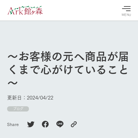
MENU
30°c
/
22°c
30°c
/
22°c
8/7
8/7
2026
2026
(金)
(金)
～お客様の元へ商品が届
牧場へ行
よく見られている情報
くまで心がけていること
く
ホーム
今日の牧
イベン
牧場の楽
～
場・営業
ト/フェ
しみ方
Ark館ヶ森について
案内
ア
牧場スタッフが
本日の営業時間
Ark館ヶ森で開
季節ごとの楽し
更新日：2024/04/22
牧場に行く
や牧場の天気、
催しているイベ
み方やシーン別
ガーデンの開花
ント・フェアの
の楽しみ方をナ
ブログ
状況などを毎日
情報やスケジュ
ビゲート
更新
ール
私たちの取り組み
Share
生産品を見る