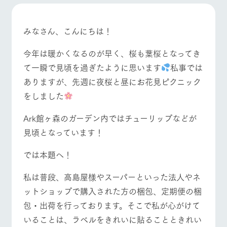
施設・体験情報
ArkFarm Wedding
フラワー
動物とふ
アクティ
みなさん、こんにちは！
牧場トップ
今日の牧場
牧場の楽しみ方
ガーデン
れあう
ビティ／
体験
今年は暖かくなるのが早く、桜も葉桜となってき
花のある美しい
触れて、感じ
ツリーハウスや
自然環境の中、
て、学ぶ。館ヶ
て一瞬で見頃を過ぎたように思います
私事では
お知らせ
各種体験教室な
季節の移り変わ
森の雄大な自然
ありますが、先週に夜桜と昼にお花見ピクニック
ど、楽しみなが
りを存分に味わ
なかで動物とふ
イベント/フェア
レストラン/BBQ
フラワーガーデン
ブログ
ら学べる様々な
う
れあう
をしました
アクティビティ
お問い合わせ・資料請求
営業時
Ark館ヶ森のガーデン内ではチューリップなどが
生産品カタログ・資料DL
間・料金
レストラ
ショップ
牧場マッ
ン
／お買い
プ
見頃となっています！
交通アク
動物とふれあう
アクティビティ/体験
ショップ/お買い物
English (Google Translate)
物
セス
牧場の生産品を
牧場マップのダ
では本題へ！
丹精込めて育て
知り尽くした料
ウンロード
よくいた
だく質問
た生産品をはじ
理人が腕を振
ネットショップ
め、牧場産の逸
私は普段、高島屋様やスーパーといった法人やネ
い、ビュッフェ
団体のお
品を取り揃えた
スタイルで提供
客様へ
牧場マップを見る
周遊バス
ットショップで購入された方の梱包、定期便の梱
店舗
ペットを
包・出荷を行っております。そこで私が心がけて
お連れの
周遊バス
お客様へ
いることは、ラベルをきれいに貼ることときれい