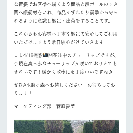
な荷姿でお客様へ届くよう商品と段ボールのすき
お問い合
牧場内を巡る周
わせ・資
間へ緩衝材をいれ、商品がずれたり衝撃から守ら
遊バスのご案内
料請求
営業時間・料金
交通アクセス
れるように意識し梱包・出荷をすることです。
個人情報取扱いについて
よくあるご質問
団体のお客様へ
これからもお客様へ丁寧な梱包で安心してご利用
いただけますよう常日頃心がけていきます！
ペットをお連れの
お問い合わせ
お客様へ
↓↓4/18撮影
開花途中のチューリップですが、
今現在真っ赤なチューリップが咲いておりとても
きれいです！暖かく散歩にも丁度いいですね♪
ぜひArk館ヶ森へお越しください。お待ちしてお
ります！
マーケティング部 菅原愛美