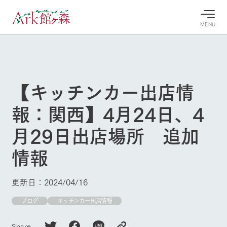
MENU
30°c
/
22°c
30°c
/
22°c
8/10
8/10
2026
2026
(月)
(月)
【キッチンカー出店情
牧場へ行
よく見られている情報
報：関西】4月24日、4
く
ホーム
今日の牧
イベン
牧場の楽
月29日出店場所 追加
場・営業
ト/フェ
しみ方
Ark館ヶ森について
案内
ア
情報
牧場スタッフが
本日の営業時間
Ark館ヶ森で開
季節ごとの楽し
牧場に行く
や牧場の天気、
催しているイベ
み方やシーン別
ガーデンの開花
ント・フェアの
の楽しみ方をナ
更新日：2024/04/16
状況などを毎日
情報やスケジュ
ビゲート
更新
ール
私たちの取り組み
ブログ
キッチンカー出店情報
牧場トップ
今日の牧場
牧場の楽しみ方
生産品を見る
Share