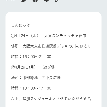
施設・体験情報
ArkFarm Wedding
フラワー
動物とふ
アクティ
ガーデン
れあう
ビティ／
イベント/フェア
レストラン/BBQ
フラワーガーデン
体験
こんにちは！
花のある美しい
触れて、感じ
ツリーハウスや
自然環境の中、
て、学ぶ。館ヶ
お知らせ
各種体験教室な
季節の移り変わ
森の雄大な自然
①4月24日（水） 大東ズンチャッチャ夜市
ど、楽しみなが
りを存分に味わ
なかで動物とふ
ブログ
ら学べる様々な
う
れあう
場所：大阪大東市住道駅前デッキの川のほとり
動物とふれあう
アクティビティ/体験
ショップ/お買い物
アクティビティ
お問い合わせ・資料請求
営業時
時間：16：00～21：00
生産品カタログ・資料DL
間・料金
レストラ
ショップ
牧場マッ
ン
／お買い
プ
交通アク
English (Google Translate)
物
②4月29日(月) 遊び場
セス
牧場の生産品を
牧場マップのダ
牧場マップを見る
周遊バス
丹精込めて育て
知り尽くした料
ウンロード
よくいた
場所：服部緑地 西中央広場
だく質問
た生産品をはじ
理人が腕を振
ネットショップ
め、牧場産の逸
い、ビュッフェ
団体のお
品を取り揃えた
スタイルで提供
時間：10：00～17：00
客様へ
店舗
ペットを
以上、追加スケジュールとさせていただきます。
お連れの
営業時間・料金
交通アクセス
周遊バス
お客様へ