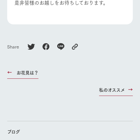
是非皆様のお越しをお待ちしております。
お問い合
牧場内を巡る周
よくあるご質問
団体のお客様へ
わせ・資
遊バスのご案内
料請求
ペットをお連れの
お問い合わせ
個人情報取扱いについて
お客様へ
Share
お花見は？
私のオススメ
ブログ