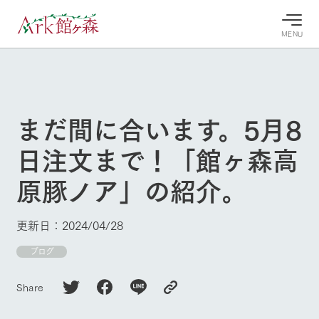
MENU
30°c
/
22°c
30°c
/
22°c
8/9
8/9
2026
2026
(日)
(日)
まだ間に合います。5月8
牧場へ行
よく見られている情報
日注文まで！「館ヶ森高
く
ホーム
今日の牧
イベン
牧場の楽
原豚ノア」の紹介。
場・営業
ト/フェ
しみ方
Ark館ヶ森について
案内
ア
牧場スタッフが
本日の営業時間
Ark館ヶ森で開
季節ごとの楽し
更新日：2024/04/28
牧場に行く
や牧場の天気、
催しているイベ
み方やシーン別
ガーデンの開花
ント・フェアの
の楽しみ方をナ
ブログ
状況などを毎日
情報やスケジュ
ビゲート
更新
ール
私たちの取り組み
Share
生産品を見る