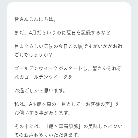
施設・体験情報
牧場トップ
今日の牧場
牧場の楽しみ方
ArkFarm Wedding
フラワー
動物とふ
アクティ
皆さんこんにちは。
ガーデン
れあう
ビティ／
体験
まだ、4月だというのに夏日を記録するなど
花のある美しい
触れて、感じ
ツリーハウスや
自然環境の中、
て、学ぶ。館ヶ
お知らせ
各種体験教室な
季節の移り変わ
森の雄大な自然
目まぐるしい気候の今日この頃ですがいかがお過
イベント/フェア
レストラン/BBQ
フラワーガーデン
ど、楽しみなが
りを存分に味わ
なかで動物とふ
ブログ
ごしでしょうか？
ら学べる様々な
う
れあう
アクティビティ
お問い合わせ・資料請求
ゴールデンウイークがスタートし、皆さんそれぞ
営業時
生産品カタログ・資料DL
間・料金
レストラ
ショップ
牧場マッ
れのゴールデンウイークを
ン
／お買い
プ
動物とふれあう
アクティビティ/体験
ショップ/お買い物
交通アク
English (Google Translate)
物
セス
お過ごしかと思います。
牧場の生産品を
牧場マップのダ
丹精込めて育て
知り尽くした料
ウンロード
よくいた
だく質問
た生産品をはじ
理人が腕を振
私は、Ark館ヶ森の一員として「お客様の声」を
ネットショップ
め、牧場産の逸
い、ビュッフェ
団体のお
牧場マップを見る
周遊バス
お伺いする事があります。
品を取り揃えた
スタイルで提供
客様へ
店舗
ペットを
その中には、「館ヶ森高原豚」の美味しさについ
お連れの
周遊バス
お客様へ
てのお声も多くいただきます。