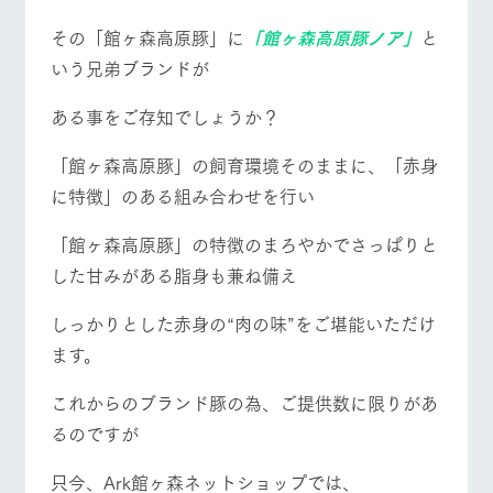
お問い合
牧場内を巡る周
わせ・資
その「館ヶ森高原豚」に
「館ヶ森高原豚ノア」
と
遊バスのご案内
料請求
営業時間・料金
交通アクセス
いう兄弟ブランドが
個人情報取扱いについて
よくあるご質問
団体のお客様へ
ある事をご存知でしょうか？
ペットをお連れの
お問い合わせ
お客様へ
「館ヶ森高原豚」の飼育環境そのままに、「赤身
に特徴」のある組み合わせを行い
「館ヶ森高原豚」の特徴のまろやかでさっぱりと
した甘みがある脂身も兼ね備え
しっかりとした赤身の“肉の味”をご堪能いただけ
ます。
これからのブランド豚の為、ご提供数に限りがあ
るのですが
只今、Ark館ヶ森ネットショップでは、