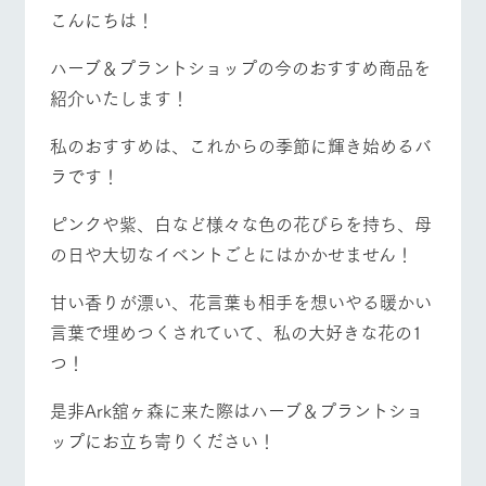
施設・体験情報
牧場トップ
今日の牧場
牧場の楽しみ方
こんにちは！
ArkFarm Wedding
フラワー
動物とふ
アクティ
ハーブ＆プラントショップの今のおすすめ商品を
ガーデン
れあう
ビティ／
紹介いたします！
体験
花のある美しい
触れて、感じ
イベント/フェア
レストラン/BBQ
フラワーガーデン
ツリーハウスや
自然環境の中、
て、学ぶ。館ヶ
私のおすすめは、これからの季節に輝き始めるバ
お知らせ
各種体験教室な
季節の移り変わ
森の雄大な自然
ラです！
ど、楽しみなが
りを存分に味わ
なかで動物とふ
ブログ
ら学べる様々な
う
れあう
アクティビティ
お問い合わせ・資料請求
ピンクや紫、白など様々な色の花びらを持ち、母
動物とふれあう
アクティビティ/体験
ショップ/お買い物
営業時
の日や大切なイベントごとにはかかせません！
生産品カタログ・資料DL
間・料金
レストラ
ショップ
牧場マッ
ン
／お買い
プ
交通アク
English (Google Translate)
物
甘い香りが漂い、花言葉も相手を想いやる暖かい
セス
牧場の生産品を
牧場マップのダ
言葉で埋めつくされていて、私の大好きな花の1
丹精込めて育て
知り尽くした料
ウンロード
よくいた
牧場マップを見る
周遊バス
だく質問
た生産品をはじ
理人が腕を振
つ！
ネットショップ
め、牧場産の逸
い、ビュッフェ
団体のお
品を取り揃えた
スタイルで提供
客様へ
是非Ark舘ヶ森に来た際はハーブ＆プラントショ
店舗
ペットを
ップにお立ち寄りください！
お連れの
周遊バス
お客様へ