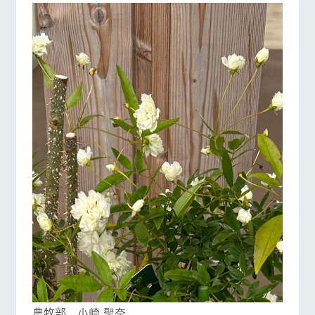
営業時間・料金
交通アクセス
お問い合
牧場内を巡る周
わせ・資
遊バスのご案内
料請求
よくあるご質問
団体のお客様へ
個人情報取扱いについて
ペットをお連れの
お問い合わせ
お客様へ
農牧部 小崎 聖奈