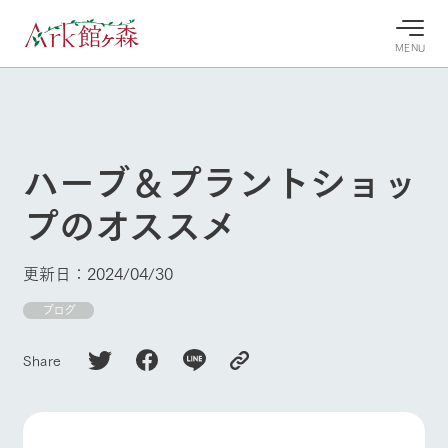
MENU
30°c
/
22°c
30°c
/
22°c
8/9
8/9
2026
2026
(日)
(日)
ハーブ＆プラントショッ
牧場へ行
よく見られている情報
プのオススメ
く
ホーム
今日の牧
イベン
牧場の楽
場・営業
ト/フェ
しみ方
Ark館ヶ森について
更新日：2024/04/30
案内
ア
牧場スタッフが
本日の営業時間
Ark館ヶ森で開
ブログ
季節ごとの楽し
牧場に行く
や牧場の天気、
催しているイベ
み方やシーン別
ガーデンの開花
ント・フェアの
の楽しみ方をナ
Share
状況などを毎日
情報やスケジュ
ビゲート
更新
ール
私たちの取り組み
生産品を見る