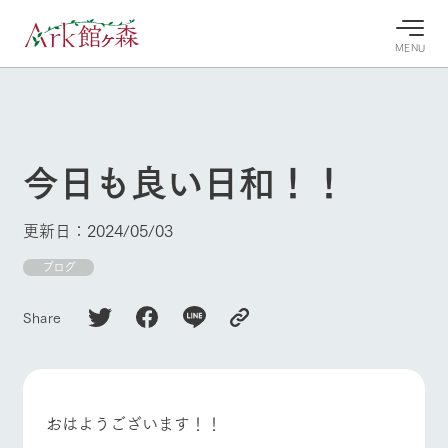
MENU
30°c
/
22°c
30°c
/
22°c
8/10
8/10
2026
2026
(月)
(月)
今日も良い日和！！
牧場へ行
よく見られている情報
く
ホーム
更新日：2024/05/03
今日の牧
イベン
牧場の楽
場・営業
ト/フェ
しみ方
Ark館ヶ森について
ブログ
案内
ア
牧場スタッフが
本日の営業時間
Ark館ヶ森で開
季節ごとの楽し
Share
牧場に行く
や牧場の天気、
催しているイベ
み方やシーン別
ガーデンの開花
ント・フェアの
の楽しみ方をナ
状況などを毎日
情報やスケジュ
ビゲート
更新
ール
私たちの取り組み
おはようございます！！
生産品を見る