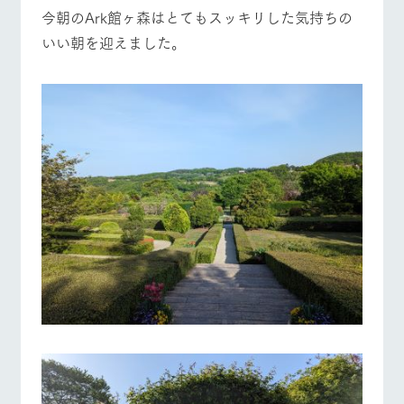
施設・体験情報
今朝のArk館ヶ森はとてもスッキリした気持ちの
牧場トップ
今日の牧場
牧場の楽しみ方
いい朝を迎えました。
ArkFarm Wedding
フラワー
動物とふ
アクティ
ガーデン
れあう
ビティ／
体験
花のある美しい
触れて、感じ
イベント/フェア
レストラン/BBQ
フラワーガーデン
ツリーハウスや
自然環境の中、
て、学ぶ。館ヶ
お知らせ
各種体験教室な
季節の移り変わ
森の雄大な自然
ど、楽しみなが
りを存分に味わ
なかで動物とふ
ブログ
ら学べる様々な
う
れあう
アクティビティ
お問い合わせ・資料請求
営業時
動物とふれあう
アクティビティ/体験
ショップ/お買い物
生産品カタログ・資料DL
間・料金
レストラ
ショップ
牧場マッ
ン
／お買い
プ
交通アク
English (Google Translate)
物
セス
牧場の生産品を
牧場マップのダ
丹精込めて育て
知り尽くした料
ウンロード
よくいた
だく質問
た生産品をはじ
理人が腕を振
牧場マップを見る
周遊バス
ネットショップ
め、牧場産の逸
い、ビュッフェ
団体のお
品を取り揃えた
スタイルで提供
客様へ
店舗
ペットを
お連れの
周遊バス
お客様へ