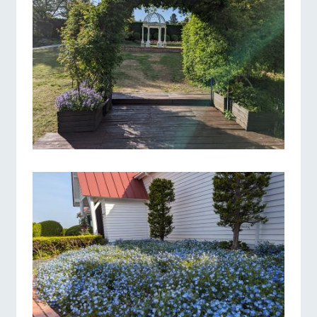
お問い合
営業時間・料金
交通アクセス
牧場内を巡る周
わせ・資
遊バスのご案内
料請求
よくあるご質問
団体のお客様へ
個人情報取扱いについて
ペットをお連れの
お問い合わせ
お客様へ