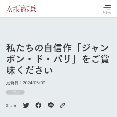
MENU
30°c
/
22°c
30°c
/
22°c
8/8
8/8
2026
2026
(土)
(土)
私たちの自信作「ジャン
牧場へ行
よく見られている情報
ボン・ド・パリ」をご賞
く
ホーム
今日の牧
イベン
牧場の楽
味ください
場・営業
ト/フェ
しみ方
Ark館ヶ森について
案内
ア
牧場スタッフが
本日の営業時間
Ark館ヶ森で開
季節ごとの楽し
更新日：2024/05/09
牧場に行く
や牧場の天気、
催しているイベ
み方やシーン別
ガーデンの開花
ント・フェアの
の楽しみ方をナ
ブログ
状況などを毎日
情報やスケジュ
ビゲート
更新
ール
私たちの取り組み
Share
生産品を見る
牧場トップ
今日の牧場
牧場の楽しみ方