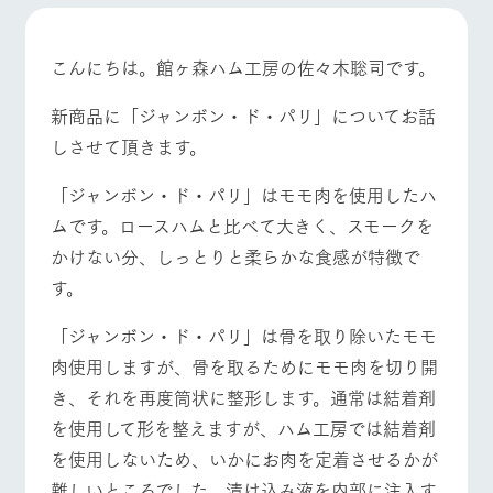
施設・体験情報
ArkFarm Wedding
フラワー
動物とふ
アクティ
こんにちは。館ヶ森ハム工房の佐々木聡司です。
ガーデン
れあう
ビティ／
体験
イベント/フェア
レストラン/BBQ
フラワーガーデン
新商品に「ジャンボン・ド・パリ」についてお話
花のある美しい
触れて、感じ
ツリーハウスや
自然環境の中、
て、学ぶ。館ヶ
しさせて頂きます。
お知らせ
各種体験教室な
季節の移り変わ
森の雄大な自然
ど、楽しみなが
りを存分に味わ
なかで動物とふ
ブログ
「ジャンボン・ド・パリ」はモモ肉を使用したハ
ら学べる様々な
う
れあう
アクティビティ
お問い合わせ・資料請求
ムです。ロースハムと比べて大きく、スモークを
動物とふれあう
アクティビティ/体験
ショップ/お買い物
営業時
かけない分、しっとりと柔らかな食感が特徴で
生産品カタログ・資料DL
間・料金
レストラ
ショップ
牧場マッ
ン
／お買い
プ
す。
交通アク
English (Google Translate)
物
セス
牧場の生産品を
牧場マップのダ
「ジャンボン・ド・パリ」は骨を取り除いたモモ
丹精込めて育て
牧場マップを見る
周遊バス
知り尽くした料
ウンロード
よくいた
だく質問
た生産品をはじ
理人が腕を振
肉使用しますが、骨を取るためにモモ肉を切り開
ネットショップ
め、牧場産の逸
い、ビュッフェ
団体のお
き、それを再度筒状に整形します。通常は結着剤
品を取り揃えた
スタイルで提供
客様へ
店舗
を使用して形を整えますが、ハム工房では結着剤
ペットを
を使用しないため、いかにお肉を定着させるかが
お連れの
周遊バス
お客様へ
営業時間・料金
交通アクセス
難しいところでした。漬け込み液を内部に注入す