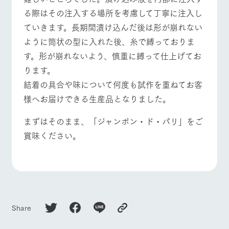
お問い合
牧場内を巡る周
る際はその注入する場所を考慮して丁寧に注入し
わせ・資
よくあるご質問
団体のお客様へ
遊バスのご案内
料請求
ていきます。長期間漬け込んだ後は形が崩れない
個人情報取扱いについて
ペットをお連れの
ように筒状の型に入れた後、糸で縛っておりま
お問い合わせ
お客様へ
す。形が崩れないよう、慎重に縛って仕上げてお
ります。
結着の具合や味について何度も試作を重ねてお客
様へお届けできる生産品となりました。
まずはそのまま、「ジャンボン・ド・パリ」をご
賞味ください。
Share