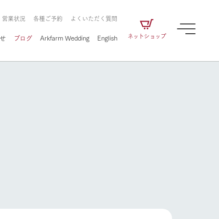
・営業状況
各種ご予約
よくいただく質問
ネットショップ
せ
ブログ
Arkfarm Wedding
English
牧場の楽しみ方
ェアの
牧場スタッフが季節ごとの楽しみ方やシーン
別の楽しみ方をナビゲート
に向けて
想い
企業情報
循環する
をはじめ、私たちが
届け、
の食品はすべて、「家
1972年から時代の変革とともに
この地で挑んできた
農業のために推進し
を描く
て食べさせられるも
歩んできたArk館ヶ森のヒストリ
循環型農業のかたち
牧場の楽しみ方
の取り組みをご紹介
る」という一貫した
ーや会社概要など、株式会社ア
で作られています。
ークにまつわる情報をご紹介し
アクティビティ／体験
ます。