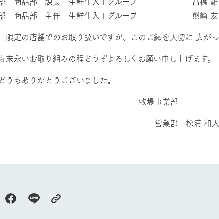
本部 商品部 課長 生鮮仕入Ⅰグループ 髙橋 雄一
本部 商品部 主任 生鮮仕入Ⅰグループ 熊崎 友
、限定の店舗でのお取り扱いですが、このご縁を大切に 広が
も末永いお取り組みの程どうぞよろしくお願い申し上げます。
どうもありがとうございました。
牧場に行く
私たちの取
牧場事業部
営業部 松浦 和
今日の牧場
育てる
森について
館ヶ森エリアについて
つくる
イベント
つなげる
の想い
牧場の楽しみ方
循環する
Ark館ヶ森
フラワーガーデン
に向けて
動物とふれあう
生産品を見
アクティビティ・体験
レストラン