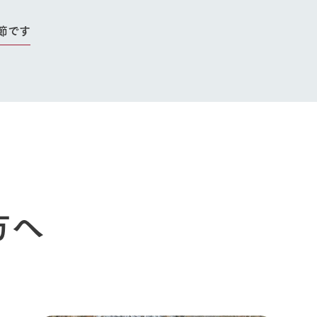
トリー映像
生産品一覧
ショップ／お買い物
節です
館ヶ森高原豚
牧場マップ
生産品への想
周遊バスのご案内
Arkfarm Wed
営業時間・料金
アクセス
Arkfarm 
ペットをお連れのお客様へ
よくいただく質問
方へ