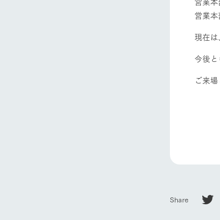
営業
営業
現在は
今後と
ご来場
ホーム
Ark館ヶ
わたしたち
1Pでわかる
農業の未来
Share
企業情報
事業一覧