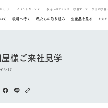
8/8（土）
イベントカレンダー
牧場へのアクセス
牧場マップ
今日の牧場
/8/8（土）
ついて
牧場へ行く
私たちの取り組み
生産品を見る
お知ら
いる情報
國屋様ご来社見学
・営業案内
イベント/フェア
牧場の天気、ガーデンの開
05/17
Ark館ヶ森で開催しているイベント・フ
更新
情報やスケジュール
rk館ヶ森
わたしたちの想い
つくる
生産品一覧
農業の未来
つなげる
生産品への
トーリーから、
域の豊かな自然
生きることは食べること。「食
おいしさと安心を、
健やかで笑顔溢れる毎日のため
循環型農業
食を人々に
Ark館ヶ森
報
組みまで、関連
こだわりと、厳
はいのち」の理念に込められた
まっすぐにつくる
に、安全・安心で高品質なもの
持続可能な
未来への輪
族に安心し
今日の牧場
げながら1Pで
元、愛情を込め
想いや、農業を未来につなぐた
だけをつくっています。
ている3つ
のだけを作
紹介します。
めの使命をお伝えします。
します。
信念のもと
ーデン
動物とふれあう