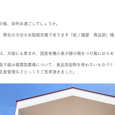
然環境の中、季節の移り変
触れて、感じて、学ぶ。館ヶ森の雄大な
レストラン/BBQ
う
なかで動物とふれあう
ショップ／お買い物
候、如何お過ごしでしょうか。
り尽くした料理人が腕を振
丹精込めて育てた生産品をはじめ、牧場
、弊社の大切なお取組先様であります「紀ノ國屋 商品部」様
アクティビティ/体験
タイルで提供
逸品を取り揃えた店舗
リー映像
は、天候にも恵まれ、国産有機小麦が緑の穂をつけ風にゆらめ
創業50周年を
でのあゆみをま
バスのご案内
周遊バス
作いたしまし
取り組み循環型農場について、食品添加物を使わないものづく
トが開きます）
生産管理などじっくりご見学頂きました。
よくあるご質問
団体のお客様へ
ペ