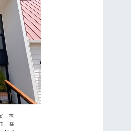
昭 様
暢彦 様