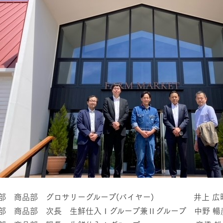
部 商品部 グロサリーグループ(バイヤー) 井上 広
部 商品部 次長 生鮮仕入Ⅰグループ兼Ⅱグループ 中野 