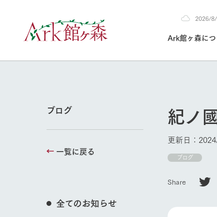
2026/
2026
Ark館ヶ森に
8/8
30°c
/
22°c
2026
(土)
Ark館ヶ森について
私たちの取り組み
生産品を見る
牧場へ行く
よく見られて
紀ノ
ブログ
今日の牧場
本日の営業時間や
更新日：2024/
花状況などを毎日
一覧に戻る
1Pでわかる A
育てる
館ヶ森高原豚
ブログ
私たちの創業ス
環境を整え、
岩手県館ヶ森地
施設・体験情
Share
事業領域・取り
豊かな命を育む
の中、徹底した
牧場トップ
トピックを取り上
しい衛生管理の
わかりやすくご
て育てています。
全てのお知らせ
フラワーガ