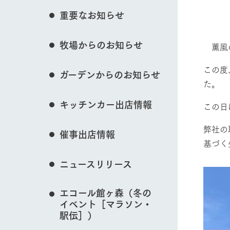
花のある美しい自
重要なお知らせ
イベント/フェア
わりを存分に味わ
営業時間・料金
牧場からのお知らせ
交通アクセス
レストラン
薫風の
よくいただく質問
牧場の生産品を知
この度
動物とふれあう
ガーデンからのお知らせ
い、ビュッフェス
団体のお客様へ
た。
50周年ヒスト
周遊バス
ペットをお連れのお客様へ
キッチンカー出店情報
この日
アークグループの
記念し、これま
お問い合わせ・資料請求
牧場内を巡る周遊
牧場マップを見る
とめた映像を制
弊社の
催事出店情報
た。（動画サイ
基づく
ニュースリリース
営業時間・料金
交通アクセス
エコール館ヶ森（冬の
イベント［マラソン・
駅伝］）