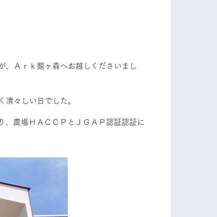
自然
ツリーハウスや各種体験教室など、楽しみな
フラワーガーデン
がら学べる様々なアクティビティ
牧場マップ
産の
牧場マップのダウンロード
が、Ａｒｋ館ヶ森へお越しくださいまし
ショップ/お買い物
く清々しい日でした。
り、農場ＨＡＣＣＰとＪＧＡＰ認証認証に
ットをお連れの
お客様へ
お問い合わせ