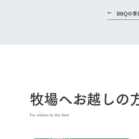
50周年ヒス
BBQの季
牧場へお越しの
For visitors to the farm