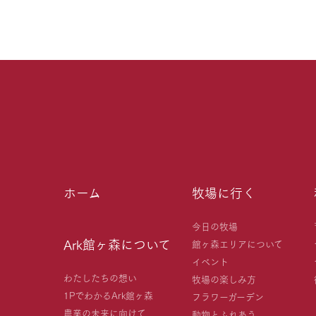
ホーム
牧場に行く
今日の牧場
Ark館ヶ森について
館ヶ森エリアについて
イベント
わたしたちの想い
牧場の楽しみ方
1PでわかるArk館ヶ森
フラワーガーデン
農業の未来に向けて
動物とふれあう