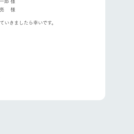
郎 様
亮 様
っていきましたら幸いです。
り組み
お知らせ
ブログ
人
お問い合わせ・資料請求
生産品カタログ・資料DL
English (Google Translate)
る