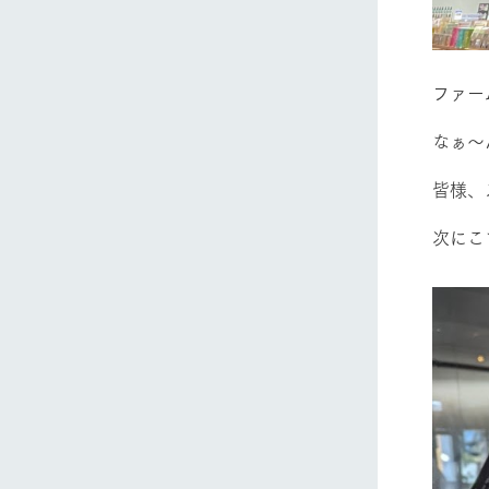
ファー
なぁ～
皆様、
次にこ