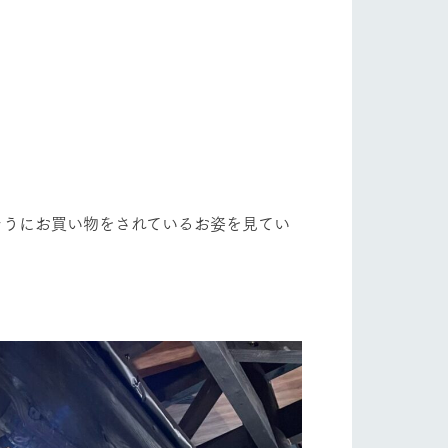
自然
ツリーハウスや各種体験教室など、楽しみな
がら学べる様々なアクティビティ
フラワーガーデン
牧場マップ
産の
牧場マップのダウンロード
ショップ/お買い物
そうにお買い物をされているお姿を見てい
ットをお連れの
お客様へ
お問い合わせ