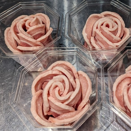
館ヶ森高原豚
牧場マップ
生産品への想
周遊バスのご案内
Arkfarm Wed
営業時間・料金
アクセス
Arkfarm 
ペットをお連れのお客様へ
よくいただく質問