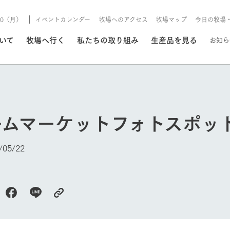
/10（月）
イベントカレンダー
牧場へのアクセス
牧場マップ
今日の牧場
/8/10（月）
ついて
牧場へ行く
私たちの取り組み
生産品を見る
お知ら
いる情報
ームマーケットフォトスポッ
・営業案内
イベント/フェア
牧場の天気、ガーデンの開
05/22
Ark館ヶ森で開催しているイベント・フ
更新
情報やスケジュール
rk館ヶ森
わたしたちの想い
つくる
生産品一覧
農業の未来
つなげる
生産品への
トーリーから、
域の豊かな自然
生きることは食べること。「食
おいしさと安心を、
健やかで笑顔溢れる毎日のため
循環型農業
食を人々に
Ark館ヶ森
報
組みまで、関連
こだわりと、厳
はいのち」の理念に込められた
まっすぐにつくる
に、安全・安心で高品質なもの
持続可能な
未来への輪
族に安心し
げながら1Pで
元、愛情を込め
想いや、農業を未来につなぐた
だけをつくっています。
ている3つ
のだけを作
紹介します。
めの使命をお伝えします。
します。
信念のもと
今日の牧場
ーデン
動物とふれあう