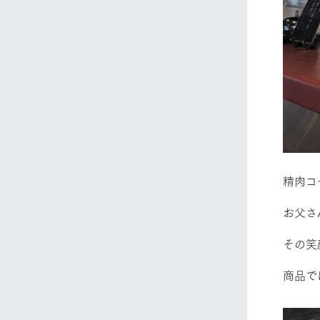
ホーム
Ark館ヶ
精肉コ
お父さ
わたしたち
1Pでわかる
その笑
農業の未来
商品で
企業情報
事業一覧
50周年ヒス