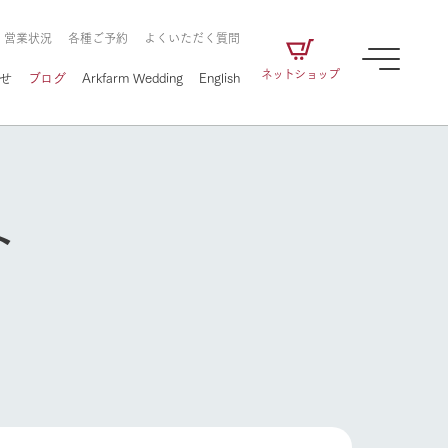
・営業状況
各種ご予約
よくいただく質問
ネットショップ
せ
ブログ
Arkfarm Wedding
English
ト
牧場の楽しみ方
ェアの
牧場スタッフが季節ごとの楽しみ方やシーン
別の楽しみ方をナビゲート
に向けて
想い
企業情報
循環する
をはじめ、私たちが
届け、
の食品はすべて、「家
1972年から時代の変革とともに
この地で挑んできた
農業のために推進し
を描く
て食べさせられるも
歩んできたArk館ヶ森のヒストリ
循環型農業のかたち
の取り組みをご紹介
る」という一貫した
ーや会社概要など、株式会社ア
で作られています。
ークにまつわる情報をご紹介し
牧場の楽しみ方
アクティビティ／体験
ます。