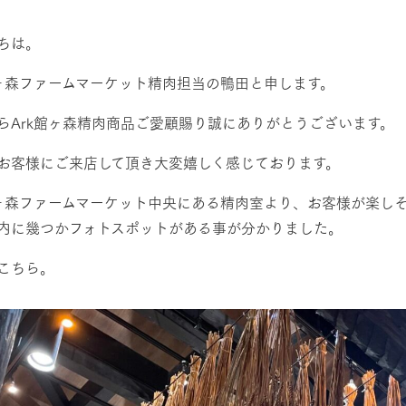
然環境の中、季節の移り変
触れて、感じて、学ぶ。館ヶ森の雄大な
う
なかで動物とふれあう
ちは。
レストラン/BBQ
ショップ／お買い物
館ヶ森ファームマーケット精肉担当の鴨田と申します。
り尽くした料理人が腕を振
丹精込めて育てた生産品をはじめ、牧場
らArk館ヶ森精肉商品ご愛顧賜り誠にありがとうございます。
タイルで提供
逸品を取り揃えた店舗
リー映像
お客様にご来店して頂き大変嬉しく感じております。
アクティビティ/体験
創業50周年を
館ヶ森ファームマーケット中央にある精肉室より、お客様が楽し
でのあゆみをま
バスのご案内
作いたしまし
内に幾つかフォトスポットがある事が分かりました。
トが開きます）
周遊バス
こちら。
よくあるご質問
団体のお客様へ
ペ