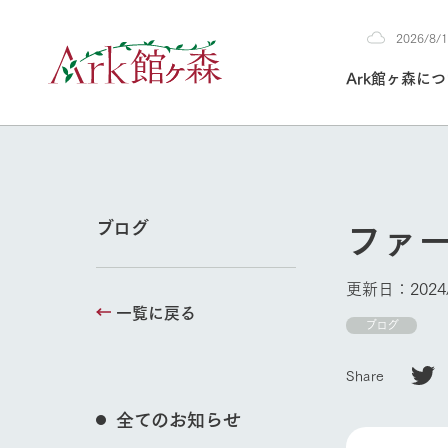
2026/8
2026
Ark館ヶ森に
8/10
30°c
/
22°c
2026
(月)
Ark館ヶ森について
私たちの取り組み
生産品を見る
牧場へ行く
よく見られて
ファ
ブログ
今日の牧場
本日の営業時間や
更新日：2024/
花状況などを毎日
一覧に戻る
1Pでわかる A
育てる
館ヶ森高原豚
ブログ
私たちの創業ス
環境を整え、
岩手県館ヶ森地
施設・体験情
Share
事業領域・取り
豊かな命を育む
の中、徹底した
トピックを取り上
しい衛生管理の
わかりやすくご
て育てています。
全てのお知らせ
牧場トップ
フラワーガ