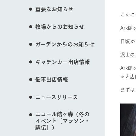
花のある美しい自
重要なお知らせ
わりを存分に味わ
こんに
営業時間・料金
イベント/フェア
牧場からのお知らせ
交通アクセス
レストラン
Ark
よくいただく質問
牧場の生産品を知
日頃か
ガーデンからのお知らせ
い、ビュッフェス
団体のお客様へ
50周年ヒスト
沢山の
動物とふれあう
周遊バス
ペットをお連れのお客様へ
キッチンカー出店情報
アークグループの
Ark
記念し、これま
お問い合わせ・資料請求
牧場内を巡る周遊
とめた映像を制
ると店
催事出店情報
た。（動画サイ
牧場マップを見る
まずは
ニュースリリース
エコール館ヶ森（冬の
イベント［マラソン・
営業時間・料金
交通アクセス
駅伝］）