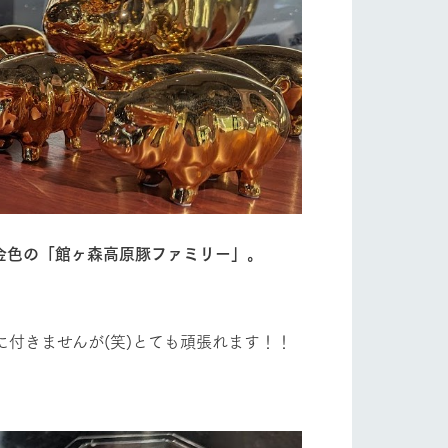
り組み
お知らせ
ブログ
お問い合わせ・資料請求
金色の「館ヶ森高原豚ファミリー」。
生産品カタログ・資料DL
English (Google Translate)
付きませんが(笑)とても頑張れます！！
る