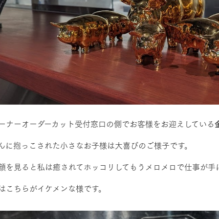
牧場に行く
私たちの取
今日の牧場
育てる
森について
ーナーオーダーカット受付窓口の側でお客様をお迎えしている
館ヶ森エリアについて
つくる
イベント
つなげる
んに抱っこされた小さなお子様は大喜びのご様子です。
の想い
牧場の楽しみ方
循環する
Ark館ヶ森
顔を見ると私は癒されてホッコリしてもうメロメロで仕事が手に
フラワーガーデン
に向けて
動物とふれあう
生産品を見
はこちらがイケメンな様です。
アクティビティ・体験
レストラン
トリー映像
生産品一覧
ショップ／お買い物