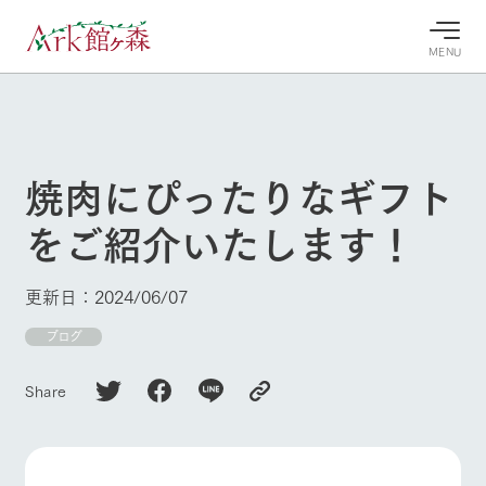
MENU
30°c
/
22°c
30°c
/
22°c
8/8
8/8
2026
2026
(土)
(土)
焼肉にぴったりなギフト
牧場へ行
よく見られている情報
をご紹介いたします！
く
ホーム
今日の牧
イベン
牧場の楽
場・営業
ト/フェ
しみ方
Ark館ヶ森について
更新日：2024/06/07
案内
ア
牧場スタッフが
本日の営業時間
Ark館ヶ森で開
ブログ
季節ごとの楽し
牧場に行く
や牧場の天気、
催しているイベ
み方やシーン別
ガーデンの開花
ント・フェアの
の楽しみ方をナ
Share
状況などを毎日
情報やスケジュ
ビゲート
更新
ール
私たちの取り組み
生産品を見る