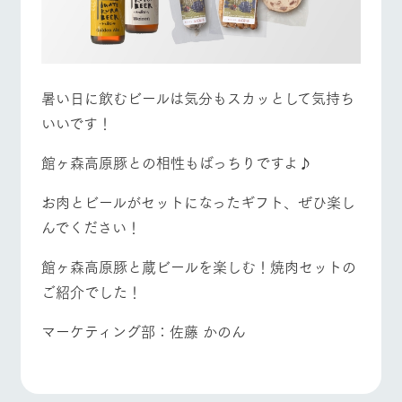
お問い合
牧場内を巡る周
わせ・資
遊バスのご案内
料請求
よくあるご質問
団体のお客様へ
個人情報取扱いについて
ペットをお連れの
お問い合わせ
お客様へ
暑い日に飲むビールは気分もスカッとして気持ち
いいです！
館ヶ森高原豚との相性もばっちりですよ♪
お肉とビールがセットになったギフト、ぜひ楽し
んでください！
館ヶ森高原豚と蔵ビールを楽しむ！焼肉セットの
ご紹介でした！
マーケティング部：佐藤 かのん