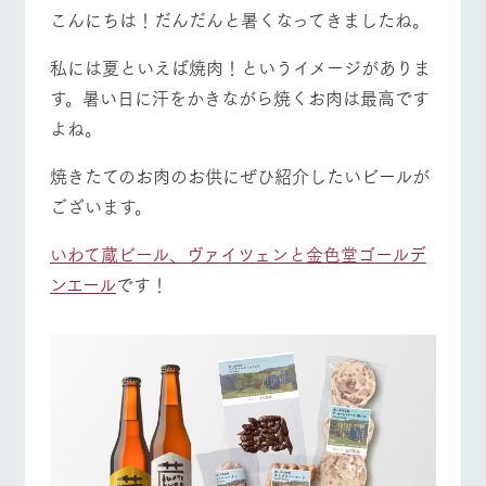
施設・体験情報
牧場トップ
今日の牧場
牧場の楽しみ方
こんにちは！だんだんと暑くなってきましたね。
ArkFarm Wedding
フラワー
動物とふ
アクティ
私には夏といえば焼肉！というイメージがありま
ガーデン
れあう
ビティ／
す。暑い日に汗をかきながら焼くお肉は最高です
体験
花のある美しい
触れて、感じ
イベント/フェア
レストラン/BBQ
フラワーガーデン
よね。
ツリーハウスや
自然環境の中、
て、学ぶ。館ヶ
お知らせ
各種体験教室な
季節の移り変わ
森の雄大な自然
焼きたてのお肉のお供にぜひ紹介したいビールが
ど、楽しみなが
りを存分に味わ
なかで動物とふ
ブログ
ら学べる様々な
う
れあう
ございます。
アクティビティ
お問い合わせ・資料請求
動物とふれあう
アクティビティ/体験
ショップ/お買い物
営業時
いわて蔵ビール、ヴァイツェンと金色堂ゴールデ
生産品カタログ・資料DL
間・料金
レストラ
ショップ
牧場マッ
ン
／お買い
プ
ンエール
です！
交通アク
English (Google Translate)
物
セス
牧場の生産品を
牧場マップのダ
丹精込めて育て
知り尽くした料
ウンロード
よくいた
牧場マップを見る
周遊バス
だく質問
た生産品をはじ
理人が腕を振
ネットショップ
め、牧場産の逸
い、ビュッフェ
団体のお
品を取り揃えた
スタイルで提供
客様へ
店舗
ペットを
お連れの
周遊バス
お客様へ
営業時間・料金
交通アクセス