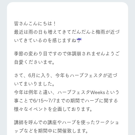
施設・体験情報
ArkFarm Wedding
フラワー
動物とふ
アクティ
ガーデン
れあう
ビティ／
皆さんこんにちは！
体験
最近は雨の日も増えてきてだんだんと梅雨が近づ
花のある美しい
触れて、感じ
ツリーハウスや
自然環境の中、
て、学ぶ。館ヶ
牧場トップ
今日の牧場
牧場の楽しみ方
いてきているのを感じますね
お知らせ
各種体験教室な
季節の移り変わ
森の雄大な自然
ど、楽しみなが
りを存分に味わ
なかで動物とふ
ブログ
季節の変わり目ですので体調崩されませんようご
ら学べる様々な
う
れあう
アクティビティ
お問い合わせ・資料請求
自愛くださいませ。
営業時
イベント/フェア
レストラン/BBQ
フラワーガーデン
生産品カタログ・資料DL
間・料金
レストラ
ショップ
牧場マッ
さて、6月に入り、今年もハーブフェスタが近づ
ン
／お買い
プ
交通アク
English (Google Translate)
物
いてまいりました。
セス
牧場の生産品を
牧場マップのダ
今年は例年と違い、ハーブフェスタWeeksという
丹精込めて育て
知り尽くした料
ウンロード
よくいた
だく質問
た生産品をはじ
理人が腕を振
事ことで6/15～7/7までの期間でハーブに関する
動物とふれあう
アクティビティ/体験
ショップ/お買い物
ネットショップ
め、牧場産の逸
い、ビュッフェ
団体のお
様々なイベントを企画しております。
品を取り揃えた
スタイルで提供
客様へ
店舗
ペットを
講師を呼んでの講座やハーブを使ったワークショ
お連れの
周遊バス
お客様へ
ップなどを期間中に開催致します。
牧場マップを見る
周遊バス