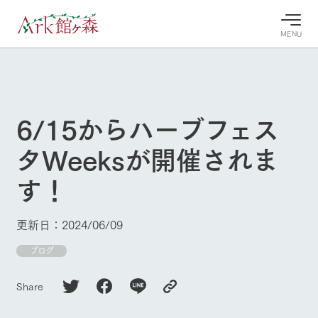
MENU
30°c
/
22°c
30°c
/
22°c
8/9
8/9
2026
2026
(日)
(日)
6/15からハーブフェス
牧場へ行
よく見られている情報
タWeeksが開催されま
く
ホーム
今日の牧
イベン
牧場の楽
す！
場・営業
ト/フェ
しみ方
Ark館ヶ森について
案内
ア
牧場スタッフが
本日の営業時間
Ark館ヶ森で開
季節ごとの楽し
更新日：2024/06/09
牧場に行く
や牧場の天気、
催しているイベ
み方やシーン別
ガーデンの開花
ント・フェアの
の楽しみ方をナ
ブログ
状況などを毎日
情報やスケジュ
ビゲート
更新
ール
私たちの取り組み
Share
生産品を見る