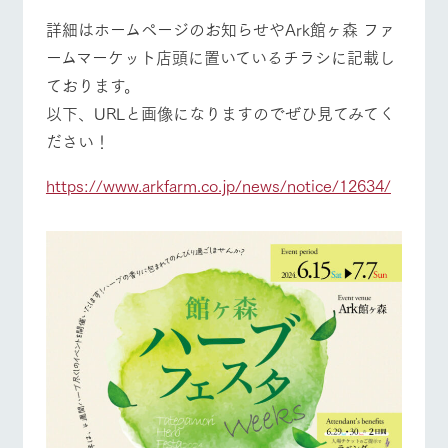
お問い合
牧場内を巡る周
わせ・資
詳細はホームページのお知らせやArk館ヶ森 ファ
遊バスのご案内
料請求
ームマーケット店頭に置いているチラシに記載し
個人情報取扱いについて
ております。
以下、URLと画像になりますのでぜひ見てみてく
営業時間・料金
交通アクセス
ださい！
よくあるご質問
団体のお客様へ
https://www.arkfarm.co.jp/news/notice/12634/
ペットをお連れの
お問い合わせ
お客様へ