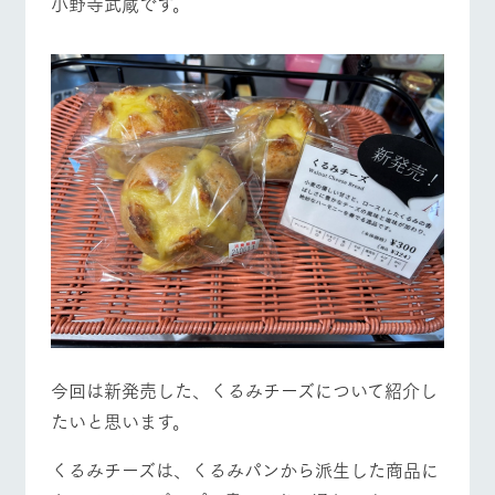
小野寺武蔵です。
施設・体験情報
牧場トップ
今日の牧場
牧場の楽しみ方
ArkFarm Wedding
フラワー
動物とふ
アクティ
ガーデン
れあう
ビティ／
体験
イベント/フェア
レストラン/BBQ
フラワーガーデン
花のある美しい
触れて、感じ
ツリーハウスや
自然環境の中、
て、学ぶ。館ヶ
お知らせ
各種体験教室な
季節の移り変わ
森の雄大な自然
ど、楽しみなが
りを存分に味わ
なかで動物とふ
ブログ
ら学べる様々な
う
れあう
アクティビティ
お問い合わせ・資料請求
動物とふれあう
アクティビティ/体験
ショップ/お買い物
営業時
生産品カタログ・資料DL
間・料金
レストラ
ショップ
牧場マッ
ン
／お買い
プ
交通アク
English (Google Translate)
物
セス
牧場の生産品を
牧場マップのダ
丹精込めて育て
知り尽くした料
ウンロード
よくいた
牧場マップを見る
周遊バス
だく質問
た生産品をはじ
理人が腕を振
ネットショップ
め、牧場産の逸
い、ビュッフェ
今回は新発売した、くるみチーズについて紹介し
団体のお
品を取り揃えた
スタイルで提供
客様へ
たいと思います。
店舗
ペットを
お連れの
くるみチーズは、くるみパンから派生した商品に
周遊バス
お客様へ
営業時間・料金
交通アクセス