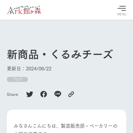
MENU
30°c
/
22°c
30°c
/
22°c
8/10
8/10
2026
2026
(月)
(月)
新商品・くるみチーズ
牧場へ行
よく見られている情報
く
ホーム
更新日：2024/06/22
今日の牧
イベン
牧場の楽
場・営業
ト/フェ
しみ方
Ark館ヶ森について
ブログ
案内
ア
牧場スタッフが
本日の営業時間
Ark館ヶ森で開
季節ごとの楽し
Share
牧場に行く
や牧場の天気、
催しているイベ
み方やシーン別
ガーデンの開花
ント・フェアの
の楽しみ方をナ
状況などを毎日
情報やスケジュ
ビゲート
更新
ール
私たちの取り組み
みなさんこんにちは、製造販売部・ベーカリーの
生産品を見る