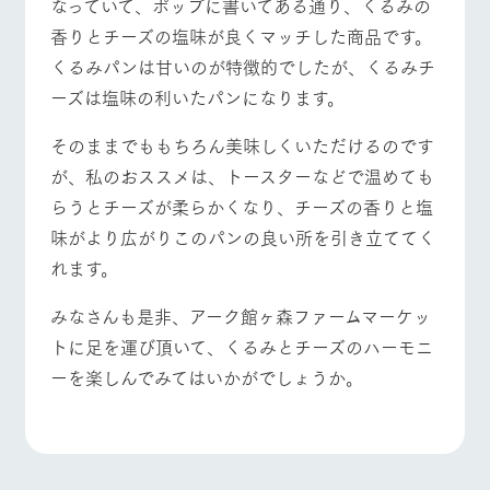
なっていて、ポップに書いてある通り、くるみの
お問い合
牧場内を巡る周
わせ・資
香りとチーズの塩味が良くマッチした商品です。
遊バスのご案内
料請求
よくあるご質問
団体のお客様へ
くるみパンは甘いのが特徴的でしたが、くるみチ
個人情報取扱いについて
ペットをお連れの
ーズは塩味の利いたパンになります。
お問い合わせ
お客様へ
そのままでももちろん美味しくいただけるのです
が、私のおススメは、トースターなどで温めても
らうとチーズが柔らかくなり、チーズの香りと塩
味がより広がりこのパンの良い所を引き立ててく
れます。
みなさんも是非、アーク館ヶ森ファームマーケッ
トに足を運び頂いて、くるみとチーズのハーモニ
ーを楽しんでみてはいかがでしょうか。