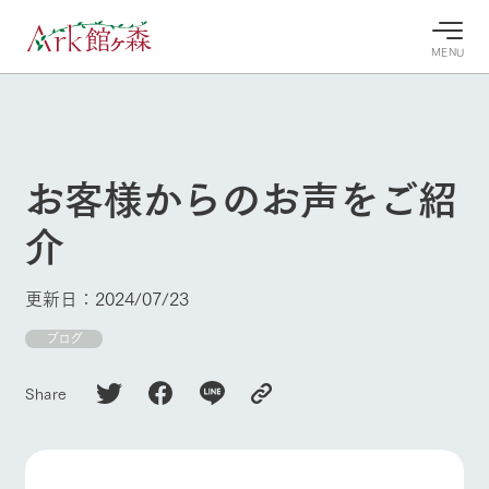
MENU
30°c
/
22°c
30°c
/
22°c
8/9
8/9
2026
2026
(日)
(日)
お客様からのお声をご紹
牧場へ行
よく見られている情報
介
く
ホーム
今日の牧
イベン
牧場の楽
場・営業
ト/フェ
しみ方
Ark館ヶ森について
更新日：2024/07/23
案内
ア
牧場スタッフが
本日の営業時間
Ark館ヶ森で開
ブログ
季節ごとの楽し
牧場に行く
や牧場の天気、
催しているイベ
み方やシーン別
ガーデンの開花
ント・フェアの
の楽しみ方をナ
Share
状況などを毎日
情報やスケジュ
ビゲート
更新
ール
私たちの取り組み
生産品を見る