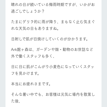
施設・体験情報
晴れの日が続いている梅雨時期ですが、いかがお
過ごしでしょうか？
ArkFarm Wedding
フラワー
動物とふ
アクティ
ガーデン
れあう
ビティ／
牧場トップ
今日の牧場
牧場の楽しみ方
たまにゲリラ的に雨が降り、まもなく止む気まぐ
体験
花のある美しい
触れて、感じ
れな天気の日もありますね。
ツリーハウスや
自然環境の中、
て、学ぶ。館ヶ
お知らせ
各種体験教室な
季節の移り変わ
森の雄大な自然
日射しで肌が日焼けしていくのが分かります。
ど、楽しみなが
りを存分に味わ
なかで動物とふ
ブログ
ら学べる様々な
う
れあう
イベント/フェア
レストラン/BBQ
フラワーガーデン
アクティビティ
お問い合わせ・資料請求
Ark館ヶ森は、ガーデンや畑・動物のお世話など
営業時
外で働くスタッフも多く、
生産品カタログ・資料DL
間・料金
レストラ
ショップ
牧場マッ
ン
／お買い
プ
交通アク
English (Google Translate)
物
日に日に肌がこんがり小麦色になっていくスタッ
セス
動物とふれあう
アクティビティ/体験
ショップ/お買い物
牧場の生産品を
牧場マップのダ
フを見かけます。
丹精込めて育て
知り尽くした料
ウンロード
よくいた
だく質問
た生産品をはじ
理人が腕を振
ネットショップ
め、牧場産の逸
い、ビュッフェ
本当にお疲れさまです。
団体のお
品を取り揃えた
スタイルで提供
客様へ
店舗
そんな暑い中でも、お客様は元気に場内を散策し
牧場マップを見る
周遊バス
ペットを
お連れの
た後、
周遊バス
お客様へ