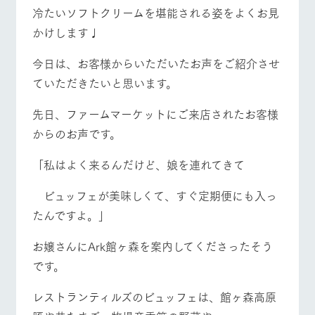
お問い合
冷たいソフトクリームを堪能される姿をよくお見
牧場内を巡る周
わせ・資
遊バスのご案内
料請求
かけします♩
個人情報取扱いについて
営業時間・料金
交通アクセス
今日は、お客様からいただいたお声をご紹介させ
ていただきたいと思います。
よくあるご質問
団体のお客様へ
先日、ファームマーケットにご来店されたお客様
ペットをお連れの
お問い合わせ
お客様へ
からのお声です。
「私はよく来るんだけど、娘を連れてきて
ビュッフェが美味しくて、すぐ定期便にも入っ
たんですよ。」
お嬢さんにArk館ヶ森を案内してくださったそう
です。
レストランティルズのビュッフェは、館ヶ森高原