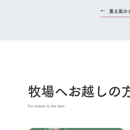
薫る風の
Ark館ヶ
わたしたち
1Pでわかる
農業の未来
企業情報
事業一覧
50周年ヒス
牧場へお越しの
For visitors to the farm