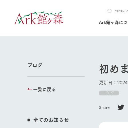
2026/
2026
Ark館ヶ森に
8/4
30°c
/
22°c
2026
(火)
Ark館ヶ森について
私たちの取り組み
生産品を見る
牧場へ行く
よく見られて
初め
ブログ
今日の牧場
本日の営業時間や
更新日：2024/
花状況などを毎日
一覧に戻る
1Pでわかる A
育てる
館ヶ森高原豚
ブログ
牧場トップ
私たちの創業ス
環境を整え、
岩手県館ヶ森地
施設・体験情
Share
事業領域・取り
豊かな命を育む
の中、徹底した
トピックを取り上
しい衛生管理の
わかりやすくご
て育てています。
全てのお知らせ
フラワーガ