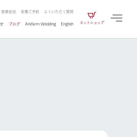
・営業状況
各種ご予約
よくいただく質問
ネットショップ
せ
ブログ
Arkfarm Wedding
English
牧場の楽しみ方
ェアの
牧場スタッフが季節ごとの楽しみ方やシーン
別の楽しみ方をナビゲート
に向けて
想い
企業情報
循環する
牧場の楽しみ方
をはじめ、私たちが
届け、
の食品はすべて、「家
1972年から時代の変革とともに
この地で挑んできた
農業のために推進し
を描く
て食べさせられるも
歩んできたArk館ヶ森のヒストリ
循環型農業のかたち
の取り組みをご紹介
る」という一貫した
ーや会社概要など、株式会社ア
で作られています。
ークにまつわる情報をご紹介し
アクティビティ／体験
ます。