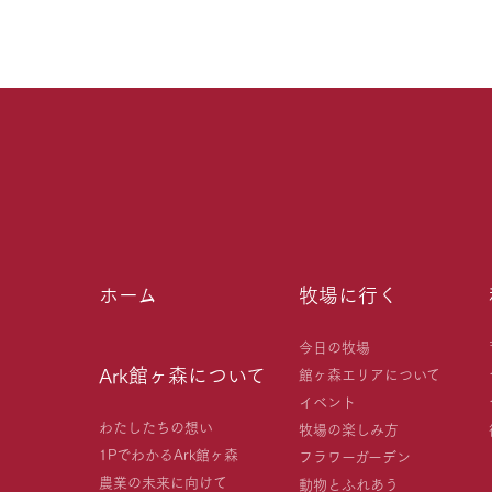
ホーム
牧場に行く
今日の牧場
Ark館ヶ森について
館ヶ森エリアについて
イベント
わたしたちの想い
牧場の楽しみ方
1PでわかるArk館ヶ森
フラワーガーデン
農業の未来に向けて
動物とふれあう