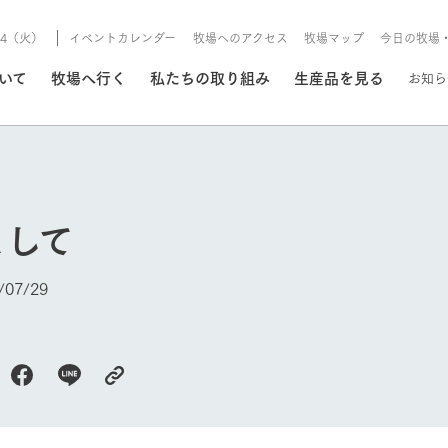
8/4（火）
イベントカレンダー
牧場へのアクセス
牧場マップ
今日の牧場
/8/4（火）
ついて
牧場へ行く
私たちの取り組み
生産品を見る
お知ら
いる情報
まして
・営業案内
イベント/フェア
牧場の天気、ガーデンの開
07/29
Ark館ヶ森で開催しているイベント・フ
更新
情報やスケジュール
rk館ヶ森
わたしたちの想い
つくる
生産品一覧
農業の未来
つなげる
生産品への
今日の牧場
トーリーから、
域の豊かな自然
生きることは食べること。「食
おいしさと安心を、
健やかで笑顔溢れる毎日のため
循環型農業
食を人々に
Ark館ヶ森
報
組みまで、関連
こだわりと、厳
はいのち」の理念に込められた
まっすぐにつくる
に、安全・安心で高品質なもの
持続可能な
未来への輪
族に安心し
げながら1Pで
元、愛情を込め
想いや、農業を未来につなぐた
だけをつくっています。
ている3つ
のだけを作
紹介します。
めの使命をお伝えします。
します。
信念のもと
ーデン
動物とふれあう