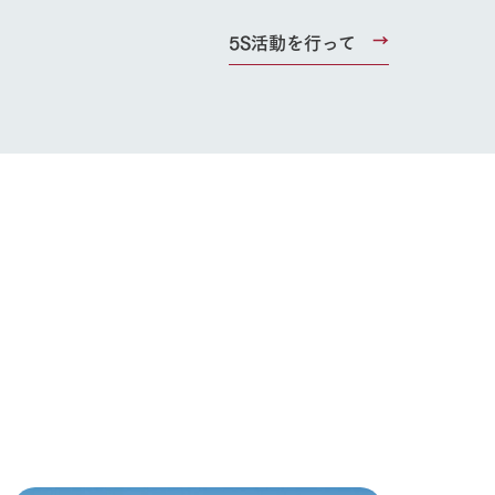
お問い合わせ・資料請求
5S活動を行って
生産品カタログ・資料DL
English (Google Translate)
る
い
ネットショップ
ding
Wedding