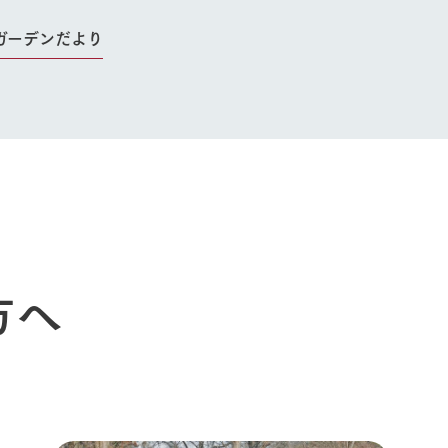
ガーデンだより
今日の牧場
育てる
森について
館ヶ森エリアについて
つくる
イベント
つなげる
の想い
牧場の楽しみ方
循環する
Ark館ヶ森
フラワーガーデン
に向けて
動物とふれあう
生産品を見
アクティビティ・体験
レストラン
トリー映像
生産品一覧
ショップ／お買い物
館ヶ森高原豚
牧場マップ
方へ
生産品への想
周遊バスのご案内
Arkfarm Wed
営業時間・料金
アクセス
Arkfarm 
ペットをお連れのお客様へ
よくいただく質問