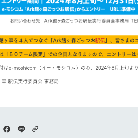
今日の牧場
育てる
森について
館ヶ森エリアについて
つくる
イベント
つなげる
の想い
ヶ森を４人でつなぐ「Ark館ヶ森ごっつお
駅伝
」、皆さまの
牧場の楽しみ方
循環する
Ark館ヶ森
フラワーガーデン
は「５０チーム限定」での企画となりますので、エントリーは
に向けて
動物とふれあう
生産品を見
アクティビティ・体験
付はe-moshicom（イー・モシコム）のみ、2024年8月上旬
レストラン
トリー映像
生産品一覧
館ヶ森 駅伝実行委員会 事務局
ショップ／お買い物
館ヶ森高原豚
牧場マップ
生産品への想
周遊バスのご案内
Arkfarm Wed
営業時間・料金
アクセス
Arkfarm 
ペットをお連れのお客様へ
よくいただく質問