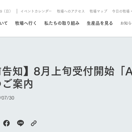
8/9（日）
イベントカレンダー
牧場へのアクセス
牧場マップ
今日の牧場
/8/9（日）
ついて
牧場へ行く
私たちの取り組み
生産品を見る
お知ら
いる情報
告知】8月上旬受付開始「A
・営業案内
イベント/フェア
のご案内
牧場の天気、ガーデンの開
Ark館ヶ森で開催しているイベント・フ
更新
情報やスケジュール
rk館ヶ森
わたしたちの想い
つくる
生産品一覧
農業の未来
つなげる
生産品への
07/30
トーリーから、
域の豊かな自然
生きることは食べること。「食
おいしさと安心を、
健やかで笑顔溢れる毎日のため
循環型農業
食を人々に
Ark館ヶ森
報
組みまで、関連
こだわりと、厳
はいのち」の理念に込められた
まっすぐにつくる
に、安全・安心で高品質なもの
持続可能な
未来への輪
族に安心し
げながら1Pで
元、愛情を込め
想いや、農業を未来につなぐた
だけをつくっています。
ている3つ
のだけを作
今日の牧場
紹介します。
めの使命をお伝えします。
します。
信念のもと
ーデン
動物とふれあう