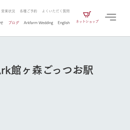
・営業状況
各種ご予約
よくいただく質問
ネットショップ
せ
ブログ
Arkfarm Wedding
English
rk館ヶ森ごっつお駅
牧場の楽しみ方
ェアの
牧場スタッフが季節ごとの楽しみ方やシーン
別の楽しみ方をナビゲート
に向けて
想い
企業情報
循環する
をはじめ、私たちが
届け、
の食品はすべて、「家
1972年から時代の変革とともに
この地で挑んできた
農業のために推進し
を描く
て食べさせられるも
歩んできたArk館ヶ森のヒストリ
循環型農業のかたち
の取り組みをご紹介
る」という一貫した
ーや会社概要など、株式会社ア
牧場の楽しみ方
で作られています。
ークにまつわる情報をご紹介し
アクティビティ／体験
ます。