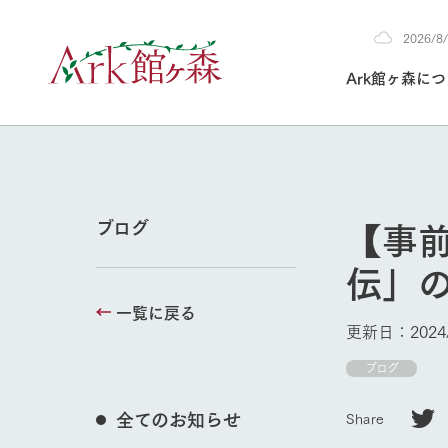
2026/
2026
Ark館ヶ森に
8/9
30°c
/
22°c
2026
(日)
Ark館ヶ森について
私たちの取り組み
生産品を見る
牧場へ行く
よく見られて
【事前
ブログ
今日の牧場
伝」
本日の営業時間や
花状況などを毎日
一覧に戻る
1Pでわかる A
育てる
館ヶ森高原豚
更新日：2024/
私たちの創業ス
環境を整え、
岩手県館ヶ森地
ブログ
施設・体験情
事業領域・取り
豊かな命を育む
の中、徹底した
トピックを取り上
しい衛生管理の
牧場トップ
わかりやすくご
て育てています。
全てのお知らせ
Share
フラワーガ