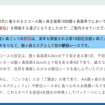
然環境の中、季節の移り変
触れて、感じて、学ぶ。館ヶ森の雄大な
う
なかで動物とふれあう
レストラン/BBQ
ショップ／お買い物
月に催されるエコール館ヶ森主催第16回館ヶ森風祭りにおいて、2
駅伝
」を開催する運びとなりましたので、ご案内させていただ
り尽くした料理人が腕を振
丹精込めて育てた生産品をはじめ、牧場
タイルで提供
逸品を取り揃えた店舗
館ヶ森ごっつお
駅伝
は、来年も開催される第10回記念館ヶ森ご
アクティビティ/体験
リー映像
キをつなぐ、館ヶ森エリアとして初の
駅伝
レースです。
創業50周年を
でのあゆみをま
バスのご案内
ースの設定は、館ヶ森高原4.2kmの下り坂を走る第1区、平坦な
作いたしまし
ンカーは館ヶ森高原4.2kmの上り坂を走る第4区であり、雄
トが開きます）
周遊バス
の中で、自然を満喫しながらの駅伝レースを楽しんでいただけ
に、「ごっつお」とは「ご馳走」の意であり、Ark館ヶ森の
ィルズビュッフェ）や駅伝レース中に食べられるお振舞いなど
て、これらすべてを参加4名様分の特典としてパッケージにし
よくあるご質問
団体のお客様へ
ペ