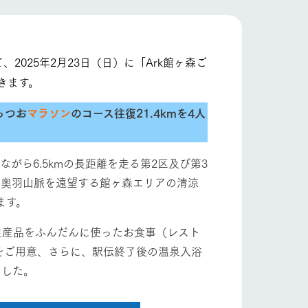
自然
ツリーハウスや各種体験教室など、楽しみな
がら学べる様々なアクティビティ
フラワーガーデン
牧場マップ
025年2月23日（日）に「Ark館ヶ森ご
きます。
産の
牧場マップのダウンロード
っつお
マラソン
のコース往復21.4kmを4人
ショップ/お買い物
がら6.5kmの長距離を走る第2区及び第3
大な奥羽山脈を遠望する館ヶ森エリアの清涼
ます。
生産品をふんだんに使ったお食事（レスト
をご用意、さらに、駅伝終了後の温泉入浴
ました。
ットをお連れの
お客様へ
お問い合わせ