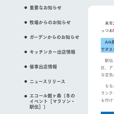
花のある美しい自
重要なお知らせ
わりを存分に味わ
営業時間・料金
イベント/フェア
牧場からのお知らせ
交通アクセス
レストラン
来年2
っつお
よくいただく質問
牧場の生産品を知
ガーデンからのお知らせ
い、ビュッフェス
団体のお客様へ
Ark
動物とふれあう
50周年ヒスト
でタス
周遊バス
ペットをお連れのお客様へ
キッチンカー出店情報
アークグループの
記念し、これま
お問い合わせ・資料請求
牧場内を巡る周遊
駅伝コ
とめた映像を制
催事出店情報
区、ア
た。（動画サイ
牧場マップを見る
な空気
ニュースリリース
ちなみ
ランテ
エコール館ヶ森（冬の
も付け
営業時間・料金
交通アクセス
イベント［マラソン・
駅伝］）