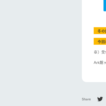
Ark館ヶ
わたしたち
冬の館
1Pでわかる
今回
農業の未来
企業情報
※）受
事業一覧
50周年ヒス
Ark
Share