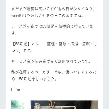
施設・体験情報
まだまだ湿度は高いですが雨の日が少なくなり、
ArkFarm Wedding
フラワー
動物とふ
アクティ
梅雨明けを感じさせる今日この頃ですね。
ガーデン
れあう
ビティ／
牧場トップ
今日の牧場
牧場の楽しみ方
体験
アーク館ヶ森では5S活動を積極的に行っていま
花のある美しい
触れて、感じ
ツリーハウスや
自然環境の中、
て、学ぶ。館ヶ
お知らせ
す。
各種体験教室な
季節の移り変わ
森の雄大な自然
ど、楽しみなが
りを存分に味わ
なかで動物とふ
ブログ
【5S活動】とは、「整理・整頓・清掃・清潔・し
イベント/フェア
レストラン/BBQ
フラワーガーデン
ら学べる様々な
う
れあう
アクティビティ
お問い合わせ・資料請求
つけ」です。
営業時
生産品カタログ・資料DL
間・料金
レストラ
ショップ
牧場マッ
サービス業や製造業で良く活用されています。
ン
／お買い
プ
交通アク
English (Google Translate)
物
動物とふれあう
アクティビティ/体験
ショップ/お買い物
セス
私が在籍するベーカリーでも、使いやすくするた
牧場の生産品を
牧場マップのダ
丹精込めて育て
知り尽くした料
ウンロード
よくいた
めに5S活動を行いました。
だく質問
た生産品をはじ
理人が腕を振
ネットショップ
め、牧場産の逸
い、ビュッフェ
団体のお
品を取り揃えた
before
スタイルで提供
客様へ
店舗
牧場マップを見る
周遊バス
ペットを
お連れの
周遊バス
お客様へ