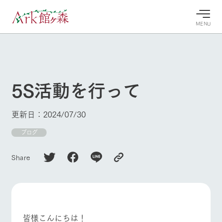
MENU
30°c
/
22°c
30°c
/
22°c
8/8
8/8
2026
2026
(土)
(土)
5S活動を行って
牧場へ行
よく見られている情報
く
ホーム
更新日：2024/07/30
今日の牧
イベン
牧場の楽
場・営業
ト/フェ
しみ方
Ark館ヶ森について
ブログ
案内
ア
牧場スタッフが
本日の営業時間
Ark館ヶ森で開
季節ごとの楽し
Share
牧場に行く
や牧場の天気、
催しているイベ
み方やシーン別
ガーデンの開花
ント・フェアの
の楽しみ方をナ
状況などを毎日
情報やスケジュ
ビゲート
更新
ール
私たちの取り組み
皆様こんにちは！
生産品を見る