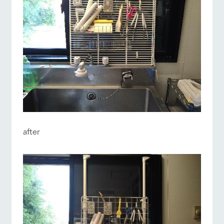
お問い合
牧場内を巡る周
わせ・資
遊バスのご案内
料請求
営業時間・料金
交通アクセス
個人情報取扱いについて
よくあるご質問
団体のお客様へ
ペットをお連れの
お問い合わせ
お客様へ
after