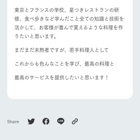
お問い合
牧場内を巡る周
わせ・資
東京とフランスの学校、星つきレストランの研
よくあるご質問
団体のお客様へ
遊バスのご案内
料請求
修、食べ歩きなど学んだこと全ての知識と技術を
個人情報取扱いについて
ペットをお連れの
お問い合わせ
活かして、お客様が喜んで貰えるような料理を作
お客様へ
りたいと思います。
まだまだ未熟者ですが、若手料理人として
これからも色んなことを学び、最高の料理と
最高のサービスを提供したいと思います！
Share