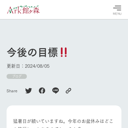
MENU
30°c
/
22°c
30°c
/
22°c
8/9
8/9
2026
2026
(日)
(日)
今後の目標
牧場へ行
よく見られている情報
く
ホーム
更新日：2024/08/05
今日の牧
イベン
牧場の楽
場・営業
ト/フェ
しみ方
Ark館ヶ森について
ブログ
案内
ア
牧場スタッフが
本日の営業時間
Ark館ヶ森で開
季節ごとの楽し
Share
牧場に行く
や牧場の天気、
催しているイベ
み方やシーン別
ガーデンの開花
ント・フェアの
の楽しみ方をナ
状況などを毎日
情報やスケジュ
ビゲート
更新
ール
私たちの取り組み
猛暑日が続いていますね。今年のお盆休みはどこ
生産品を見る
牧場トップ
今日の牧場
牧場の楽しみ方