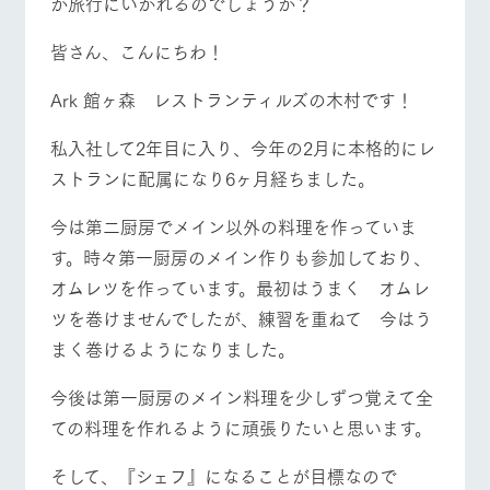
か旅行にいかれるのでしょうか？
施設・体験情報
皆さん、こんにちわ！
ArkFarm Wedding
フラワー
動物とふ
アクティ
ガーデン
れあう
ビティ／
体験
Ark 館ヶ森 レストランティルズの木村です！
イベント/フェア
レストラン/BBQ
フラワーガーデン
花のある美しい
触れて、感じ
ツリーハウスや
自然環境の中、
て、学ぶ。館ヶ
お知らせ
私入社して2年目に入り、今年の2月に本格的にレ
各種体験教室な
季節の移り変わ
森の雄大な自然
ど、楽しみなが
ストランに配属になり6ヶ月経ちました。
りを存分に味わ
なかで動物とふ
ブログ
ら学べる様々な
う
れあう
アクティビティ
お問い合わせ・資料請求
動物とふれあう
アクティビティ/体験
ショップ/お買い物
今は第二厨房でメイン以外の料理を作っていま
営業時
す。時々第一厨房のメイン作りも参加しており、
生産品カタログ・資料DL
間・料金
レストラ
ショップ
牧場マッ
ン
／お買い
プ
オムレツを作っています。最初はうまく オムレ
交通アク
English (Google Translate)
物
セス
ツを巻けませんでしたが、練習を重ねて 今はう
牧場の生産品を
牧場マップのダ
牧場マップを見る
周遊バス
丹精込めて育て
知り尽くした料
ウンロード
よくいた
まく巻けるようになりました。
だく質問
た生産品をはじ
理人が腕を振
ネットショップ
め、牧場産の逸
い、ビュッフェ
団体のお
今後は第一厨房のメイン料理を少しずつ覚えて全
品を取り揃えた
スタイルで提供
客様へ
店舗
ての料理を作れるように頑張りたいと思います。
ペットを
お連れの
周遊バス
お客様へ
そして、『シェフ』になることが目標なので
営業時間・料金
交通アクセス