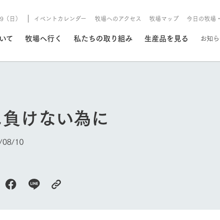
8/9（日）
イベントカレンダー
牧場へのアクセス
牧場マップ
今日の牧場
/8/9（日）
ついて
牧場へ行く
私たちの取り組み
生産品を見る
お知ら
いる情報
に負けない為に
・営業案内
イベント/フェア
牧場の天気、ガーデンの開
08/10
Ark館ヶ森で開催しているイベント・フ
更新
情報やスケジュール
rk館ヶ森
わたしたちの想い
つくる
生産品一覧
農業の未来
つなげる
生産品への
トーリーから、
域の豊かな自然
生きることは食べること。「食
おいしさと安心を、
健やかで笑顔溢れる毎日のため
循環型農業
食を人々に
Ark館ヶ森
報
組みまで、関連
こだわりと、厳
はいのち」の理念に込められた
まっすぐにつくる
に、安全・安心で高品質なもの
持続可能な
未来への輪
族に安心し
げながら1Pで
元、愛情を込め
想いや、農業を未来につなぐた
だけをつくっています。
ている3つ
のだけを作
今日の牧場
紹介します。
めの使命をお伝えします。
します。
信念のもと
ーデン
動物とふれあう