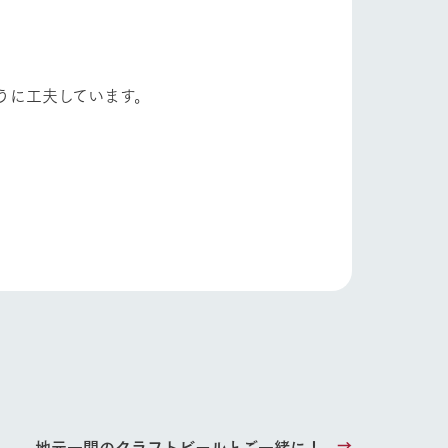
お問い合わせ・資料請求
生産品カタログ・資料DL
English (Google Translate)
うに工夫しています。
る
い
ネットショップ
ding
Wedding
地元一関のクラフトビールとご一緒に！