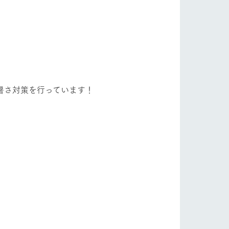
自然
ツリーハウスや各種体験教室など、楽しみな
がら学べる様々なアクティビティ
フラワーガーデン
牧場マップ
。
産の
牧場マップのダウンロード
ショップ/お買い物
暑さ対策を行っています！
ットをお連れの
お客様へ
お問い合わせ