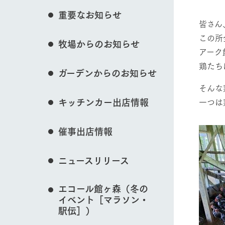
花のある美しい自
重要なお知らせ
わりを存分に味わ
皆さん
営業時間・料金
イベント/フェア
この所
牧場からのお知らせ
交通アクセス
レストラン
アーク
よくいただく質問
牧場の生産品を知
鶏たち
ガーデンからのお知らせ
い、ビュッフェス
団体のお客様へ
動物とふれあう
50周年ヒスト
そんな
周遊バス
ペットをお連れのお客様へ
キッチンカー出店情報
一つは
アークグループの
記念し、これま
お問い合わせ・資料請求
牧場内を巡る周遊
とめた映像を制
催事出店情報
牧場マップを見る
た。（動画サイ
ニュースリリース
エコール館ヶ森（冬の
営業時間・料金
交通アクセス
イベント［マラソン・
駅伝］）