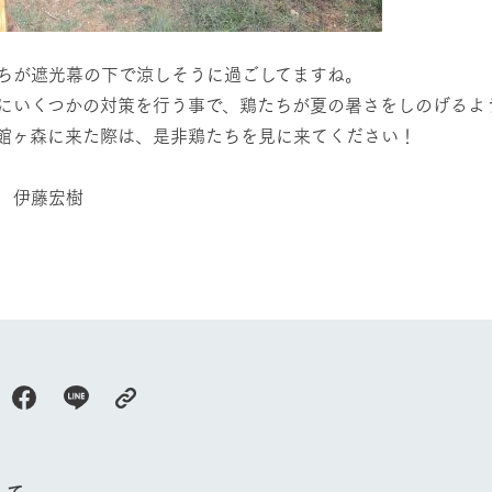
今日の牧場
育てる
森について
館ヶ森エリアについて
つくる
ちが遮光幕の下で涼しそうに過ごしてますね。
イベント
つなげる
の想い
にいくつかの対策を行う事で、鶏たちが夏の暑さをしのげるよ
牧場の楽しみ方
循環する
Ark館ヶ森
館ヶ森に来た際は、是非鶏たちを見に来てください！
フラワーガーデン
に向けて
動物とふれあう
生産品を見
アクティビティ・体験
 伊藤宏樹
レストラン
トリー映像
生産品一覧
ショップ／お買い物
館ヶ森高原豚
牧場マップ
生産品への想
周遊バスのご案内
Arkfarm Wed
営業時間・料金
アクセス
Arkfarm 
ペットをお連れのお客様へ
よくいただく質問
して