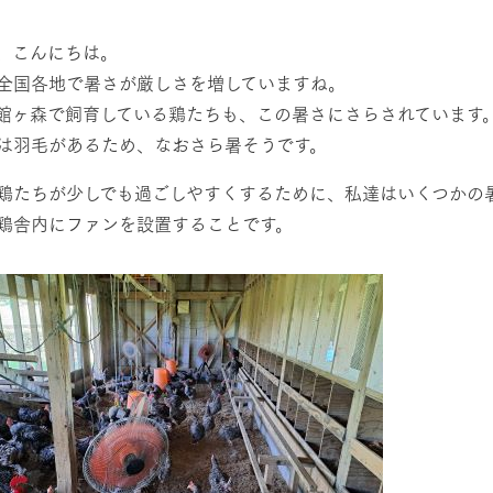
然環境の中、季節の移り変
触れて、感じて、学ぶ。館ヶ森の雄大な
う
なかで動物とふれあう
、こんにちは。
レストラン/BBQ
全国各地で暑さが厳しさを増していますね。
ショップ／お買い物
館ヶ森で飼育している鶏たちも、この暑さにさらされています
り尽くした料理人が腕を振
丹精込めて育てた生産品をはじめ、牧場
は羽毛があるため、なおさら暑そうです。
タイルで提供
逸品を取り揃えた店舗
アクティビティ/体験
リー映像
鶏たちが少しでも過ごしやすくするために、私達はいくつかの
鶏舎内にファンを設置することです。
創業50周年を
でのあゆみをま
バスのご案内
作いたしまし
周遊バス
トが開きます）
よくあるご質問
団体のお客様へ
ペ