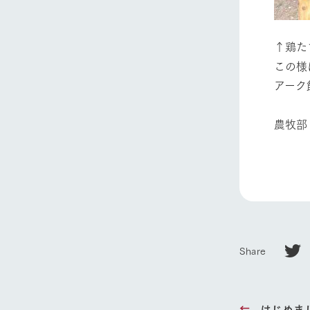
Ark館ヶ
↑鶏た
わたしたち
この様
1Pでわかる
アーク
農業の未来
企業情報
農牧部
事業一覧
50周年ヒス
Share
はじめま