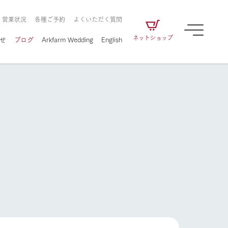
・営業状況
各種ご予約
よくいただく質問
ネットショップ
せ
ブログ
Arkfarm Wedding
English
牧場の楽しみ方
ェアの
牧場スタッフが季節ごとの楽しみ方やシーン
別の楽しみ方をナビゲート
に向けて
想い
企業情報
循環する
をはじめ、私たちが
届け、
の食品はすべて、「家
1972年から時代の変革とともに
この地で挑んできた
農業のために推進し
を描く
て食べさせられるも
歩んできたArk館ヶ森のヒストリ
循環型農業のかたち
の取り組みをご紹介
る」という一貫した
ーや会社概要など、株式会社ア
牧場の楽しみ方
で作られています。
ークにまつわる情報をご紹介し
アクティビティ／体験
ます。