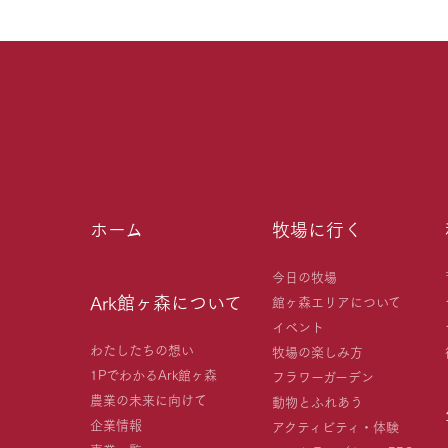
ホーム
牧場に行く
今日の牧場
Ark館ヶ森について
館ヶ森エリアについて
イベント
わたしたちの想い
牧場の楽しみ方
1PでわかるArk館ヶ森
フラワーガーデン
農業の未来に向けて
動物とふれあう
企業情報
アクティビティ・体験