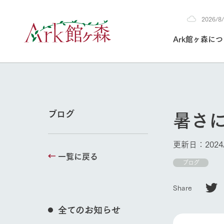
2026/
2026
Ark館ヶ森に
8/9
30°c
/
22°c
2026
(日)
Ark館ヶ森について
私たちの取り組み
生産品を見る
牧場へ行く
よく見られて
暑さ
ブログ
今日の牧場
本日の営業時間や
更新日：2024/
花状況などを毎日
一覧に戻る
1Pでわかる A
育てる
館ヶ森高原豚
ブログ
私たちの創業ス
環境を整え、
岩手県館ヶ森地
施設・体験情
Share
事業領域・取り
豊かな命を育む
の中、徹底した
トピックを取り上
しい衛生管理の
牧場トップ
わかりやすくご
て育てています。
全てのお知らせ
フラワーガ