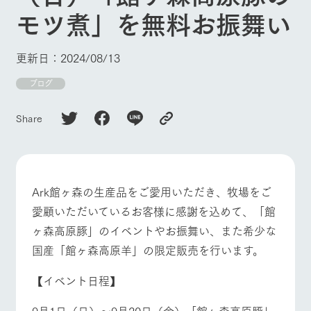
施設・体験情報
モツ煮」を無料お振舞い
牧場トップ
今日の牧場
牧場の楽しみ方
ArkFarm Wedding
フラワー
動物とふ
アクティ
ガーデン
れあう
ビティ／
更新日：2024/08/13
体験
花のある美しい
触れて、感じ
ブログ
ツリーハウスや
自然環境の中、
て、学ぶ。館ヶ
お知らせ
イベント/フェア
レストラン/BBQ
フラワーガーデン
各種体験教室な
季節の移り変わ
森の雄大な自然
ど、楽しみなが
りを存分に味わ
なかで動物とふ
ブログ
Share
ら学べる様々な
う
れあう
アクティビティ
お問い合わせ・資料請求
営業時
生産品カタログ・資料DL
間・料金
レストラ
ショップ
牧場マッ
動物とふれあう
アクティビティ/体験
ショップ/お買い物
ン
／お買い
プ
交通アク
English (Google Translate)
物
Ark館ヶ森の生産品をご愛用いただき、牧場をご
セス
牧場の生産品を
牧場マップのダ
愛顧いただいているお客様に感謝を込めて、「館
丹精込めて育て
知り尽くした料
ウンロード
よくいた
だく質問
た生産品をはじ
理人が腕を振
ヶ森高原豚」のイベントやお振舞い、また希少な
ネットショップ
め、牧場産の逸
い、ビュッフェ
牧場マップを見る
周遊バス
団体のお
国産「館ヶ森高原羊」の限定販売を行います。
品を取り揃えた
スタイルで提供
客様へ
店舗
ペットを
【イベント日程】
お連れの
周遊バス
お客様へ
9月1日（日）～9月20日（金）「館ヶ森高原豚」