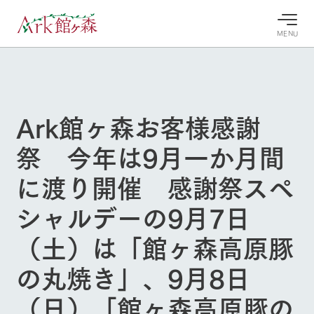
MENU
30°c
/
22°c
30°c
/
22°c
8/7
8/7
2026
2026
(金)
(金)
Ark館ヶ森お客様感謝
牧場へ行
よく見られている情報
祭 今年は9月一か月間
く
ホーム
今日の牧
イベン
牧場の楽
に渡り開催 感謝祭スペ
場・営業
ト/フェ
しみ方
Ark館ヶ森について
案内
ア
シャルデーの9月7日
牧場スタッフが
本日の営業時間
Ark館ヶ森で開
季節ごとの楽し
牧場に行く
や牧場の天気、
催しているイベ
み方やシーン別
（土）は「館ヶ森高原豚
ガーデンの開花
ント・フェアの
の楽しみ方をナ
状況などを毎日
情報やスケジュ
ビゲート
の丸焼き」、9月8日
更新
ール
私たちの取り組み
（日）「館ヶ森高原豚の
生産品を見る