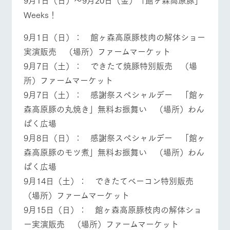
お問い合
牧場内を巡る周
Weeks！
わせ・資
営業時間・料金
交通アクセス
遊バスのご案内
料請求
9月1日（日）： 館ヶ森高原豚枝肉の解体ショー
個人情報取扱いについて
よくあるご質問
団体のお客様へ
実演販売 （場所）ファームマーケット
ペットをお連れの
お問い合わせ
9月7日（土）： できたて焼豚特別販売 （場
お客様へ
所）ファームマーケット
9月7日（土）： 感謝祭スペシャルデー 「館ヶ
森高原豚の丸焼き」無料お振舞い （場所）わん
ぱく広場
9月8日（日）： 感謝祭スペシャルデー 「館ヶ
森高原豚のモツ煮」無料お振舞い （場所）わん
ぱく広場
9月14日（土）： できたてベーコン特別販売
（場所）ファームマーケット
9月15日（日）： 館ヶ森高原豚枝肉の解体ショ
ー実演販売 （場所）ファームマーケット