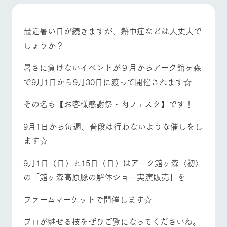
施設・体験情報
牧場トップ
今日の牧場
牧場の楽しみ方
ArkFarm Wedding
フラワー
動物とふ
アクティ
最近暑い日が続きますが、熱中症などは大丈夫で
ガーデン
れあう
ビティ／
しょうか？
体験
花のある美しい
触れて、感じ
ツリーハウスや
自然環境の中、
て、学ぶ。館ヶ
イベント/フェア
レストラン/BBQ
フラワーガーデン
暑さに負けないイベントが９月からアーク館ヶ森
お知らせ
各種体験教室な
季節の移り変わ
森の雄大な自然
で9月1日から9月30日に渡って開催されます☆
ど、楽しみなが
りを存分に味わ
なかで動物とふ
ブログ
ら学べる様々な
う
れあう
アクティビティ
お問い合わせ・資料請求
その名も【お客様感謝祭・肉フェスタ】です！
営業時
動物とふれあう
アクティビティ/体験
ショップ/お買い物
生産品カタログ・資料DL
間・料金
レストラ
ショップ
牧場マッ
9月1日から毎週、普段は行わないような催しをし
ン
／お買い
プ
交通アク
English (Google Translate)
物
ます☆
セス
牧場の生産品を
牧場マップのダ
丹精込めて育て
知り尽くした料
ウンロード
よくいた
9月1日（日）と15日（日）はアーク館ヶ森〈初〉
だく質問
た生産品をはじ
理人が腕を振
牧場マップを見る
周遊バス
ネットショップ
め、牧場産の逸
の「館ヶ森高原豚の解体ショー実演販売」を
い、ビュッフェ
団体のお
品を取り揃えた
スタイルで提供
客様へ
店舗
ファームマーケットで開催します☆
ペットを
お連れの
周遊バス
お客様へ
プロが魅せる技をぜひご覧になってくださいね。