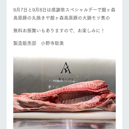
お問い合
営業時間・料金
交通アクセス
牧場内を巡る周
わせ・資
9月7日と9月8日は感謝祭スペシャルデーで館ヶ森
遊バスのご案内
料請求
高原豚の丸焼きや館ヶ森高原豚の大鍋モツ煮の
よくあるご質問
団体のお客様へ
個人情報取扱いについて
無料お振舞いもありますので、お楽しみに！
ペットをお連れの
お問い合わせ
お客様へ
製造販売部 小野寺聡美