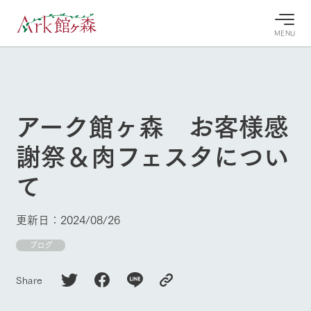
MENU
30°c
/
22°c
30°c
/
22°c
8/8
8/8
2026
2026
(土)
(土)
アーク館ヶ森 お客様感
牧場へ行
よく見られている情報
謝祭＆肉フェスタについ
く
ホーム
今日の牧
イベン
牧場の楽
て
場・営業
ト/フェ
しみ方
Ark館ヶ森について
案内
ア
牧場スタッフが
本日の営業時間
Ark館ヶ森で開
季節ごとの楽し
更新日：2024/08/26
牧場に行く
や牧場の天気、
催しているイベ
み方やシーン別
ガーデンの開花
ント・フェアの
の楽しみ方をナ
ブログ
状況などを毎日
情報やスケジュ
ビゲート
更新
ール
私たちの取り組み
Share
生産品を見る