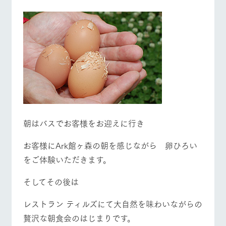
お問い合
牧場内を巡る周
わせ・資
遊バスのご案内
料請求
個人情報取扱いについて
営業時間・料金
交通アクセス
よくあるご質問
団体のお客様へ
ペットをお連れの
お問い合わせ
お客様へ
朝はバスでお客様をお迎えに行き
お客様にArk館ヶ森の朝を感じながら 卵ひろい
をご体験いただきます。
そしてその後は
レストラン ティルズにて大自然を味わいながらの
贅沢な朝食会のはじまりです。