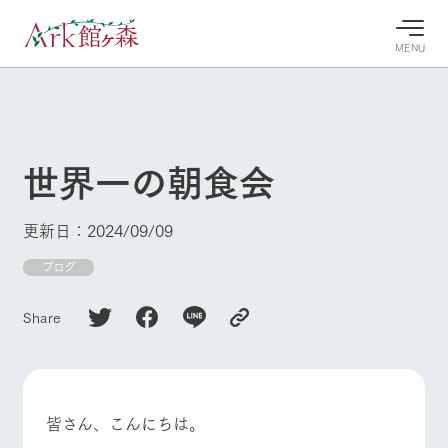
MENU
30°c
/
22°c
30°c
/
22°c
8/10
8/10
2026
2026
(月)
(月)
世界一の朝食会
牧場へ行
よく見られている情報
く
ホーム
更新日：2024/09/09
今日の牧
イベン
牧場の楽
場・営業
ト/フェ
しみ方
Ark館ヶ森について
ブログ
案内
ア
牧場スタッフが
本日の営業時間
Ark館ヶ森で開
季節ごとの楽し
Share
牧場に行く
や牧場の天気、
催しているイベ
み方やシーン別
ガーデンの開花
ント・フェアの
の楽しみ方をナ
状況などを毎日
情報やスケジュ
ビゲート
更新
ール
私たちの取り組み
皆さん、こんにちは。
生産品を見る