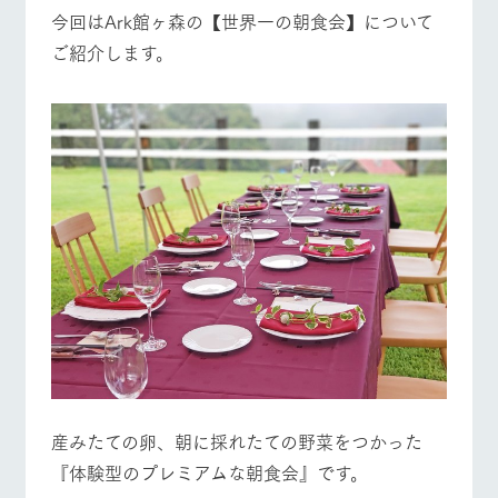
施設・体験情報
今回はArk館ヶ森の【世界一の朝食会】について
ご紹介します。
ArkFarm Wedding
フラワー
動物とふ
アクティ
ガーデン
れあう
ビティ／
牧場トップ
今日の牧場
牧場の楽しみ方
体験
花のある美しい
触れて、感じ
ツリーハウスや
自然環境の中、
て、学ぶ。館ヶ
お知らせ
各種体験教室な
季節の移り変わ
森の雄大な自然
ど、楽しみなが
りを存分に味わ
なかで動物とふ
ブログ
ら学べる様々な
う
れあう
イベント/フェア
レストラン/BBQ
フラワーガーデン
アクティビティ
お問い合わせ・資料請求
営業時
生産品カタログ・資料DL
間・料金
レストラ
ショップ
牧場マッ
ン
／お買い
プ
交通アク
English (Google Translate)
物
セス
動物とふれあう
アクティビティ/体験
ショップ/お買い物
牧場の生産品を
牧場マップのダ
丹精込めて育て
知り尽くした料
ウンロード
よくいた
だく質問
た生産品をはじ
理人が腕を振
ネットショップ
め、牧場産の逸
い、ビュッフェ
団体のお
品を取り揃えた
スタイルで提供
客様へ
店舗
産みたての卵、朝に採れたての野菜をつかった
牧場マップを見る
周遊バス
ペットを
お連れの
『体験型のプレミアムな朝食会』です。
周遊バス
お客様へ