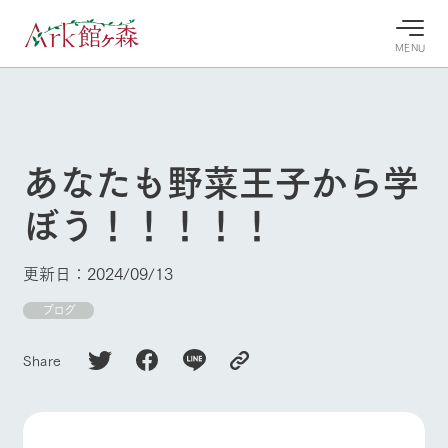
MENU
30°c
/
22°c
30°c
/
22°c
8/6
8/6
2026
2026
(木)
(木)
あなたも野菜王子から学
牧場へ行
よく見られている情報
ぼう！！！！！
く
ホーム
今日の牧
イベン
牧場の楽
場・営業
ト/フェ
しみ方
Ark館ヶ森について
更新日：2024/09/13
案内
ア
牧場スタッフが
本日の営業時間
Ark館ヶ森で開
ブログ
季節ごとの楽し
牧場に行く
や牧場の天気、
催しているイベ
み方やシーン別
ガーデンの開花
ント・フェアの
の楽しみ方をナ
Share
状況などを毎日
情報やスケジュ
ビゲート
更新
ール
私たちの取り組み
生産品を見る