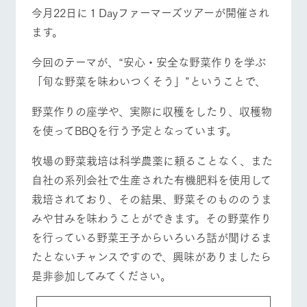
施設・体験情報
今月22日に１Dayファーマーズツアーが開催され
牧場トップ
今日の牧場
牧場の楽しみ方
ます。
ArkFarm Wedding
フラワー
動物とふ
アクティ
ガーデン
れあう
ビティ／
今回のテーマが、“安心・安全な野菜作りを学ぶ
体験
花のある美しい
触れて、感じ
「旬な野菜を味わいつくそう」”ということで、
ツリーハウスや
自然環境の中、
て、学ぶ。館ヶ
お知らせ
各種体験教室な
季節の移り変わ
森の雄大な自然
イベント/フェア
レストラン/BBQ
フラワーガーデン
野菜作りの座学や、実際に収穫をしたり、収穫物
ど、楽しみなが
りを存分に味わ
なかで動物とふ
ブログ
ら学べる様々な
う
れあう
を使ってBBQを行う予定となっています。
アクティビティ
お問い合わせ・資料請求
営業時
牧場の野菜栽培は科学農薬に頼ることなく、また
生産品カタログ・資料DL
間・料金
レストラ
ショップ
牧場マッ
動物とふれあう
アクティビティ/体験
ショップ/お買い物
ン
／お買い
プ
自社の系列会社で生産された有機肥料を使用して
交通アク
English (Google Translate)
物
セス
栽培されており、その結果、野菜そのもののうま
牧場の生産品を
牧場マップのダ
丹精込めて育て
知り尽くした料
ウンロード
よくいた
みや甘みを味わうことができます。その野菜作り
だく質問
た生産品をはじ
理人が腕を振
を行っている野菜王子からいろいろ話が聞けるま
ネットショップ
め、牧場産の逸
い、ビュッフェ
牧場マップを見る
周遊バス
団体のお
品を取り揃えた
スタイルで提供
客様へ
たとないチャンスですので、興味がありましたら
店舗
是非参加してみてください。
ペットを
お連れの
周遊バス
お客様へ