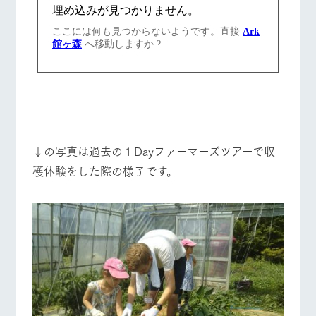
お問い合
牧場内を巡る周
わせ・資
営業時間・料金
交通アクセス
遊バスのご案内
料請求
個人情報取扱いについて
よくあるご質問
団体のお客様へ
ペットをお連れの
お問い合わせ
お客様へ
↓の写真は過去の１Dayファーマーズツアーで収
穫体験をした際の様子です。