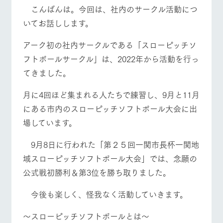
施設・体験情報
こんばんは。今回は、社内のサークル活動につ
いてお話しします。
ArkFarm Wedding
フラワー
動物とふ
アクティ
ガーデン
れあう
ビティ／
アーク初の社内サークルである「スローピッチソ
体験
イベント/フェア
レストラン/BBQ
フラワーガーデン
花のある美しい
触れて、感じ
フトボールサークル」は、2022年から活動を行っ
ツリーハウスや
自然環境の中、
て、学ぶ。館ヶ
お知らせ
各種体験教室な
てきました。
季節の移り変わ
森の雄大な自然
ど、楽しみなが
りを存分に味わ
なかで動物とふ
ブログ
ら学べる様々な
う
れあう
月に4回ほど集まれる人たちで練習し、9月と11月
アクティビティ
お問い合わせ・資料請求
動物とふれあう
アクティビティ/体験
ショップ/お買い物
にある市内のスローピッチソフトボール大会に出
営業時
生産品カタログ・資料DL
間・料金
レストラ
ショップ
牧場マッ
場しています。
ン
／お買い
プ
交通アク
English (Google Translate)
物
セス
9月8日に行われた「第２５回一関市長杯一関地
牧場の生産品を
牧場マップのダ
丹精込めて育て
牧場マップを見る
周遊バス
知り尽くした料
ウンロード
よくいた
域スローピッチソフトボール大会」では、念願の
だく質問
た生産品をはじ
理人が腕を振
公式戦初勝利＆第3位を勝ち取りました。
ネットショップ
め、牧場産の逸
い、ビュッフェ
団体のお
品を取り揃えた
スタイルで提供
客様へ
店舗
今後も楽しく、怪我なく活動していきます。
ペットを
お連れの
周遊バス
お客様へ
～スローピッチソフトボールとは～
営業時間・料金
交通アクセス