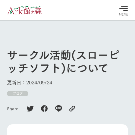
MENU
30°c
/
22°c
30°c
/
22°c
8/7
8/7
2026
2026
(金)
(金)
サークル活動(スローピ
牧場へ行
よく見られている情報
ッチソフト)について
く
ホーム
今日の牧
イベン
牧場の楽
場・営業
ト/フェ
しみ方
Ark館ヶ森について
更新日：2024/09/24
案内
ア
牧場スタッフが
本日の営業時間
Ark館ヶ森で開
ブログ
季節ごとの楽し
牧場に行く
や牧場の天気、
催しているイベ
み方やシーン別
ガーデンの開花
ント・フェアの
の楽しみ方をナ
Share
状況などを毎日
情報やスケジュ
ビゲート
更新
ール
私たちの取り組み
生産品を見る
牧場トップ
今日の牧場
牧場の楽しみ方