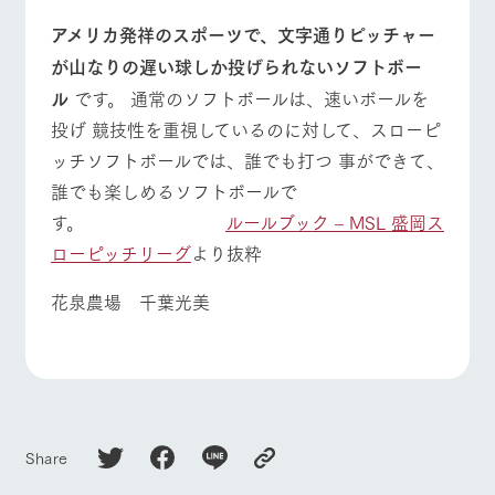
お問い合
牧場内を巡る周
わせ・資
アメリカ発祥のスポーツで、文字通りピッチャー
よくあるご質問
団体のお客様へ
遊バスのご案内
料請求
が山なりの遅い球しか投げられないソフトボー
個人情報取扱いについて
ペットをお連れの
お問い合わせ
ル
です。 通常のソフトボールは、速いボールを
お客様へ
投げ 競技性を重視しているのに対して、スローピ
ッチソフトボールでは、誰でも打つ 事ができて、
誰でも楽しめるソフトボールで
す。
ルールブック – MSL 盛岡ス
ローピッチリーグ
より抜粋
花泉農場 千葉光美
Share