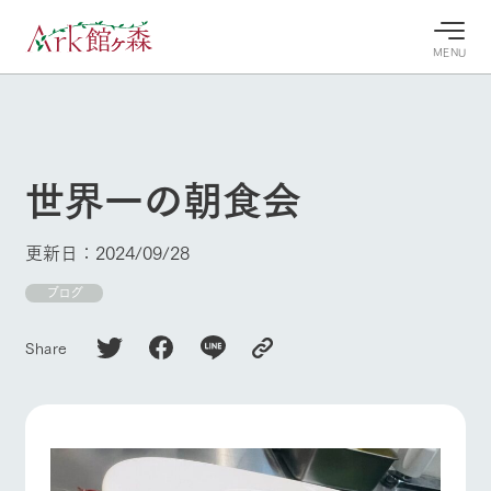
MENU
30°c
/
22°c
30°c
/
22°c
8/7
8/7
2026
2026
(金)
(金)
世界一の朝食会
牧場へ行
よく見られている情報
く
ホーム
更新日：2024/09/28
今日の牧
イベン
牧場の楽
場・営業
ト/フェ
しみ方
Ark館ヶ森について
ブログ
案内
ア
牧場スタッフが
本日の営業時間
Ark館ヶ森で開
季節ごとの楽し
Share
牧場に行く
や牧場の天気、
催しているイベ
み方やシーン別
ガーデンの開花
ント・フェアの
の楽しみ方をナ
状況などを毎日
情報やスケジュ
ビゲート
更新
ール
私たちの取り組み
生産品を見る