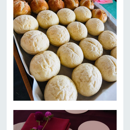
お問い合
牧場内を巡る周
わせ・資
遊バスのご案内
料請求
個人情報取扱いについて
営業時間・料金
交通アクセス
よくあるご質問
団体のお客様へ
ペットをお連れの
お問い合わせ
お客様へ