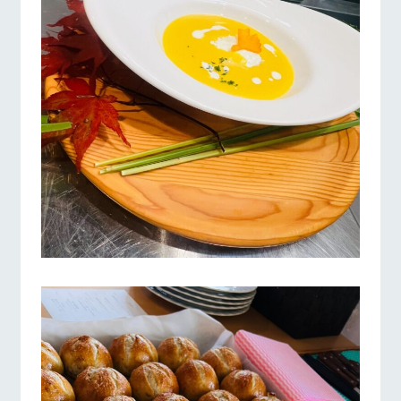
施設・体験情報
ArkFarm Wedding
フラワー
動物とふ
アクティ
ガーデン
れあう
ビティ／
体験
牧場トップ
今日の牧場
牧場の楽しみ方
花のある美しい
触れて、感じ
ツリーハウスや
自然環境の中、
て、学ぶ。館ヶ
お知らせ
各種体験教室な
季節の移り変わ
森の雄大な自然
ど、楽しみなが
りを存分に味わ
なかで動物とふ
ブログ
ら学べる様々な
う
れあう
アクティビティ
お問い合わせ・資料請求
イベント/フェア
レストラン/BBQ
フラワーガーデン
営業時
生産品カタログ・資料DL
間・料金
レストラ
ショップ
牧場マッ
ン
／お買い
プ
交通アク
English (Google Translate)
物
セス
牧場の生産品を
牧場マップのダ
丹精込めて育て
動物とふれあう
アクティビティ/体験
ショップ/お買い物
知り尽くした料
ウンロード
よくいた
だく質問
た生産品をはじ
理人が腕を振
ネットショップ
め、牧場産の逸
い、ビュッフェ
団体のお
品を取り揃えた
スタイルで提供
客様へ
店舗
ペットを
牧場マップを見る
周遊バス
お連れの
周遊バス
お客様へ