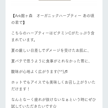
営業時間・料金
交通アクセス
お問い合
牧場内を巡る周
わせ・資
遊バスのご案内
料請求
よくあるご質問
団体のお客様へ
【Ark館ヶ森 オーガニックハーブティー あの頃
個人情報取扱いについて
の君で】
ペットをお連れの
お問い合わせ
お客様へ
こちらのハーブティーはビタミンCがたっぷり含
まれています。
夏の厳しい日差しでダメージを受けたお肌に、
夏バテで思うように食事がとれなかった胃に、
酸味が心地よく広がります(^^)♬
ホットでもアイスでも美味しくお召し上がりいた
だけます！
なんとなーく疲れが抜けないなぁという時にぜひ
試していただきたいです☆