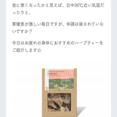
施設・体験情報
牧場トップ
今日の牧場
牧場の楽しみ方
急に寒くなったかと思えば、日中30℃近い気温だ
ったりと、
ArkFarm Wedding
フラワー
動物とふ
アクティ
ガーデン
れあう
ビティ／
体験
寒暖差が激しい毎日ですが、体調は崩されていな
花のある美しい
触れて、感じ
いですか？
イベント/フェア
レストラン/BBQ
フラワーガーデン
ツリーハウスや
自然環境の中、
て、学ぶ。館ヶ
お知らせ
各種体験教室な
季節の移り変わ
森の雄大な自然
ど、楽しみなが
今日はお疲れの身体におすすめのハーブティーを
りを存分に味わ
なかで動物とふ
ブログ
ら学べる様々な
う
れあう
ご紹介します☆
アクティビティ
お問い合わせ・資料請求
動物とふれあう
アクティビティ/体験
ショップ/お買い物
営業時
生産品カタログ・資料DL
間・料金
レストラ
ショップ
牧場マッ
ン
／お買い
プ
交通アク
English (Google Translate)
物
セス
牧場の生産品を
牧場マップのダ
丹精込めて育て
知り尽くした料
ウンロード
よくいた
だく質問
た生産品をはじ
牧場マップを見る
周遊バス
理人が腕を振
ネットショップ
め、牧場産の逸
い、ビュッフェ
団体のお
品を取り揃えた
スタイルで提供
客様へ
店舗
ペットを
お連れの
周遊バス
お客様へ