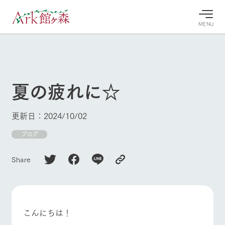
MENU
30°c
/
22°c
30°c
/
22°c
8/10
8/10
2026
2026
(月)
(月)
夏の疲れに☆
牧場へ行
よく見られている情報
く
ホーム
更新日：2024/10/02
今日の牧
イベン
牧場の楽
場・営業
ト/フェ
しみ方
Ark館ヶ森について
ブログ
案内
ア
牧場スタッフが
本日の営業時間
Ark館ヶ森で開
季節ごとの楽し
Share
牧場に行く
や牧場の天気、
催しているイベ
み方やシーン別
ガーデンの開花
ント・フェアの
の楽しみ方をナ
状況などを毎日
情報やスケジュ
ビゲート
更新
ール
私たちの取り組み
こんにちは！
生産品を見る