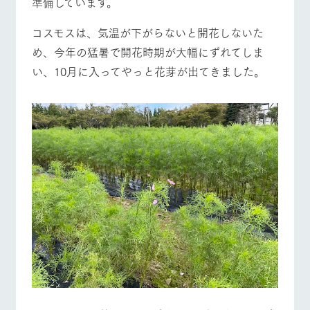
準備しています。
施設・体験情報
コスモスは、気温が下がらないと開花しないた
ArkFarm Wedding
フラワー
動物とふ
アクティ
ガーデン
れあう
ビティ／
め、今年の猛暑で開花時期が大幅にずれてしま
体験
イベント/フェア
レストラン/BBQ
フラワーガーデン
い、10月に入ってやっと花芽が出てきました。
花のある美しい
触れて、感じ
ツリーハウスや
自然環境の中、
て、学ぶ。館ヶ
お知らせ
各種体験教室な
季節の移り変わ
森の雄大な自然
ど、楽しみなが
りを存分に味わ
なかで動物とふ
ブログ
ら学べる様々な
う
れあう
アクティビティ
動物とふれあう
アクティビティ/体験
ショップ/お買い物
お問い合わせ・資料請求
営業時
生産品カタログ・資料DL
間・料金
レストラ
ショップ
牧場マッ
ン
／お買い
プ
交通アク
English (Google Translate)
物
セス
牧場の生産品を
牧場マップのダ
牧場マップを見る
周遊バス
丹精込めて育て
知り尽くした料
ウンロード
よくいた
だく質問
た生産品をはじ
理人が腕を振
ネットショップ
め、牧場産の逸
い、ビュッフェ
団体のお
品を取り揃えた
スタイルで提供
客様へ
店舗
ペットを
お連れの
周遊バス
お客様へ
営業時間・料金
交通アクセス