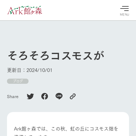
MENU
30°c
/
22°c
30°c
/
22°c
8/8
8/8
2026
2026
(土)
(土)
そろそろコスモスが
牧場へ行
よく見られている情報
く
ホーム
更新日：2024/10/01
今日の牧
イベン
牧場の楽
場・営業
ト/フェ
しみ方
Ark館ヶ森について
ブログ
案内
ア
牧場スタッフが
本日の営業時間
Ark館ヶ森で開
季節ごとの楽し
Share
牧場に行く
や牧場の天気、
催しているイベ
み方やシーン別
ガーデンの開花
ント・フェアの
の楽しみ方をナ
状況などを毎日
情報やスケジュ
ビゲート
更新
ール
私たちの取り組み
Ark館ヶ森では、この秋、虹の丘にコスモス畑を
牧場トップ
今日の牧場
牧場の楽しみ方
生産品を見る