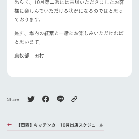
恐らく、10月第二週には来場いただきましたお客
お問い合
牧場内を巡る周
わせ・資
様に楽しんでいただける状況になるのではと思っ
よくあるご質問
団体のお客様へ
遊バスのご案内
料請求
ております。
個人情報取扱いについて
ペットをお連れの
お問い合わせ
お客様へ
是非、場内の紅葉と一緒にお楽しみいただければ
と思います。
農牧部 田村
Share
【関西】キッチンカー10月出店スケジュール