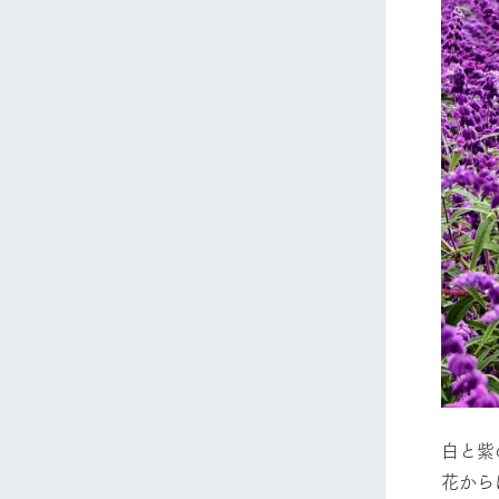
ホーム
Ark館ヶ
わたしたち
1Pでわかる
農業の未来
企業情報
事業一覧
50周年ヒス
白と紫
花から