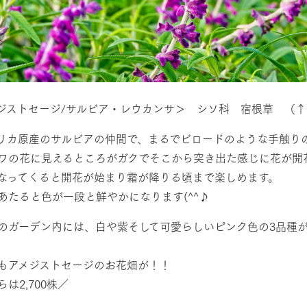
ジストセージ/サルビア・レウカンサ＞ シソ科 宿根草 （↑
リカ原産のサルビアの仲間で、まるでビロードのような手触り
ワの花に見えるところがガクでそこから突き出た感じに花が開
なってくると開花が始まり霜が降りる頃まで楽しめます。
あたると色が一段と鮮やかになります(^^♪
のガーデン内には、白や紫そして可愛らしいピンク色の3品種
もアメジストセージのお花畑が！！
は2,700株╱