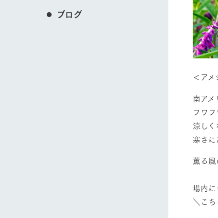
ブログ
＜アメ
南アメ
フワフ
涼しく
寒さに
薫る風
場内に
＼こちら