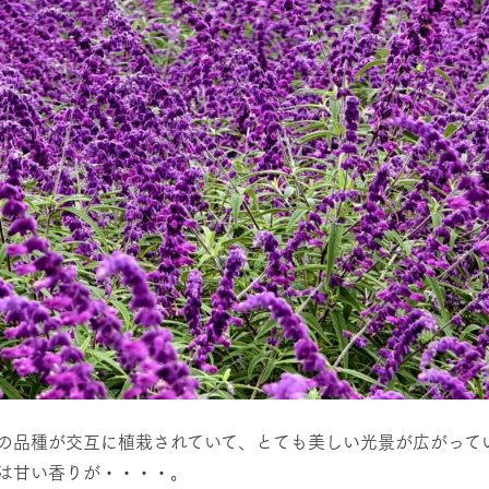
牧場に行く
私たちの取
今日の牧場
育てる
森について
館ヶ森エリアについて
つくる
イベント
つなげる
の想い
牧場の楽しみ方
循環する
Ark館ヶ森
フラワーガーデン
に向けて
動物とふれあう
生産品を見
アクティビティ・体験
レストラン
トリー映像
生産品一覧
ショップ／お買い物
の品種が交互に植栽されていて、とても美しい光景が広がって
館ヶ森高原豚
牧場マップ
は甘い香りが・・・・。
生産品への想
周遊バスのご案内