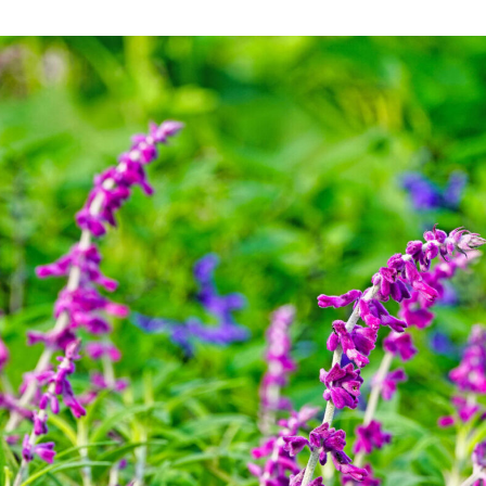
然環境の中、季節の移り変
触れて、感じて、学ぶ。館ヶ森の雄大な
う
なかで動物とふれあう
レストラン/BBQ
ショップ／お買い物
り尽くした料理人が腕を振
丹精込めて育てた生産品をはじめ、牧場
タイルで提供
逸品を取り揃えた店舗
リー映像
アクティビティ/体験
創業50周年を
でのあゆみをま
バスのご案内
作いたしまし
トが開きます）
周遊バス
よくあるご質問
団体のお客様へ
ペ