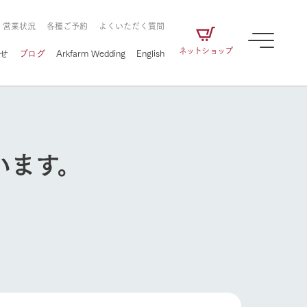
・営業状況
各種ご予約
よくいただく質問
ネットショップ
せ
ブログ
Arkfarm Wedding
English
います。
牧場の楽しみ方
ェアの
牧場スタッフが季節ごとの楽しみ方やシーン
別の楽しみ方をナビゲート
に向けて
想い
企業情報
循環する
をはじめ、私たちが
届け、
の食品はすべて、「家
1972年から時代の変革とともに
この地で挑んできた
農業のために推進し
を描く
て食べさせられるも
歩んできたArk館ヶ森のヒストリ
循環型農業のかたち
の取り組みをご紹介
る」という一貫した
ーや会社概要など、株式会社ア
で作られています。
ークにまつわる情報をご紹介し
牧場の楽しみ方
アクティビティ／体験
ます。