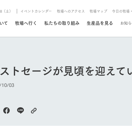
8/8（土）
イベントカレンダー
牧場へのアクセス
牧場マップ
今日の牧場
/8/8（土）
ついて
牧場へ行く
私たちの取り組み
生産品を見る
お知ら
いる情報
ジストセージが見頃を迎えて
・営業案内
イベント/フェア
牧場の天気、ガーデンの開
10/03
Ark館ヶ森で開催しているイベント・フ
更新
情報やスケジュール
rk館ヶ森
わたしたちの想い
つくる
生産品一覧
農業の未来
つなげる
生産品への
トーリーから、
域の豊かな自然
生きることは食べること。「食
おいしさと安心を、
健やかで笑顔溢れる毎日のため
循環型農業
食を人々に
Ark館ヶ森
報
組みまで、関連
こだわりと、厳
はいのち」の理念に込められた
まっすぐにつくる
に、安全・安心で高品質なもの
持続可能な
未来への輪
族に安心し
げながら1Pで
元、愛情を込め
想いや、農業を未来につなぐた
だけをつくっています。
ている3つ
のだけを作
紹介します。
めの使命をお伝えします。
します。
信念のもと
今日の牧場
ーデン
動物とふれあう