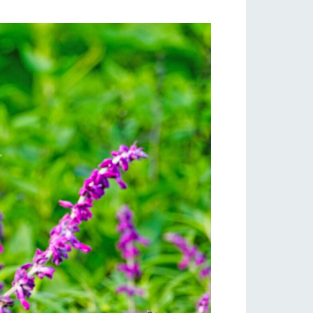
自然
ツリーハウスや各種体験教室など、楽しみな
がら学べる様々なアクティビティ
フラワーガーデン
牧場マップ
産の
牧場マップのダウンロード
ショップ/お買い物
ットをお連れの
お客様へ
お問い合わせ