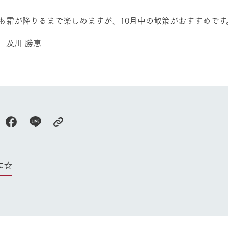
Arkfarm Wed
営業時間・料金
も霜が降りるまで楽しめますが、10月中の散策がおすすめです
アクセス
Arkfarm 
ペットをお連れのお客様へ
 及川 勝恵
よくいただく質問
に☆