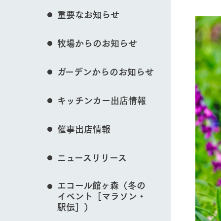
花のある美しい自
重要なお知らせ
わりを存分に味わ
営業時間・料金
イベント/フェア
牧場からのお知らせ
交通アクセス
レストラン
よくいただく質問
牧場の生産品を知
ガーデンからのお知らせ
い、ビュッフェス
団体のお客様へ
50周年ヒスト
動物とふれあう
周遊バス
ペットをお連れのお客様へ
キッチンカー出店情報
アークグループの
記念し、これま
お問い合わせ・資料請求
牧場内を巡る周遊
とめた映像を制
催事出店情報
た。（動画サイ
牧場マップを見る
ニュースリリース
エコール館ヶ森（冬の
イベント［マラソン・
営業時間・料金
交通アクセス
駅伝］）