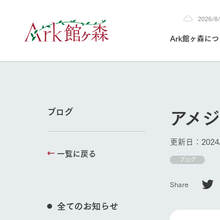
2026/
2026
Ark館ヶ森に
8/8
30°c
/
22°c
2026
(土)
Ark館ヶ森について
私たちの取り組み
生産品を見る
牧場へ行く
よく見られて
アメ
ブログ
今日の牧場
本日の営業時間や
更新日：2024/
花状況などを毎日
一覧に戻る
1Pでわかる A
育てる
館ヶ森高原豚
ブログ
私たちの創業ス
環境を整え、
岩手県館ヶ森地
施設・体験情
Share
事業領域・取り
豊かな命を育む
の中、徹底した
トピックを取り上
しい衛生管理の
わかりやすくご
て育てています。
全てのお知らせ
牧場トップ
フラワーガ