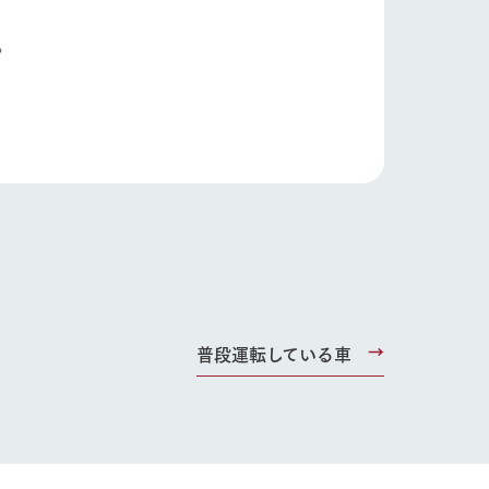
ネットショップ
ding
。
Wedding
普段運転している車