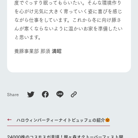
度でぐっすり眠ってもらいたい。そんな環境作り
お問い合
牧場内を巡る周
わせ・資
よくあるご質問
団体のお客様へ
を心がけ元気に大きく育っていく姿に喜びを感じ
遊バスのご案内
料請求
ながら仕事をしています。これから冬に向け豚さ
個人情報取扱いについて
ペットをお連れの
お問い合わせ
お客様へ
んが寒くならないように温かいお家を準備したい
と思います。
養豚事業部 那須
満昭
Share
ハロウィンパーティーナイトビュッフェの紹介
24000株のコスモスが見頃！館ヶ森オクトーバーフェスト開