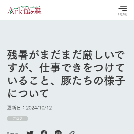
MENU
30°c
/
22°c
30°c
/
22°c
8/7
8/7
2026
2026
(金)
(金)
残暑がまだまだ厳しいで
牧場へ行
よく見られている情報
すが、仕事できをつけて
く
ホーム
今日の牧
イベン
牧場の楽
いること、豚たちの様子
場・営業
ト/フェ
しみ方
Ark館ヶ森について
案内
ア
について
牧場スタッフが
本日の営業時間
Ark館ヶ森で開
季節ごとの楽し
牧場に行く
や牧場の天気、
催しているイベ
み方やシーン別
ガーデンの開花
ント・フェアの
の楽しみ方をナ
更新日：2024/10/12
状況などを毎日
情報やスケジュ
ビゲート
更新
ール
私たちの取り組み
ブログ
牧場トップ
今日の牧場
牧場の楽しみ方
生産品を見る
Share