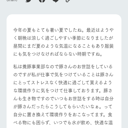
施設・体験情報
ArkFarm Wedding
フラワー
動物とふ
アクティ
ガーデン
れあう
ビティ／
体験
イベント/フェア
レストラン/BBQ
フラワーガーデン
今年の夏もとても暑い夏でしたね。最近はようや
花のある美しい
触れて、感じ
ツリーハウスや
自然環境の中、
て、学ぶ。館ヶ
く朝晩は涼しく過ごしやすい季節になりましたが
お知らせ
各種体験教室な
季節の移り変わ
森の雄大な自然
昼間にまだ夏のような気温になることもあり服装
ど、楽しみなが
りを存分に味わ
なかで動物とふ
ブログ
ら学べる様々な
う
れあう
にも気をつけなければならない時期ですね。
アクティビティ
動物とふれあう
アクティビティ/体験
ショップ/お買い物
お問い合わせ・資料請求
営業時
私は養豚事業部なので豚さんのお世話をしている
生産品カタログ・資料DL
間・料金
レストラ
ショップ
牧場マッ
ン
／お買い
プ
のですが私が仕事で気をつけていることは豚さん
交通アク
English (Google Translate)
物
セス
にとってストレスなく快適に過ごして貰えるよう
牧場の生産品を
牧場マップのダ
牧場マップを見る
周遊バス
丹精込めて育て
知り尽くした料
ウンロード
よくいた
な環境作りに気をつけて仕事しております。豚さ
だく質問
た生産品をはじ
理人が腕を振
んも生き物ですのでいつもお世話をする時は自分
ネットショップ
め、牧場産の逸
い、ビュッフェ
団体のお
品を取り揃えた
スタイルで提供
が豚さんだったらこうしてもらいたいなぁ。って
客様へ
店舗
自分に置き換えて環境作りをおこなってます。食
ペットを
お連れの
べる物にも困らず、いつでも水が飲め、快適な温
周遊バス
お客様へ
営業時間・料金
交通アクセス