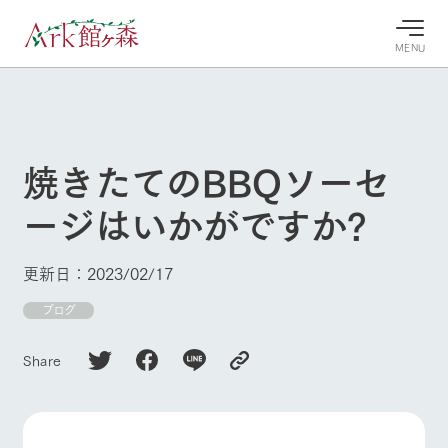
MENU
30°c
/
22°c
30°c
/
22°c
8/8
8/8
2026
2026
(土)
(土)
焼きたてのBBQソーセ
牧場へ行
よく見られている情報
ージはいかがですか?
く
ホーム
今日の牧
イベン
牧場の楽
場・営業
ト/フェ
しみ方
Ark館ヶ森について
更新日：2023/02/17
案内
ア
牧場スタッフが
本日の営業時間
Ark館ヶ森で開
ブログ
季節ごとの楽し
牧場に行く
や牧場の天気、
催しているイベ
み方やシーン別
ガーデンの開花
ント・フェアの
の楽しみ方をナ
Share
状況などを毎日
情報やスケジュ
ビゲート
更新
ール
私たちの取り組み
生産品を見る