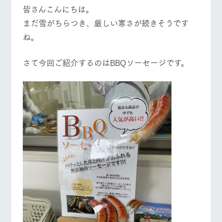
施設・体験情報
皆さんこんにちは。
牧場トップ
今日の牧場
牧場の楽しみ方
まだ雪がちらつき、厳しい寒さが続きそうです
ArkFarm Wedding
フラワー
動物とふ
アクティ
ね。
ガーデン
れあう
ビティ／
体験
花のある美しい
触れて、感じ
さて今回ご紹介するのはBBQソーセージです。
ツリーハウスや
自然環境の中、
て、学ぶ。館ヶ
お知らせ
各種体験教室な
季節の移り変わ
森の雄大な自然
イベント/フェア
レストラン/BBQ
フラワーガーデン
ど、楽しみなが
りを存分に味わ
なかで動物とふ
ブログ
ら学べる様々な
う
れあう
アクティビティ
お問い合わせ・資料請求
営業時
生産品カタログ・資料DL
間・料金
レストラ
ショップ
牧場マッ
動物とふれあう
アクティビティ/体験
ショップ/お買い物
ン
／お買い
プ
交通アク
English (Google Translate)
物
セス
牧場の生産品を
牧場マップのダ
丹精込めて育て
知り尽くした料
ウンロード
よくいた
だく質問
た生産品をはじ
理人が腕を振
ネットショップ
め、牧場産の逸
い、ビュッフェ
牧場マップを見る
周遊バス
団体のお
品を取り揃えた
スタイルで提供
客様へ
店舗
ペットを
お連れの
周遊バス
お客様へ