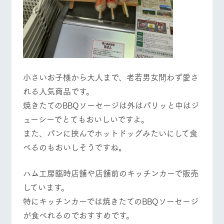
お問い合
牧場内を巡る周
わせ・資
営業時間・料金
交通アクセス
遊バスのご案内
料請求
個人情報取扱いについて
よくあるご質問
団体のお客様へ
ペットをお連れの
お問い合わせ
お客様へ
小さいお子様から大人まで、老若男女問わず愛さ
れる人気商品です。
焼きたてのBBQソーセージは外はパリッと中はジ
ューシーでとてもおいしいですよ。
また、パンに挟んでホットドッグみたいにして食
べるのもおいしそうですね。
ハム工房臨時店舗や店舗前のキッチンカーで販売
しています。
特にキッチンカーでは焼きたてのBBQソーセージ
が食べれるのでおすすめです。