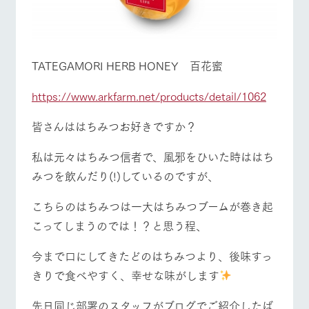
お問い合
牧場内を巡る周
わせ・資
営業時間・料金
交通アクセス
遊バスのご案内
料請求
個人情報取扱いについて
よくあるご質問
団体のお客様へ
TATEGAMORI HERB HONEY 百花蜜
ペットをお連れの
お問い合わせ
お客様へ
https://www.arkfarm.net/products/detail/1062
皆さんははちみつお好きですか？
私は元々はちみつ信者で、風邪をひいた時ははち
みつを飲んだり(!)しているのですが、
こちらのはちみつは一大はちみつブームが巻き起
こってしまうのでは！？と思う程、
今まで口にしてきたどのはちみつより、後味すっ
きりで食べやすく、幸せな味がします
先日同じ部署のスタッフがブログでご紹介したば