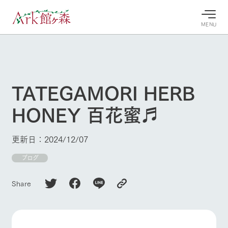
MENU
30°c
/
22°c
30°c
/
22°c
8/9
8/9
2026
2026
(日)
(日)
TATEGAMORI HERB
牧場へ行
よく見られている情報
HONEY 百花蜜♬
く
ホーム
今日の牧
イベン
牧場の楽
場・営業
ト/フェ
しみ方
Ark館ヶ森について
更新日：2024/12/07
案内
ア
牧場スタッフが
本日の営業時間
Ark館ヶ森で開
ブログ
季節ごとの楽し
牧場に行く
や牧場の天気、
催しているイベ
み方やシーン別
ガーデンの開花
ント・フェアの
の楽しみ方をナ
Share
状況などを毎日
情報やスケジュ
ビゲート
更新
ール
私たちの取り組み
生産品を見る