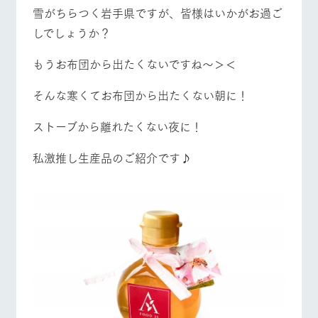
施設・体験情報
雪がちらつく岩手県ですが、皆様はいかがお過ご
牧場トップ
今日の牧場
牧場の楽しみ方
しでしょうか？
ArkFarm Wedding
フラワー
動物とふ
アクティ
ガーデン
れあう
ビティ／
もうお布団から出たくないですね～＞＜
体験
花のある美しい
触れて、感じ
ツリーハウスや
自然環境の中、
て、学ぶ。館ヶ
そんな寒くてお布団から出たくない朝に！
お知らせ
各種体験教室な
季節の移り変わ
森の雄大な自然
イベント/フェア
レストラン/BBQ
フラワーガーデン
ど、楽しみなが
りを存分に味わ
なかで動物とふ
ブログ
ストーブから離れたくない夜に！
ら学べる様々な
う
れあう
アクティビティ
お問い合わせ・資料請求
私激推し生産品のご紹介です♪
営業時
生産品カタログ・資料DL
間・料金
レストラ
ショップ
牧場マッ
動物とふれあう
アクティビティ/体験
ショップ/お買い物
ン
／お買い
プ
交通アク
English (Google Translate)
物
セス
牧場の生産品を
牧場マップのダ
丹精込めて育て
知り尽くした料
ウンロード
よくいた
だく質問
た生産品をはじ
理人が腕を振
ネットショップ
め、牧場産の逸
い、ビュッフェ
牧場マップを見る
周遊バス
団体のお
品を取り揃えた
スタイルで提供
客様へ
店舗
ペットを
お連れの
周遊バス
お客様へ